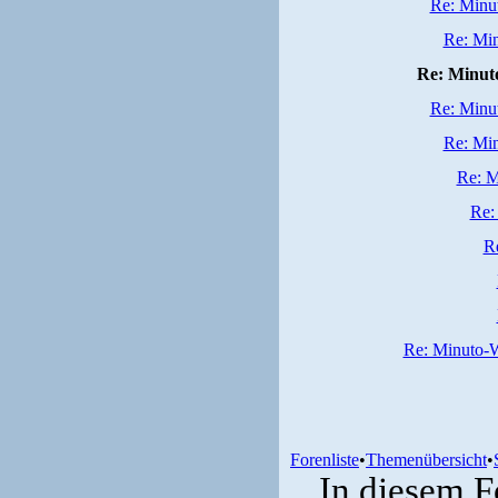
Re: Minu
Re: Min
Re: Minut
Re: Minu
Re: Min
Re: M
Re:
R
Re: Minuto-W
Forenliste
•
Themenübersicht
•
In diesem F