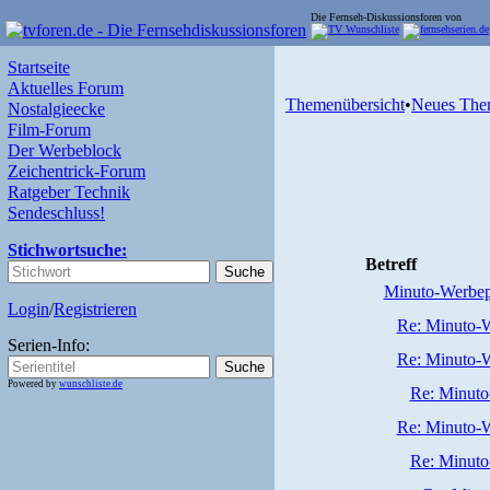
Die Fernseh-Diskussionsforen von
Startseite
Aktuelles Forum
Themenübersicht
•
Neues The
Nostalgieecke
Film-Forum
Der Werbeblock
Zeichentrick-Forum
Ratgeber Technik
Sendeschluss!
Stichwortsuche:
Betreff
Minuto-Werbep
Login
/
Registrieren
Re: Minuto-W
Serien-Info:
Re: Minuto-W
Powered by
wunschliste.de
Re: Minuto
Re: Minuto-W
Re: Minuto