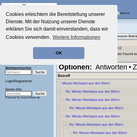
Die Fernseh-Diskussionsforen von
Cookies erleichtern die Bereitstellung unserer
Dienste. Mit der Nutzung unserer Dienste
Startseite
Der Werbeblock
Aktuelles Forum
erklären Sie sich damit einverstanden, dass wir
TV-Werbung gestern & heute
Nostalgieecke
Themenübersicht
•
Neues Thema
•
Neueste Beitr
Cookies verwenden.
Weitere Informationen
Film-Forum
Der Werbeblock
Re: Minuto-Werbepot aus den 80ern
geschrieben von:
wolle64
, 30.11.19 09:12
Zeichentrick-Forum
OK
Ratgeber Technik
Ich kenne das nur aus der Werbung. Mein Favorit wa
Sendeschluss!
Optionen:
Antworten
•
Z
Stichwortsuche:
Betreff
Login
/
Registrieren
Minuto-Werbepot aus den 80ern
Serien-Info:
Re: Minuto-Werbepot aus den 80ern
Powered by
wunschliste.de
Re: Minuto-Werbepot aus den 80ern
Re: Minuto-Werbepot aus den 80ern
Re: Minuto-Werbepot aus den 80ern
Re: Minuto-Werbepot aus den 80ern
Re: Minuto-Werbepot aus den 80ern