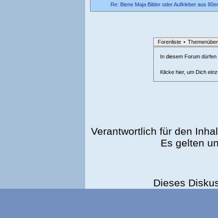
Re: Biene Maja Bilder oder Aufkleber aus 80e
Forenliste
•
Themenüber
In diesem Forum dürfen l
Klicke hier, um Dich ein
Verantwortlich für den Inhal
Es gelten u
Dieses Disku