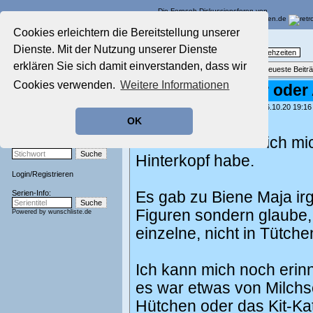
Die Fernseh-Diskussionsforen von
Cookies erleichtern die Bereitstellung unserer
Startseite
Nostalgieecke
Dienste. Mit der Nutzung unserer Dienste
Aktuelles Forum
TV-Erinnerungen an gute, alte Fernsehzeiten
Nostalgieecke
erklären Sie sich damit einverstanden, dass wir
Themenübersicht
•
Neues Thema
•
Neueste Beitr
Film-Forum
Cookies verwenden.
Weitere Informationen
Biene Maja Bilder oder
Der Werbeblock
Zeichentrick-Forum
geschrieben von:
Duke of Hazzard
, 16.10.20 19:16
Ratgeber Technik
OK
Hallo!
Sendeschluss!
Und zwar möchte ich mich
Stichwortsuche:
Hinterkopf habe.
Login
/
Registrieren
Serien-Info:
Es gab zu Biene Maja ir
Figuren sondern glaube,
Powered by
wunschliste.de
einzelne, nicht in Tütche
Ich kann mich noch erin
es war etwas von Milchsc
Hütchen oder das Kit-Kat 