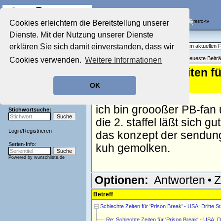
Die Fernseh-Diskussionsforen von
Cookies erleichtern die Bereitstellung unserer
Dienste. Mit der Nutzung unserer Dienste
Startseite
Aktuelles Forum
Aktuelles Forum
erklären Sie sich damit einverstanden, dass wir
Fragen, Antworten und Meinungen zum aktuellen
Nostalgieecke
Themenübersicht
•
Neues Thema
•
Neueste Beitr
Cookies verwenden.
Weitere Informationen
Film-Forum
Der Werbeblock
Re: Schlechte Zeiten für
Zeichentrick-Forum
enttäuschenden
OK
Ratgeber Technik
Sendeschluss!
geschrieben von:
mae
, 18.10.07 12:58
ich bin groooßer PB-fan 
Stichwortsuche:
die 2. staffel läßt sich 
Login
/
Registrieren
das konzept der sendung 
Serien-Info:
kuh gemolken.
Powered by
wunschliste.de
Optionen:
Antworten
•
Z
Betreff
Schlechte Zeiten für 'Prison Break' - USA: Dritte 
Re: Schlechte Zeiten für 'Prison Break' - USA: D