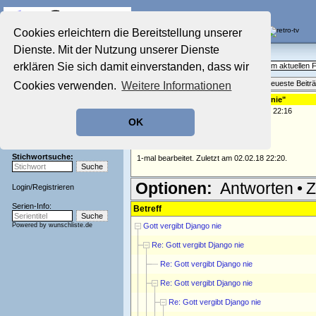
Die Fernseh-Diskussionsforen von
Cookies erleichtern die Bereitstellung unserer
Dienste. Mit der Nutzung unserer Dienste
Startseite
Aktuelles Forum
Aktuelles Forum
erklären Sie sich damit einverstanden, dass wir
Fragen, Antworten und Meinungen zum aktuellen
Nostalgieecke
Themenübersicht
•
Neues Thema
•
Neueste Beitr
Cookies verwenden.
Weitere Informationen
Film-Forum
Der Werbeblock
Re: "Gott vergibt Grammatik-Fuzzy nie"
geschrieben von:
andreas_n
, 02.02.18 22:16
Zeichentrick-Forum
OK
Ratgeber Technik
-
Sendeschluss!
Stichwortsuche:
1-mal bearbeitet. Zuletzt am 02.02.18 22:20.
Optionen:
Antworten
•
Z
Login
/
Registrieren
Serien-Info:
Betreff
Powered by
wunschliste.de
Gott vergibt Django nie
Re: Gott vergibt Django nie
Re: Gott vergibt Django nie
Re: Gott vergibt Django nie
Re: Gott vergibt Django nie