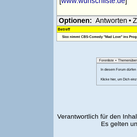
[
www.wunschliste.de
]
Optionen:
Antworten
•
Z
Betreff
Sixx nimmt CBS-Comedy "Mad Love" ins Pro
Forenliste
•
Themenüber
In diesem Forum dürfen l
Klicke hier, um Dich ein
Verantwortlich für den Inhal
Es gelten u