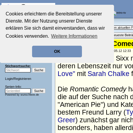
Die Fernseh-Diskussionsforen von
Cookies erleichtern die Bereitstellung unserer
Dienste. Mit der Nutzung unserer Dienste
Startseite
Aktuelles Forum
Aktuelles Forum
erklären Sie sich damit einverstanden, dass wir
Fragen, Antworten und Meinungen zum aktuellen
Nostalgieecke
Themenübersicht
•
Neues Thema
•
Neueste Beitr
Cookies verwenden.
Weitere Informationen
Film-Forum
Der Werbeblock
Sixx nimmt CBS-Comed
Zeichentrick-Forum
geschrieben von:
TV Wunschliste
, 13.05.12 12:33
OK
Ratgeber Technik
Der Frauensender Sixx 
Sendeschluss!
deren Lebenszeit nur vo
Stichwortsuche:
Love"
mit
Sarah Chalke
f
Login
/
Registrieren
Serien-Info:
Die
Romantic Comedy
h
Powered by
wunschliste.de
die auf der Suche nach d
"American Pie") und Kat
bestem Freund Larry (
Ty
Greer
) zunächst gar nic
besonders, haben allerd