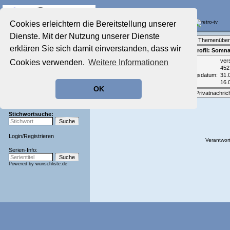
Die Fernseh-Diskussionsforen von
Cookies erleichtern die Bereitstellung unserer
Dienste. Mit der Nutzung unserer Dienste
Startseite
Forenliste
•
Themenüber
Aktuelles Forum
erklären Sie sich damit einverstanden, dass wir
Teilnehmerprofil: Somn
Nostalgieecke
Email:
ver
Cookies verwenden.
Weitere Informationen
Film-Forum
Beiträge:
452
Der Werbeblock
Registrierungsdatum:
31.
Zeichentrick-Forum
Zuletzt aktiv:
16.
OK
Ratgeber Technik
Optionen:
Privatnachric
Sendeschluss!
Stichwortsuche:
Login
/
Registrieren
Verantwort
Serien-Info:
Powered by
wunschliste.de