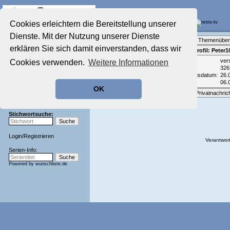
Die Fernseh-Diskussionsforen von
Cookies erleichtern die Bereitstellung unserer
Dienste. Mit der Nutzung unserer Dienste
Startseite
Forenliste
•
Themenüber
Aktuelles Forum
erklären Sie sich damit einverstanden, dass wir
Teilnehmerprofil: Peter1
Nostalgieecke
Email:
ver
Cookies verwenden.
Weitere Informationen
Film-Forum
Beiträge:
326
Der Werbeblock
Registrierungsdatum:
26.
Zeichentrick-Forum
Zuletzt aktiv:
06.
OK
Ratgeber Technik
Optionen:
Privatnachric
Sendeschluss!
Stichwortsuche:
Login
/
Registrieren
Verantwort
Serien-Info:
Powered by
wunschliste.de