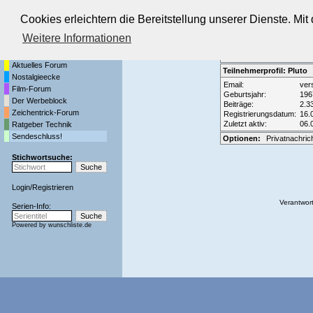
Cookies erleichtern die Bereitstellung unserer Dienste. Mi
Die Fernseh-Diskussionsforen von
Weitere Informationen
Startseite
Forenliste
•
Themenüber
Aktuelles Forum
Teilnehmerprofil: Pluto
Nostalgieecke
Email:
ver
Film-Forum
Geburtsjahr:
196
Der Werbeblock
Beiträge:
2.3
Zeichentrick-Forum
Registrierungsdatum:
16.
Zuletzt aktiv:
06.
Ratgeber Technik
Sendeschluss!
Optionen:
Privatnachric
Stichwortsuche:
Login
/
Registrieren
Verantwort
Serien-Info:
Powered by
wunschliste.de