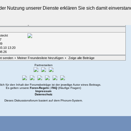
t der Nutzung unserer Dienste erklären Sie sich damit einverst
sicht
•
Suche
•
Login
steckt
7
39
03.10 13:20
08.26
ht senden
•
Meiner Freundesliste hinzufügen
•
Zeige alle Beiträge
Partnerseiten
lich für den Inhalt der Forumsbeiträge ist der jeweilige Autor eines Beitrags.
Es gelten unsere
Foren-Regeln
|
FAQ
(Häufige Fragen)
Impressum
Datenschutz
Dieses Diskussionsforum basiert auf dem
Phorum
-System.