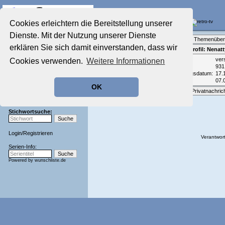
Die Fernseh-Diskussionsforen von
Cookies erleichtern die Bereitstellung unserer
Dienste. Mit der Nutzung unserer Dienste
Startseite
Forenliste
•
Themenüber
Aktuelles Forum
erklären Sie sich damit einverstanden, dass wir
Teilnehmerprofil: Nenatt
Nostalgieecke
Email:
ver
Cookies verwenden.
Weitere Informationen
Film-Forum
Beiträge:
931
Der Werbeblock
Registrierungsdatum:
17.
Zeichentrick-Forum
Zuletzt aktiv:
07.
OK
Ratgeber Technik
Optionen:
Privatnachric
Sendeschluss!
Stichwortsuche:
Login
/
Registrieren
Verantwort
Serien-Info:
Powered by
wunschliste.de