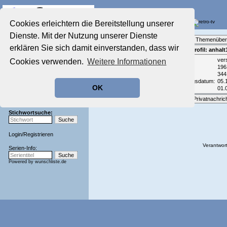
Die Fernseh-Diskussionsforen von
Cookies erleichtern die Bereitstellung unserer
Dienste. Mit der Nutzung unserer Dienste
Startseite
Forenliste
•
Themenüber
Aktuelles Forum
erklären Sie sich damit einverstanden, dass wir
Teilnehmerprofil: anhalt
Nostalgieecke
Email:
ver
Cookies verwenden.
Weitere Informationen
Film-Forum
Geburtsjahr:
196
Der Werbeblock
Beiträge:
344
Zeichentrick-Forum
Registrierungsdatum:
05.
OK
Zuletzt aktiv:
01.
Ratgeber Technik
Sendeschluss!
Optionen:
Privatnachric
Stichwortsuche:
Login
/
Registrieren
Verantwort
Serien-Info:
Powered by
wunschliste.de