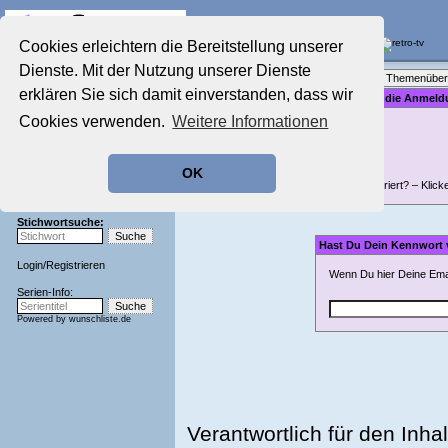
Die Fernseh-Diskussionsforen von
Cookies erleichtern die Bereitstellung unserer
Dienste. Mit der Nutzung unserer Dienste
Startseite
Forenliste
•
Themenüber
Aktuelles Forum
erklären Sie sich damit einverstanden, dass wir
Bitte gib für die Anme
Nostalgieecke
Cookies verwenden.
Weitere Informationen
Film-Forum
Der Werbeblock
Zeichentrick-Forum
OK
Ratgeber Technik
Nicht registriert? – Klick
Sendeschluss!
Stichwortsuche:
Hast Du Dein Kennwort
Login
/
Registrieren
Wenn Du hier Deine Emai
Serien-Info:
Powered by
wunschliste.de
Verantwortlich für den Inhal