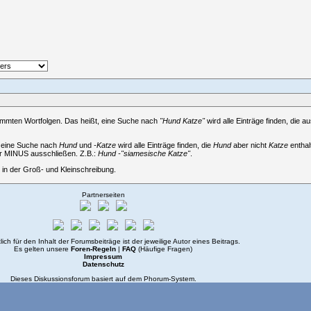
immten Wortfolgen. Das heißt, eine Suche nach
"Hund Katze"
wird alle Einträge finden, die a
, eine Suche nach
Hund
und
-Katze
wird alle Einträge finden, die
Hund
aber nicht
Katze
enthal
er MINUS ausschließen. Z.B.:
Hund -"siamesische Katze"
.
in der Groß- und Kleinschreibung.
Partnerseiten
lich für den Inhalt der Forumsbeiträge ist der jeweilige Autor eines Beitrags.
Es gelten unsere
Foren-Regeln
|
FAQ
(Häufige Fragen)
Impressum
Datenschutz
Dieses Diskussionsforum basiert auf dem
Phorum
-System.