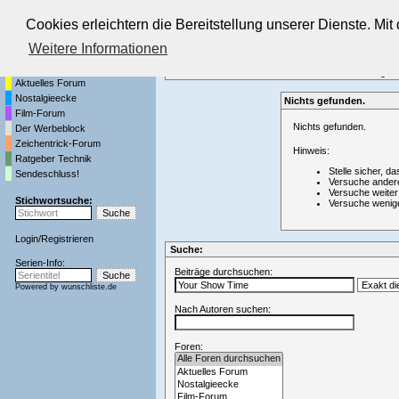
Cookies erleichtern die Bereitstellung unserer Dienste. Mi
Die Fernseh-Diskussionsforen von
Weitere Informationen
Startseite
Forenliste
•
Themenübersicht
•
Neueste Beiträge
•
Aktuelles Forum
Nostalgieecke
Nichts gefunden.
Film-Forum
Nichts gefunden.
Der Werbeblock
Zeichentrick-Forum
Hinweis:
Ratgeber Technik
Stelle sicher, da
Sendeschluss!
Versuche ander
Versuche weiter
Stichwortsuche:
Versuche wenig
Login
/
Registrieren
Suche:
Serien-Info:
Beiträge durchsuchen:
Powered by
wunschliste.de
Nach Autoren suchen:
Foren: