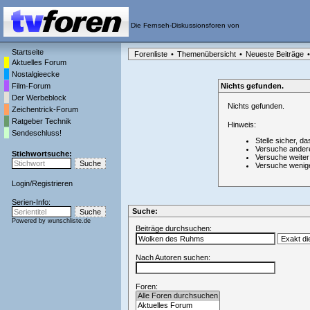
Die Fernseh-Diskussionsforen von
Startseite
Forenliste
•
Themenübersicht
•
Neueste Beiträge
•
Aktuelles Forum
Nostalgieecke
Film-Forum
Nichts gefunden.
Der Werbeblock
Nichts gefunden.
Zeichentrick-Forum
Ratgeber Technik
Hinweis:
Sendeschluss!
Stelle sicher, da
Versuche ander
Stichwortsuche:
Versuche weiter
Versuche wenig
Login
/
Registrieren
Serien-Info:
Suche:
Powered by
wunschliste.de
Beiträge durchsuchen:
Nach Autoren suchen:
Foren: