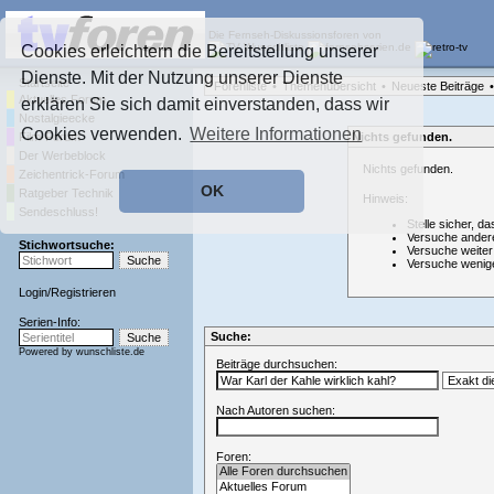
Die Fernseh-Diskussionsforen von
Cookies erleichtern die Bereitstellung unserer
Dienste. Mit der Nutzung unserer Dienste
Startseite
Forenliste
•
Themenübersicht
•
Neueste Beiträge
•
Aktuelles Forum
erklären Sie sich damit einverstanden, dass wir
Nostalgieecke
Cookies verwenden.
Weitere Informationen
Film-Forum
Nichts gefunden.
Der Werbeblock
Nichts gefunden.
Zeichentrick-Forum
OK
Ratgeber Technik
Hinweis:
Sendeschluss!
Stelle sicher, da
Versuche ander
Stichwortsuche:
Versuche weiter
Versuche wenig
Login
/
Registrieren
Serien-Info:
Suche:
Powered by
wunschliste.de
Beiträge durchsuchen:
Nach Autoren suchen:
Foren: