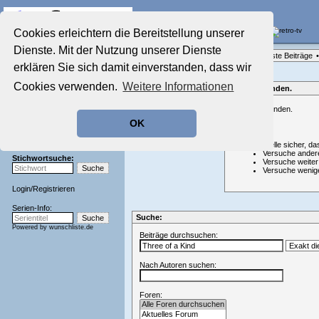
Die Fernseh-Diskussionsforen von
Cookies erleichtern die Bereitstellung unserer
Dienste. Mit der Nutzung unserer Dienste
Startseite
Forenliste
•
Themenübersicht
•
Neueste Beiträge
•
Aktuelles Forum
erklären Sie sich damit einverstanden, dass wir
Nostalgieecke
Cookies verwenden.
Weitere Informationen
Film-Forum
Nichts gefunden.
Der Werbeblock
Nichts gefunden.
Zeichentrick-Forum
OK
Ratgeber Technik
Hinweis:
Sendeschluss!
Stelle sicher, da
Versuche ander
Stichwortsuche:
Versuche weiter
Versuche wenig
Login
/
Registrieren
Serien-Info:
Suche:
Powered by
wunschliste.de
Beiträge durchsuchen:
Nach Autoren suchen:
Foren: