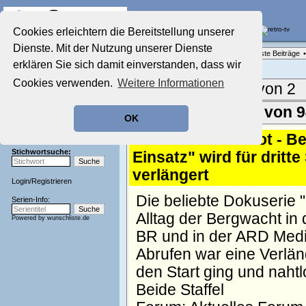
Die Fernseh-Diskussionsforen von
Cookies erleichtern die Bereitstellung unserer
Dienste. Mit der Nutzung unserer Dienste
Startseite
Forenliste
•
Themenübersicht
•
Neueste Beiträge
•
Aktuelles Forum
erklären Sie sich damit einverstanden, dass wir
Nostalgieecke
Cookies verwenden.
Weitere Informationen
Film-Forum
Aktuelle Seite:
1 von 2
Der Werbeblock
Zeichentrick-Forum
Ergebnisse 1 - 50 von 
OK
Ratgeber Technik
Sendeschluss!
1.
"In höchster Not - Be
Stichwortsuche:
Einsatz" wird für dritte 
verlängert
Login
/
Registrieren
Die beliebte Dokuserie "
Serien-Info:
Alltag der Bergwacht in 
Powered by
wunschliste.de
BR und in der ARD Media
Abrufen war eine Verläng
den Start ging und nahtl
Beide Staffel