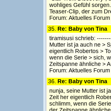
wohliges Gefühl sorgen. 
Teaser-Clip, der zum Dr
Forum:
Aktuelles Forum
35.
Re: Baby von Tina
tiramisusi schrieb: --------
Mutter ist ja auch ne > S
eigentlich Robertos > To
wenn die Serie > sich, 
Zeitspanne ähnliche >
Forum:
Aktuelles Forum
36.
Re: Baby von Tina
nunja, seine Mutter ist 
Zeit her eigentlich Robe
schlimm, wenn die Serie
der Zeitspanne ähnlich