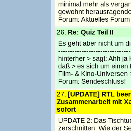
minimal mehr als vergan
gewohnt herausragende 
Forum:
Aktuelles Forum
26.
Re: Quiz Teil II
Es geht aber nicht um di
--------------------------
hinterher > sagt: Ahh ja 
daß > es sich um einen 
Film- & Kino-Universen 
Forum:
Sendeschluss!
27.
[UPDATE] RTL bee
Zusammenarbeit mit Xa
sofort
UPDATE 2: Das Tischtuc
zerschnitten. Wie der S