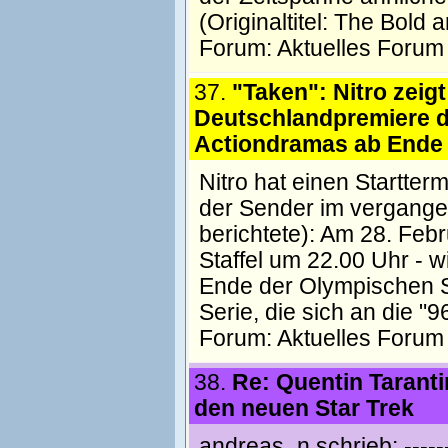
(Originaltitel: The Bold 
Forum:
Aktuelles Forum
37.
"Taken": Nitro zeigt
Deutschlandpremiere 
Actiondramas ab Ende
Nitro hat einen Startter
der Sender im vergange
berichtete): Am 28. Febr
Staffel um 22.00 Uhr - w
Ende der Olympischen Sp
Serie, die sich an die "9
Forum:
Aktuelles Forum
38.
Re: Quentin Taranti
den neuen Star Trek
andreas_n schrieb: ---------