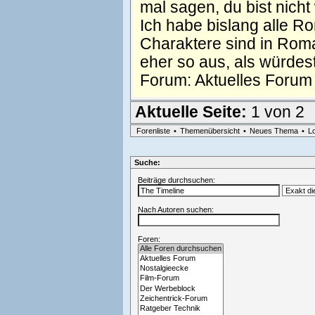
mal sagen, du bist nicht
Ich habe bislang alle R
Charaktere sind in Roma
eher so aus, als würde
Forum:
Aktuelles Forum
Aktuelle Seite:
1 von 2
Forenliste
•
Themenübersicht
•
Neues Thema
•
L
Suche:
Beiträge durchsuchen:
Nach Autoren suchen:
Foren: