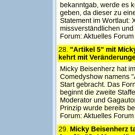
bekanntgab, werde es k
geben, da dieser zu ein
Statement im Wortlaut: 
missverständlichen und
Forum:
Aktuelles Forum
28.
"Artikel 5" mit Mic
kehrt mit Veränderung
Micky Beisenherz hat im
Comedyshow namens "Ar
Start gebracht. Das For
beginnt die zweite Staff
Moderator und Gagautor
Prinzip wurde bereits b
Forum:
Aktuelles Forum
29.
Micky Beisenherz tal