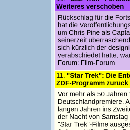
Weiteres verschoben
Rückschlag für die Fort
hat die Veröffentlichun
um Chris Pine als Capta
seinerzeit überraschen
sich kürzlich der desig
verabschiedet hatte, wa
Forum:
Film-Forum
11.
"Star Trek": Die Ent
ZDF-Programm zurück
Vor mehr als 50 Jahren 
Deutschlandpremiere. Ab
langen Jahren ins Zweit
der Nacht von Samstag 
"Star Trek"-Filme ausge