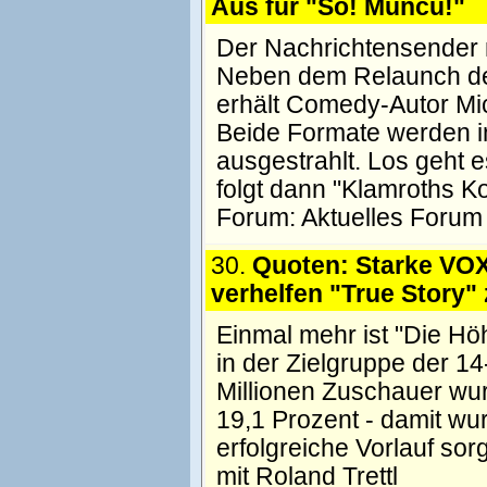
Aus für "So! Muncu!"
Der Nachrichtensender n
Neben dem Relaunch des
erhält Comedy-Autor Mic
Beide Formate werden 
ausgestrahlt. Los geht e
folgt dann "Klamroths Ko
Forum:
Aktuelles Forum
30.
Quoten: Starke VO
verhelfen "True Story" 
Einmal mehr ist "Die H
in der Zielgruppe der 1
Millionen Zuschauer wur
19,1 Prozent - damit wur
erfolgreiche Vorlauf so
mit Roland Trettl