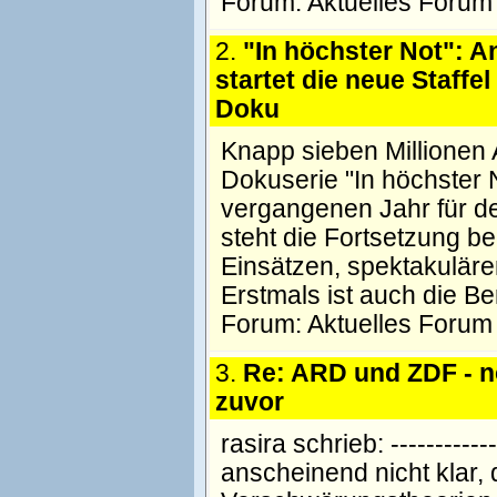
Forum:
Aktuelles Forum
2.
"In höchster Not": A
startet die neue Staffel
Doku
Knapp sieben Millionen 
Dokuserie "In höchster N
vergangenen Jahr für de
steht die Fortsetzung ber
Einsätzen, spektakuläre
Erstmals ist auch die B
Forum:
Aktuelles Forum
3.
Re: ARD und ZDF - nö
zuvor
rasira schrieb: -------------
anscheinend nicht klar, 