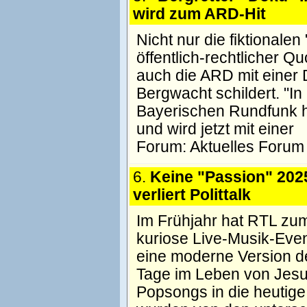
wird zum ARD-Hit
Nicht nur die fiktionale
öffentlich-rechtlicher Q
auch die ARD mit einer 
Bergwacht schildert. "In
Bayerischen Rundfunk ha
und wird jetzt mit einer
Forum:
Aktuelles Forum
6.
Keine "Passion" 202
verliert Polittalk
Im Frühjahr hat RTL zu
kuriose Live-Musik-Even
eine moderne Version der
Tage im Leben von Jesu
Popsongs in die heutige 