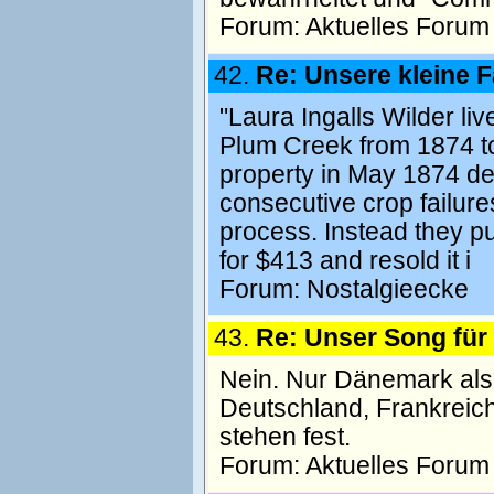
Forum:
Aktuelles Forum
42.
Re: Unsere kleine 
"Laura Ingalls Wilder li
Plum Creek from 1874 to
property in May 1874 decl
consecutive crop failur
process. Instead they p
for $413 and resold it i
Forum:
Nostalgieecke
43.
Re: Unser Song fü
Nein. Nur Dänemark als 
Deutschland, Frankreich,
stehen fest.
Forum:
Aktuelles Forum