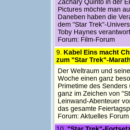
Zachary Quinto in der E
Pictures möchte man auc
Daneben haben die Veran
dem "Star Trek"-Univers
Toby Haynes verantwort
Forum:
Film-Forum
9.
Kabel Eins macht Chr
zum "Star Trek"-Marat
Der Weltraum und seine
Woche einen ganz beson
Primetime des Senders 
ganz im Zeichen von "St
Leinwand-Abenteuer von
das gesamte Feiertagsp
Forum:
Aktuelles Forum
10.
"Star Trek"-Fortset