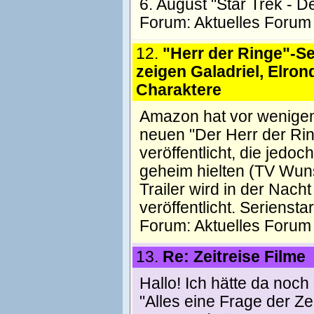
6. August "Star Trek - D
Forum:
Aktuelles Forum
12.
"Herr der Ringe"-Se
zeigen Galadriel, Elro
Charaktere
Amazon hat vor wenigen
neuen "Der Herr der Rin
veröffentlicht, die jedo
geheim hielten (TV Wunsc
Trailer wird in der Nac
veröffentlicht. Serienstart
Forum:
Aktuelles Forum
13.
Re: Zeitreise Filme
Hallo! Ich hätte da noch
"Alles eine Frage der Ze