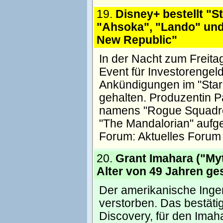
19.
Disney+ bestellt "S
"Ahsoka", "Lando" und
New Republic"
In der Nacht zum Freita
Event für Investorengel
Ankündigungen im "Star
gehalten. Produzentin P
namens "Rogue Squadron"
"The Mandalorian" aufge
Forum:
Aktuelles Forum
20.
Grant Imahara ("My
Alter von 49 Jahren ge
Der amerikanische Ingen
verstorben. Das bestät
Discovery, für den Imah