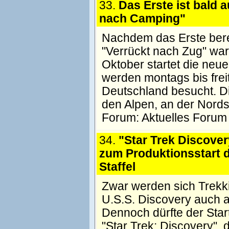
33.
Das Erste ist bald 
nach Camping"
Nachdem das Erste berei
"Verrückt nach Zug" war
Oktober startet die neu
werden montags bis frei
Deutschland besucht. D
den Alpen, an der Nords
Forum:
Aktuelles Forum
34.
"Star Trek Discover
zum Produktionsstart d
Staffel
Zwar werden sich Trekk
U.S.S. Discovery auch a
Dennoch dürfte der Star
"Star Trek: Discovery", 