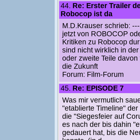
44.
Re: Erster Trailer
Robocop ist da
M.D.Krauser schrieb: ------
jetzt von ROBOCOP ode
Kritiken zu Robocop du
sind nicht wirklich in 
oder zweite Teile davon
die Zukunft
Forum:
Film-Forum
45.
Re: EPISODE 7
Was mir vermutlich sauer
"etablierte Timeline" d
die "Siegesfeier auf Cor
es nach der bis dahin "e
gedauert hat, bis die 