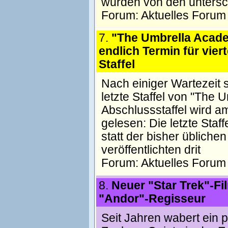
wurden von den untersc
Forum:
Aktuelles Forum
7.
"The Umbrella Acade
endlich Termin für viert
Staffel
Nach einiger Wartezeit s
letzte Staffel von "The 
Abschlussstaffel wird am
gelesen: Die letzte Sta
statt der bisher üblich
veröffentlichten drit
Forum:
Aktuelles Forum
8.
Neuer "Star Trek"-F
"Andor"-Regisseur
Seit Jahren wabert ein p