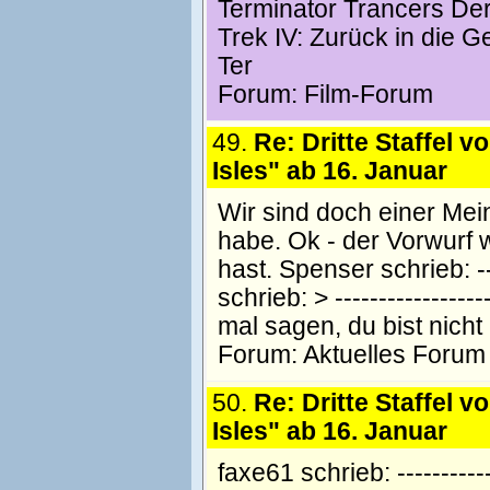
Terminator Trancers Der
Trek IV: Zurück in die G
Ter
Forum:
Film-Forum
49.
Re: Dritte Staffel v
Isles" ab 16. Januar
Wir sind doch einer Mei
habe. Ok - der Vorwurf 
hast. Spenser schrieb: -----
schrieb: > -----------------
mal sagen, du bist nicht 
Forum:
Aktuelles Forum
50.
Re: Dritte Staffel v
Isles" ab 16. Januar
faxe61 schrieb: -----------