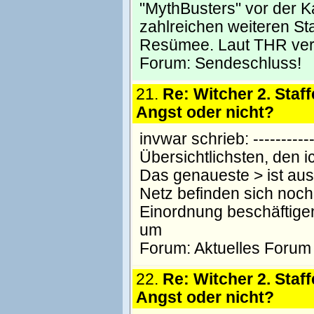
"MythBusters" vor der 
zahlreichen weiteren St
Resümee. Laut THR ver
Forum:
Sendeschluss!
21.
Re: Witcher 2. Staff
Angst oder nicht?
invwar schrieb: ------------
Übersichtlichsten, den i
Das genaueste > ist aus 
Netz befinden sich noch e
Einordnung beschäftigen
um
Forum:
Aktuelles Forum
22.
Re: Witcher 2. Staff
Angst oder nicht?