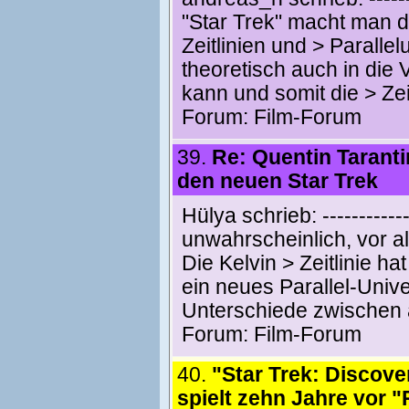
"Star Trek" macht man d
Zeitlinien und > Paralle
theoretisch auch in die
kann und somit die > Zei
Forum:
Film-Forum
39.
Re: Quentin Taranti
den neuen Star Trek
Hülya schrieb: -------------
unwahrscheinlich, vor a
Die Kelvin > Zeitlinie ha
ein neues Parallel-Univ
Unterschiede zwischen al
Forum:
Film-Forum
40.
"Star Trek: Discove
spielt zehn Jahre vor 