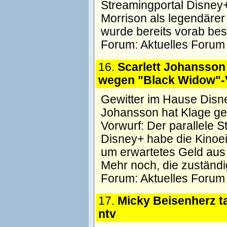
Streamingportal Disney
Morrison als legendäre
wurde bereits vorab bes
Forum:
Aktuelles Forum
16.
Scarlett Johansson
wegen "Black Widow"-V
Gewitter im Hause Disne
Johansson hat Klage ge
Vorwurf: Der parallele S
Disney+ habe die Kinoe
um erwartetes Geld aus
Mehr noch, die zuständ
Forum:
Aktuelles Forum
17.
Micky Beisenherz tal
ntv