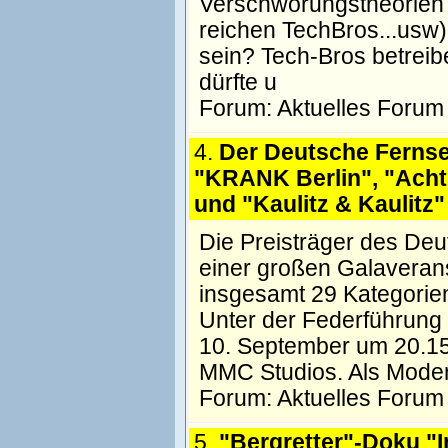
Verschwörungstheorien >
reichen TechBros...usw
sein? Tech-Bros betreib
dürfte u
Forum:
Aktuelles Forum
4.
Der Deutsche Fernse
"KRANK Berlin", "Ach
und "Kaulitz & Kaulitz
Die Preisträger des De
einer großen Galaveran
insgesamt 29 Kategorien
Unter der Federführung
10. September um 20.15 
MMC Studios. Als Modera
Forum:
Aktuelles Forum
5.
"Bergretter"-Doku "I