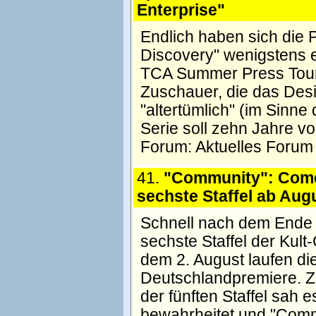
Enterprise"
Endlich haben sich die
Discovery" wenigstens e
TCA Summer Press Tour v
Zuschauer, die das Des
"altertümlich" (im Sinne 
Serie soll zehn Jahre v
Forum:
Aktuelles Forum
41.
"Community": Come
sechste Staffel ab Aug
Schnell nach dem Ende 
sechste Staffel der Ku
dem 2. August laufen d
Deutschlandpremiere. Z
der fünften Staffel sah e
bewahrheitet und "Comm