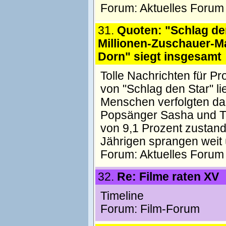
Forum:
Aktuelles Forum
31.
Quoten: "Schlag den
Millionen-Zuschauer-M
Dorn" siegt insgesamt
Tolle Nachrichten für P
von "Schlag den Star" li
Menschen verfolgten da
Popsänger Sasha und TV
von 9,1 Prozent zustand
Jährigen sprangen weit 
Forum:
Aktuelles Forum
32.
Re: Filme raten XV
Timeline
Forum:
Film-Forum