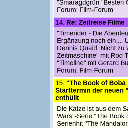
"Smaragdgrün" Besten 
Forum:
Film-Forum
14.
Re: Zeitreise Filme
"Timerider - Die Abenteu
Ergänzung noch ein....
Dennis Quaid. Nicht zu 
Zeitmaschine" mit Rod 
"Timeline" mit Gerard But
Forum:
Film-Forum
15.
"The Book of Boba 
Starttermin der neuen 
enthüllt
Die Katze ist aus dem S
Wars"-Serie "The Book 
Serienhit "The Mandalo