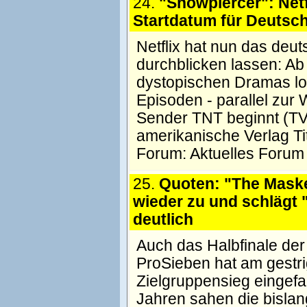
24.
"Snowpiercer": Netf
Startdatum für Deutsc
Netflix hat nun das deu
durchblicken lassen: Ab
dystopischen Dramas los
Episoden - parallel zur
Sender TNT beginnt (TV 
amerikanische Verlag Ti
Forum:
Aktuelles Forum
25.
Quoten: "The Maske
wieder zu und schlägt 
deutlich
Auch das Halbfinale der
ProSieben hat am gestr
Zielgruppensieg eingefa
Jahren sahen die bisla