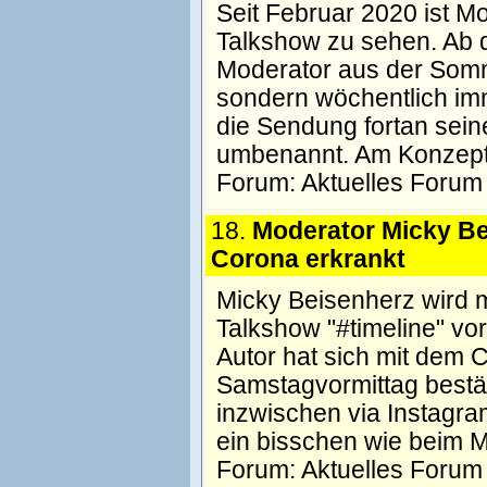
Seit Februar 2020 ist M
Talkshow zu sehen. Ab 
Moderator aus der Somme
sondern wöchentlich im
die Sendung fortan sein
umbenannt. Am Konzept 
Forum:
Aktuelles Forum
18.
Moderator Micky Be
Corona erkrankt
Micky Beisenherz wird m
Talkshow "#timeline" v
Autor hat sich mit dem C
Samstagvormittag bestät
inzwischen via Instagra
ein bisschen wie beim M
Forum:
Aktuelles Forum