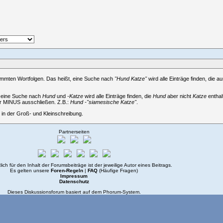
immten Wortfolgen. Das heißt, eine Suche nach
"Hund Katze"
wird alle Einträge finden, die a
, eine Suche nach
Hund
und
-Katze
wird alle Einträge finden, die
Hund
aber nicht
Katze
enthal
er MINUS ausschließen. Z.B.:
Hund -"siamesische Katze"
.
in der Groß- und Kleinschreibung.
Partnerseiten
lich für den Inhalt der Forumsbeiträge ist der jeweilige Autor eines Beitrags.
Es gelten unsere
Foren-Regeln
|
FAQ
(Häufige Fragen)
Impressum
Datenschutz
Dieses Diskussionsforum basiert auf dem
Phorum
-System.