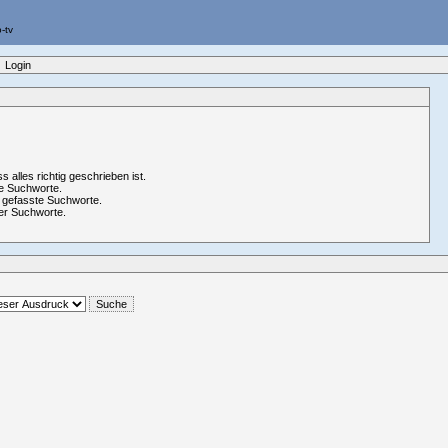
Login
ss alles richtig geschrieben ist.
e Suchworte.
 gefasste Suchworte.
er Suchworte.