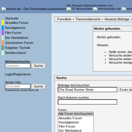
Die Fernseh-Diskussionsforen von
Startseite
Forenliste
•
Themenübersicht
•
Neueste Beiträge
•
Aktuelles Forum
Nostalgieecke
Nichts gefunden.
Film-Forum
Nichts gefunden.
Der Werbeblock
Zeichentrick-Forum
Hinweis:
Ratgeber Technik
Stelle sicher, da
Sendeschluss!
Versuche ander
Versuche weiter
Stichwortsuche:
Versuche wenig
Login
/
Registrieren
Suche:
Serien-Info:
Beiträge durchsuchen:
Powered by
wunschliste.de
Nach Autoren suchen:
Foren: