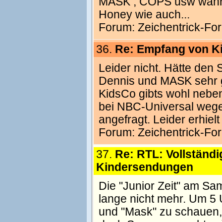
MASK , COPS usw währen
Honey wie auch...
Forum:
Zeichentrick-Fo
36.
Re: Empfang von K
Leider nicht. Hätte den 
Dennis und MASK sehr g
KidsCo gibts wohl nebe
bei NBC-Universal wege
angefragt. Leider erhielt
Forum:
Zeichentrick-Fo
37.
Re: RTL: Vollständi
Kindersendungen
Die "Junior Zeit" am S
lange nicht mehr. Um 5 
und "Mask" zu schauen, b