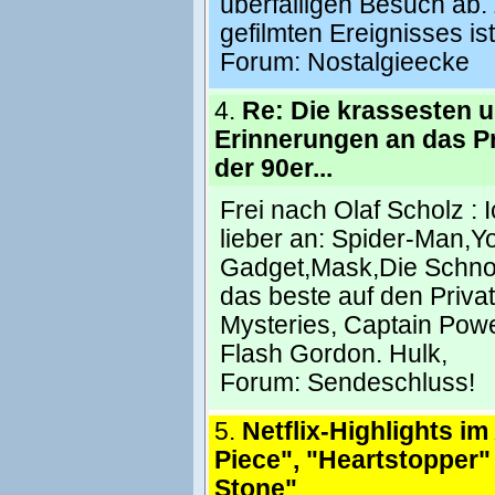
überfälligen Besuch ab.
gefilmten Ereignisses ist
Forum:
Nostalgieecke
4.
Re: Die krassesten 
Erinnerungen an das P
der 90er...
Frei nach Olaf Scholz : 
lieber an: Spider-Man,Yo
Gadget,Mask,Die Schnorc
das beste auf den Priva
Mysteries, Captain Power
Flash Gordon. Hulk,
Forum:
Sendeschluss!
5.
Netflix-Highlights i
Piece", "Heartstopper"
Stone"