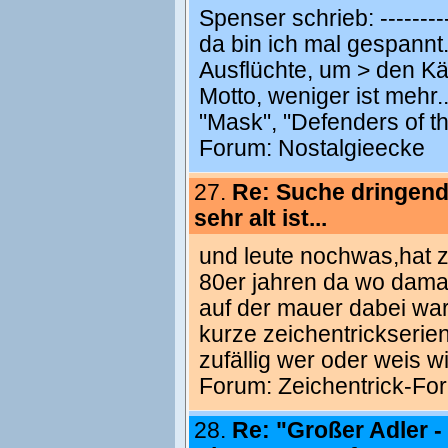
Spenser schrieb: ----------
da bin ich mal gespannt.
Ausflüchte, um > den K
Motto, weniger ist mehr.
"Mask", "Defenders of t
Forum:
Nostalgieecke
27.
Re: Suche dringend
sehr alt ist...
und leute nochwas,hat z
80er jahren da wo dama
auf der mauer dabei wa
kurze zeichentrickserie
zufällig wer oder weis w
Forum:
Zeichentrick-Fo
28.
Re: "Großer Adler -