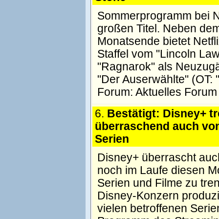
Sommerprogramm bei Netf
großen Titel. Neben dem
Monatsende bietet Netfli
Staffel vom "Lincoln Lawy
"Ragnarok" als Neuzugä
"Der Auserwählte" (OT:
Forum:
Aktuelles Forum
6.
Bestätigt: Disney+ tr
überraschend auch von
Serien
Disney+ überrascht auc
noch im Laufe diesen Mo
Serien und Filme zu tre
Disney-Konzern produzie
vielen betroffenen Seri