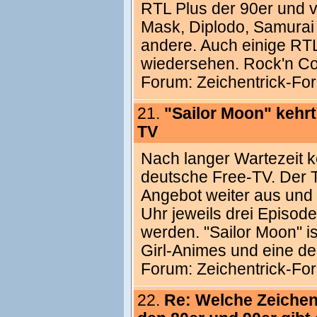
RTL Plus der 90er und 
Mask, Diplodo, Samurai P
andere. Auch einige RT
wiedersehen. Rock'n Cop
Forum:
Zeichentrick-Fo
21.
"Sailor Moon" kehrt
TV
Nach langer Wartezeit k
deutsche Free-TV. Der T
Angebot weiter aus und 
Uhr jeweils drei Episode
werden. "Sailor Moon" i
Girl-Animes und eine der
Forum:
Zeichentrick-Fo
22.
Re: Welche Zeichen