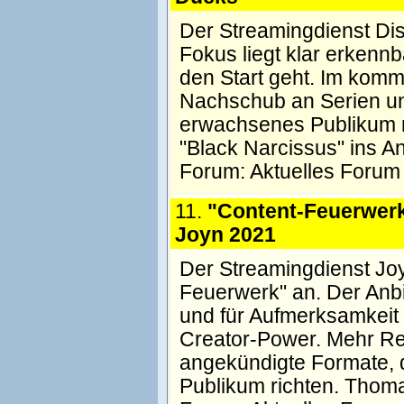
Der Streamingdienst Di
Fokus liegt klar erkenn
den Start geht. Im komm
Nachschub an Serien und
erwachsenes Publikum ri
"Black Narcissus" ins A
Forum:
Aktuelles Forum
11.
"Content-Feuerwerk
Joyn 2021
Der Streamingdienst Jo
Feuerwerk" an. Der Anbie
und für Aufmerksamkeit 
Creator-Power. Mehr Rea
angekündigte Formate, d
Publikum richten. Thom