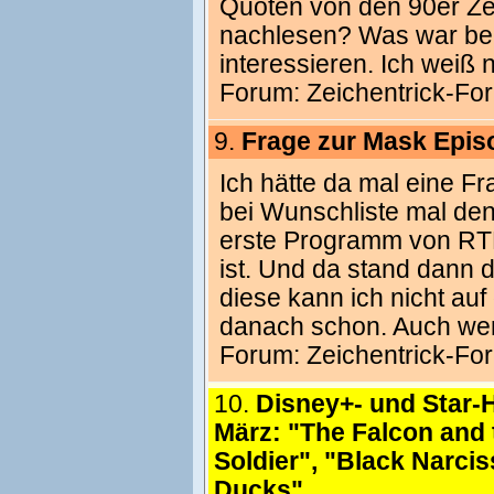
Quoten von den 90er Zei
nachlesen? Was war beli
interessieren. Ich weiß 
Forum:
Zeichentrick-Fo
9.
Frage zur Mask Epis
Ich hätte da mal eine Fr
bei Wunschliste mal den
erste Programm von RTL
ist. Und da stand dann d
diese kann ich nicht auf
danach schon. Auch we
Forum:
Zeichentrick-Fo
10.
Disney+- und Star-H
März: "The Falcon and 
Soldier", "Black Narci
Ducks"