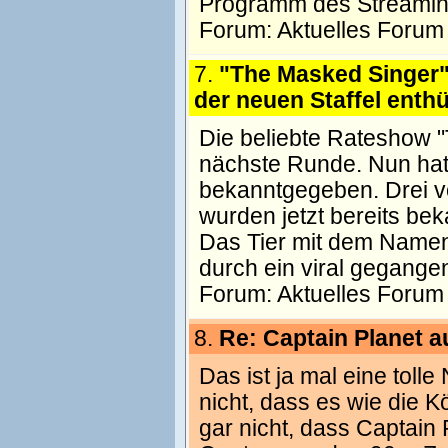
Programm des Streaming
Forum:
Aktuelles Forum
7.
"The Masked Singer"
der neuen Staffel enthül
Die beliebte Rateshow "
nächste Runde. Nun hat 
bekanntgegeben. Drei von
wurden jetzt bereits b
Das Tier mit dem Namen
durch ein viral gegange
Forum:
Aktuelles Forum
8.
Re: Captain Planet 
Das ist ja mal eine toll
nicht, dass es wie die K
gar nicht, dass Captain