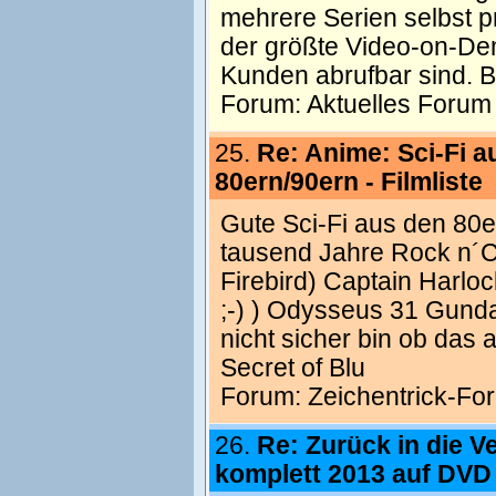
mehrere Serien selbst pr
der größte Video-on-De
Kunden abrufbar sind. B
Forum:
Aktuelles Forum
25.
Re: Anime: Sci-Fi a
80ern/90ern - Filmliste
Gute Sci-Fi aus den 80er
tausend Jahre Rock n´C
Firebird) Captain Harlo
;-) ) Odysseus 31 Gund
nicht sicher bin ob das 
Secret of Blu
Forum:
Zeichentrick-Fo
26.
Re: Zurück in die V
komplett 2013 auf DVD