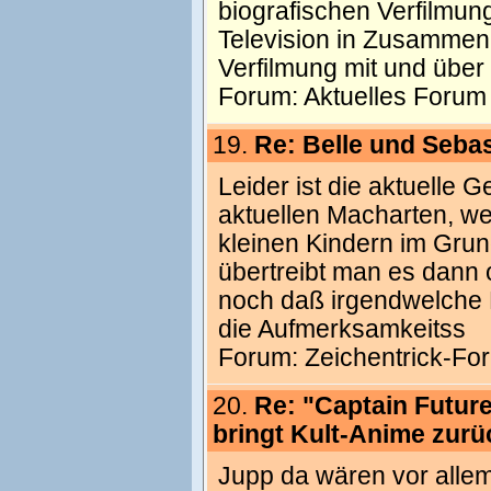
biografischen Verfilmun
Television in Zusammenar
Verfilmung mit und über
Forum:
Aktuelles Forum
19.
Re: Belle und Seba
Leider ist die aktuelle 
aktuellen Macharten, wel
kleinen Kindern im Grun
übertreibt man es dann 
noch daß irgendwelche 
die Aufmerksamkeitss
Forum:
Zeichentrick-Fo
20.
Re: "Captain Future
bringt Kult-Anime zurü
Jupp da wären vor allem