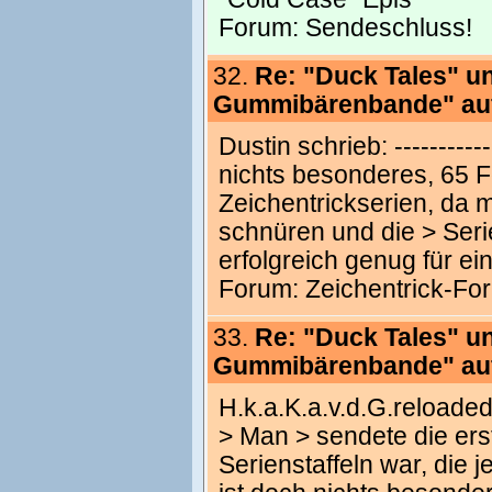
Forum:
Sendeschluss!
32.
Re: "Duck Tales" u
Gummibärenbande" au
Dustin schrieb: ------------
nichts besonderes, 65 F
Zeichentrickserien, da 
schnüren und die > Serie
erfolgreich genug für ei
Forum:
Zeichentrick-Fo
33.
Re: "Duck Tales" u
Gummibärenbande" au
H.k.a.K.a.v.d.G.reloaded sch
> Man > sendete die erst
Serienstaffeln war, die j