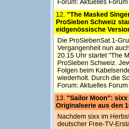
Forum:
Aktuelles Forum
12.
"The Masked Singer
ProSieben Schweiz star
eidgenössische Versio
Die ProSiebenSat.1-Grup
Vergangenheit nun auch
20.15 Uhr startet "The 
ProSieben Schweiz. Jew
Folgen beim Kabelsender
wiederholt. Durch die S
Forum:
Aktuelles Forum
13.
"Sailor Moon": sixx
Originalserie aus den 
Nachdem sixx im Herbst 
deutscher Free-TV-Ersta