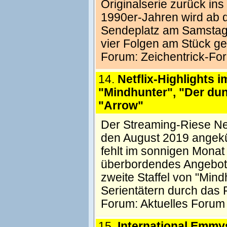
Originalserie zurück in
1990er-Jahren wird ab d
Sendeplatz am Samstagv
vier Folgen am Stück ge
Forum:
Zeichentrick-Fo
14.
Netflix-Highlights 
"Mindhunter", "Der dun
"Arrow"
Der Streaming-Riese Ne
den August 2019 angekü
fehlt im sonnigen Monat 
überbordendes Angebot. 
zweite Staffel von "Mind
Serientätern durch das F
Forum:
Aktuelles Forum
15.
International Emmy