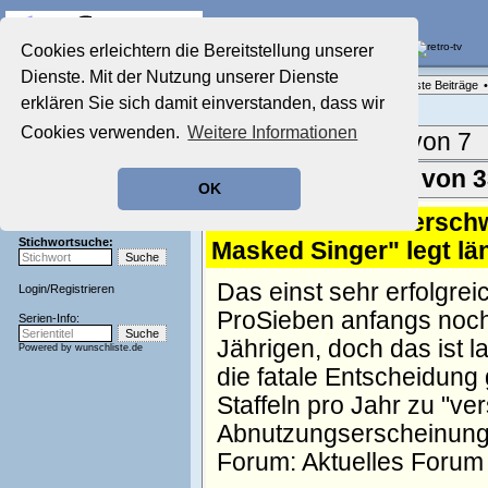
Die Fernseh-Diskussionsforen von
Cookies erleichtern die Bereitstellung unserer
Dienste. Mit der Nutzung unserer Dienste
Startseite
Forenliste
•
Themenübersicht
•
Neueste Beiträge
•
Aktuelles Forum
erklären Sie sich damit einverstanden, dass wir
Nostalgieecke
Cookies verwenden.
Weitere Informationen
Film-Forum
Aktuelle Seite:
1 von 7
Der Werbeblock
Zeichentrick-Forum
Ergebnisse 1 - 50 von 
OK
Ratgeber Technik
Sendeschluss!
1.
Nach Zuschauersch
Stichwortsuche:
Masked Singer" legt lä
Das einst sehr erfolgre
Login
/
Registrieren
ProSieben anfangs noch 
Serien-Info:
Jährigen, doch das ist 
Powered by
wunschliste.de
die fatale Entscheidung 
Staffeln pro Jahr zu "ve
Abnutzungserscheinungen
Forum:
Aktuelles Forum