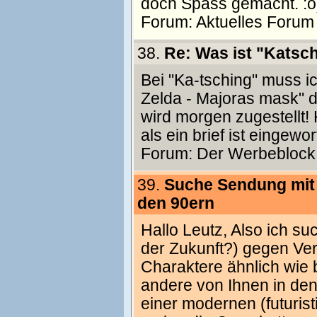
doch Spass gemacht. :o
Forum:
Aktuelles Forum
38.
Re: Was ist "Katsch
Bei "Ka-tsching" muss i
Zelda - Majoras mask" de
wird morgen zugestellt!
als ein brief ist eingew
Forum:
Der Werbeblock
39.
Suche Sendung mit 
den 90ern
Hallo Leutz, Also ich su
der Zukunft?) gegen Verb
Charaktere ähnlich wie
andere von Ihnen in den
einer modernen (futurist