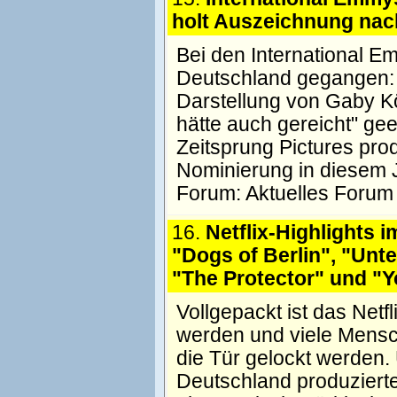
holt Auszeichnung nac
Bei den International 
Deutschland gegangen: A
Darstellung von Gaby Kö
hätte auch gereicht" ge
Zeitsprung Pictures prod
Nominierung in diesem 
Forum:
Aktuelles Forum
16.
Netflix-Highlights 
"Dogs of Berlin", "Unt
"The Protector" und "
Vollgepackt ist das Net
werden und viele Mens
die Tür gelockt werden.
Deutschland produzierte