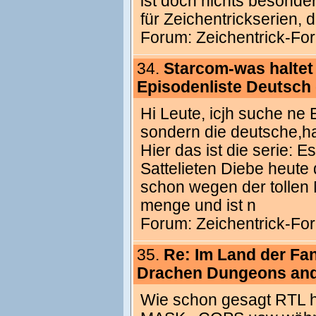
ist doch nichts besonde
für Zeichentrickserien,
Forum:
Zeichentrick-Fo
34.
Starcom-was haltet
Episodenliste Deutsch
Hi Leute, icjh suche ne
sondern die deutsche,ha
Hier das ist die serie:
Sattelieten Diebe heute
schon wegen der tollen 
menge und ist n
Forum:
Zeichentrick-Fo
35.
Re: Im Land der Fa
Drachen Dungeons an
Wie schon gesagt RTL ha