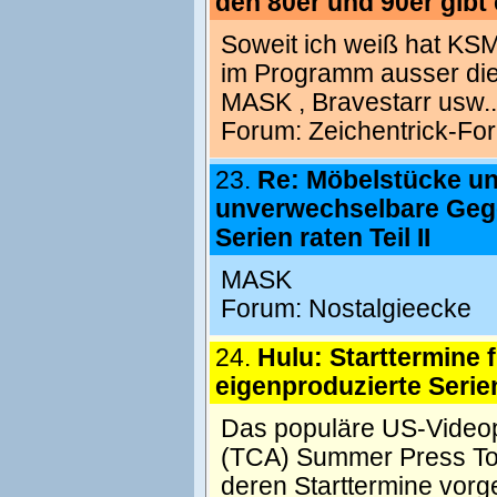
den 80er und 90er gibt
Soweit ich weiß hat KSM
im Programm ausser die 
MASK , Bravestarr usw..
Forum:
Zeichentrick-Fo
23.
Re: Möbelstücke u
unverwechselbare Geg
Serien raten Teil II
MASK
Forum:
Nostalgieecke
24.
Hulu: Starttermine 
eigenproduzierte Serie
Das populäre US-Videopor
(TCA) Summer Press Tou
deren Starttermine vorge