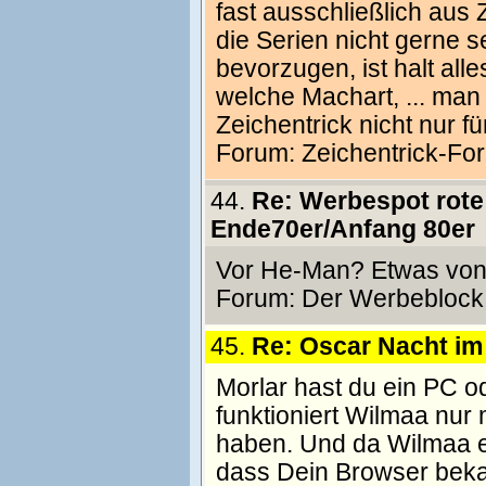
fast ausschließlich aus
die Serien nicht gerne 
bevorzugen, ist halt all
welche Machart, ... man
Zeichentrick nicht nur fü
Forum:
Zeichentrick-Fo
44.
Re: Werbespot rote
Ende70er/Anfang 80er
Vor He-Man? Etwas von 
Forum:
Der Werbeblock
45.
Re: Oscar Nacht i
Morlar hast du ein PC o
funktioniert Wilmaa nur m
haben. Und da Wilmaa ei
dass Dein Browser bekan