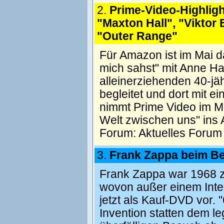
2.
Prime-Video-Highligh
"Maxton Hall", "Viktor 
"Outer Range"
Für Amazon ist im Mai d
mich sahst" mit Anne H
alleinerziehenden 40-jäh
begleitet und dort mit 
nimmt Prime Video im Ma
Welt zwischen uns" ins 
Forum:
Aktuelles Forum
3.
Frank Zappa beim Be
Frank Zappa war 1968 z
wovon außer einem Inter
jetzt als Kauf-DVD vor.
Invention statten dem 