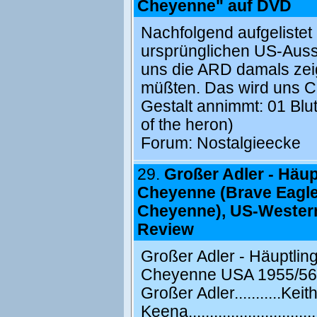
Cheyenne" auf DVD
Nachfolgend aufgelistet 
ursprünglichen US-Ausstr
uns die ARD damals zeig
müßten. Das wird uns Cr
Gestalt annimmt: 01 Blu
of the heron)
Forum:
Nostalgieecke
29.
Großer Adler - Häup
Cheyenne (Brave Eagle 
Cheyenne), US-Western
Review
Großer Adler - Häuptlin
Cheyenne USA 1955/56 s/
Großer Adler...........Ke
Keena.....................