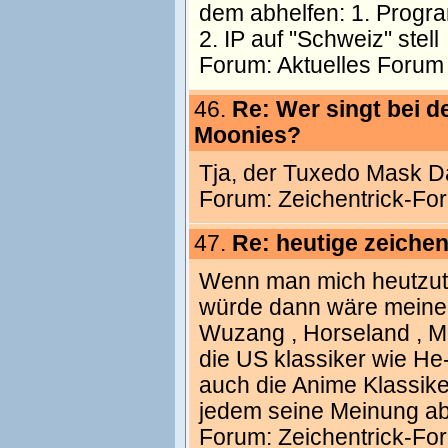
dem abhelfen: 1. Progra
2. IP auf "Schweiz" stell
Forum:
Aktuelles Forum
46.
Re: Wer singt bei d
Moonies?
Tja, der Tuxedo Mask Da
Forum:
Zeichentrick-Fo
47.
Re: heutige zeichen
Wenn man mich heutzuta
würde dann wäre meine 
Wuzang , Horseland , Mi
die US klassiker wie H
auch die Anime Klassike
jedem seine Meinung ab
Forum:
Zeichentrick-Fo