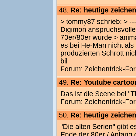
48.
Re: heutige zeichen
> tommy87 schrieb: > ------
Digimon anspruchsvoller 
70er/80er wurde > anim
es bei He-Man nicht als 
produzierten Schrott nich
bil
Forum:
Zeichentrick-Fo
49.
Re: Youtube cartoo
Das ist die Scene bei "T
Forum:
Zeichentrick-Fo
50.
Re: heutige zeichen
"Die alten Serien" gibt 
Ende der 80er / Anfang 