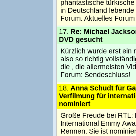
phantastische türkische 
in Deutschland lebende 
Forum:
Aktuelles Forum
17.
Re: Michael Jackson
DVD gesucht
Kürzlich wurde erst ein 
also so richtig vollstän
die , die allermeisten Vi
Forum:
Sendeschluss!
18.
Anna Schudt für Ga
Verfilmung für interna
nominiert
Große Freude bei RTL: B
International Emmy Awar
Rennen. Sie ist nominier