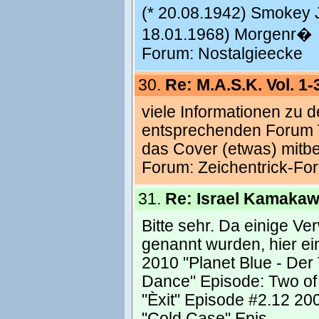
(* 20.08.1942) Smokey Joe.
18.01.1968) Morgenr�
Forum:
Nostalgieecke
30.
Re: M.A.S.K. Vol. 1-
viele Informationen zu d
entsprechenden Forum 
das Cover (etwas) mitb
Forum:
Zeichentrick-Fo
31.
Re: Israel Kamakaw
Bitte sehr. Da einige V
genannt wurden, hier ein
2010 "Planet Blue - De
Dance" Episode: Two of
"Èxit" Episode #2.12 20
"Cold Case" Epis