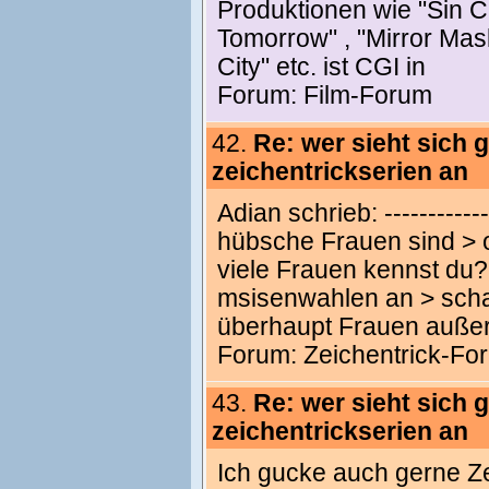
Produktionen wie "Sin Ci
Tomorrow" , "Mirror Mask"
City" etc. ist CGI in
Forum:
Film-Forum
42.
Re: wer sieht sich 
zeichentrickserien an
Adian schrieb: --------------
hübsche Frauen sind > o
viele Frauen kennst du? 
msisenwahlen an > schau
überhaupt Frauen auße
Forum:
Zeichentrick-Fo
43.
Re: wer sieht sich 
zeichentrickserien an
Ich gucke auch gerne Ze