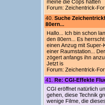
meine die Cops hatten
Forum:
Zeichentrick-Fo
40.
Suche Zeichentrick
80ern...
Hallo... Ich bin schon l
den 80ern... Es herrscht 
einen Anzug mit Super-Kr
einer Raumstation... Der
zögert anfangs ihn anzuz
Jetzt is
Forum:
Zeichentrick-Fo
41.
Re: CGI-Effekte Fl
CGI eröffnet natürlich u
gehen, diese Technik gru
wenige Filme, die dieses