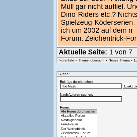
Müll gar nicht auffiel.
Dino-Riders etc.? Nicht
Spielzeug-Köderserien. 
ich um 2002 auf dem n
Forum:
Zeichentrick-Fo
Aktuelle Seite:
1 von 7
Forenliste
•
Themenübersicht
•
Neues Thema
•
L
Suche:
Beiträge durchsuchen:
Nach Autoren suchen:
Foren: