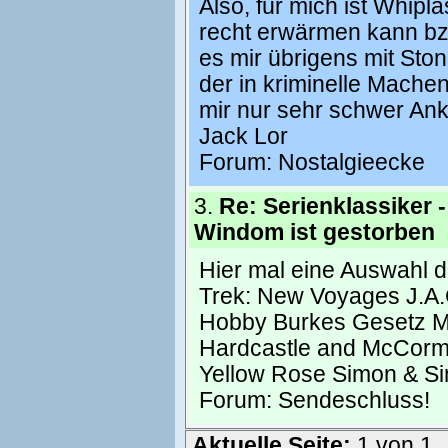
Also, für mich ist Whipl
recht erwärmen kann bzw
es mir übrigens mit Ston
der in kriminelle Machen
mir nur sehr schwer Ankl
Jack Lor
Forum:
Nostalgieecke
3.
Re: Serienklassiker -
Windom ist gestorben
Hier mal eine Auswahl de
Trek: New Voyages J.A.G
Hobby Burkes Gesetz M
Hardcastle and McCormi
Yellow Rose Simon & Si
Forum:
Sendeschluss!
Aktuelle Seite:
1 von 1