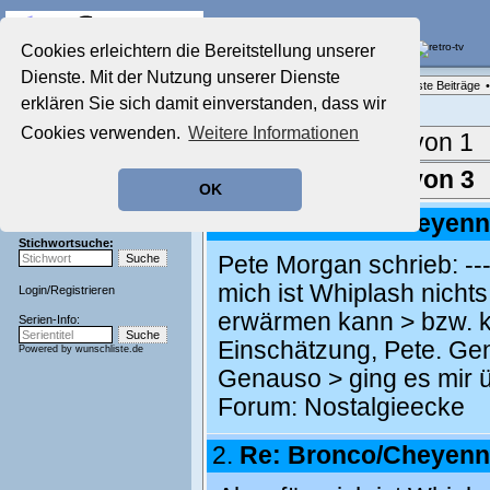
Die Fernseh-Diskussionsforen von
Cookies erleichtern die Bereitstellung unserer
Dienste. Mit der Nutzung unserer Dienste
Startseite
Forenliste
•
Themenübersicht
•
Neueste Beiträge
•
Aktuelles Forum
erklären Sie sich damit einverstanden, dass wir
Nostalgieecke
Cookies verwenden.
Weitere Informationen
Film-Forum
Aktuelle Seite:
1 von 1
Der Werbeblock
Zeichentrick-Forum
Ergebnisse 1 - 3 von 3
OK
Ratgeber Technik
Sendeschluss!
1.
Re: Bronco/Cheyen
Stichwortsuche:
Pete Morgan schrieb: -------
mich ist Whiplash nichts
Login
/
Registrieren
erwärmen kann > bzw. ko
Serien-Info:
Einschätzung, Pete. Gen
Powered by
wunschliste.de
Genauso > ging es mir ü
Forum:
Nostalgieecke
2.
Re: Bronco/Cheyen