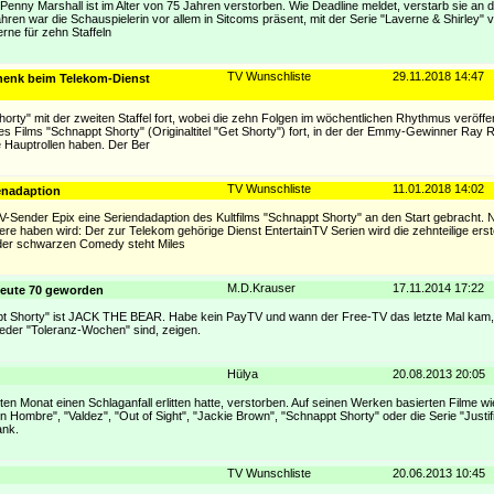
enny Marshall ist im Alter von 75 Jahren verstorben. Wie Deadline meldet, verstarb sie an 
en war die Schauspielerin vor allem in Sitcoms präsent, mit der Serie "Laverne & Shirley" 
erne für zehn Staffeln
TV Wunschliste
29.11.2018 14:47
chenk beim Telekom-Dienst
ty" mit der zweiten Staffel fort, wobei die zehn Folgen im wöchentlichen Rhythmus veröffen
es Films "Schnappt Shorty" (Originaltitel "Get Shorty") fort, in der der Emmy-Gewinner Ray R
 Hauptrollen haben. Der Ber
TV Wunschliste
11.01.2018 14:02
enadaption
Sender Epix eine Seriendadaption des Kultfilms "Schnappt Shorty" an den Start gebracht. N
 haben wird: Der zur Telekom gehörige Dienst EntertainTV Serien wird die zehnteilige erste
 der schwarzen Comedy steht Miles
M.D.Krauser
17.11.2014 17:22
 heute 70 geworden
ppt Shorty" ist JACK THE BEAR. Habe kein PayTV und wann der Free-TV das letzte Mal kam, 
ieder "Toleranz-Wochen" sind, zeigen.
Hülya
20.08.2013 20:05
zten Monat einen Schlaganfall erlitten hatte, verstorben. Auf seinen Werken basierten Filme 
n Hombre", "Valdez", "Out of Sight", "Jackie Brown", "Schnappt Shorty" oder die Serie "Justif
ank.
TV Wunschliste
20.06.2013 10:45