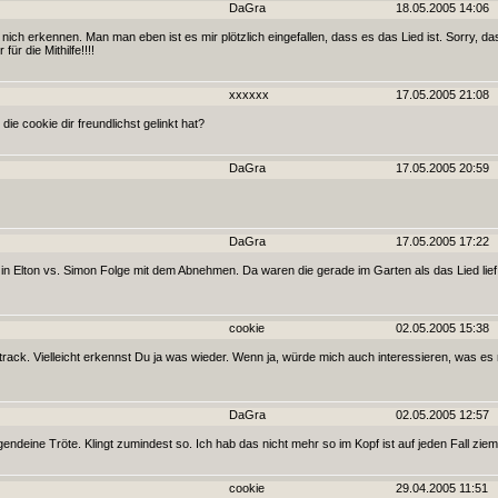
DaGra
18.05.2005 14:06
s nich erkennen. Man man eben ist es mir plötzlich eingefallen, dass es das Lied ist. Sorry, da
r die Mithilfe!!!!
xxxxxx
17.05.2005 21:08
die cookie dir freundlichst gelinkt hat?
DaGra
17.05.2005 20:59
DaGra
17.05.2005 17:22
n Elton vs. Simon Folge mit dem Abnehmen. Da waren die gerade im Garten als das Lied lief. 
cookie
02.05.2005 15:38
rack. Vielleicht erkennst Du ja was wieder. Wenn ja, würde mich auch interessieren, was es 
DaGra
02.05.2005 12:57
endeine Tröte. Klingt zumindest so. Ich hab das nicht mehr so im Kopf ist auf jeden Fall zieml
cookie
29.04.2005 11:51