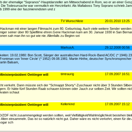
starb der ehemalige "Sopranos"-Hauptdarsteller am Mittwochabend in Rom, wo er an einer Ge
n. Die Todesursache war vermutlich ein Herzinfarkt. Als Mafiaboss Tony Soprano schrieb Jam
ab 1999 eine der faszinierendsten und z
TV Wunschliste
20.01.2010 13:25
ckman mit einer langen Filmnacht zum 80. Geburtstag. Auch viele weitere Sender werden
iniger seiner über 80 Spielfilme ehren.Gene Hackman kam am 30. Januar 1930 in San Bernard
nen sah man ihn so gut wie nie. Allenfalls zu Beginn sei
MarkusA.
29.12.2008 00:56
hkeiten: 19.02.1980: Bon Scott, Sänger der australischen Hard-Rock-Band AC/DC (* 1946) 2
Frontman von 'Inner Circle' (* 1952) 09.08.1981: Martin Hirthe, deutscher Synchronsprecher
Martin Balsam,
timtraurig
17.09.2007 16:51
inisterpräsident Oettinger will
icht verkeht. Dann müsste sich der "Schnappt Shorty"-Zuschauer nicht über 3 Stunden Silber
ärgern. Er hätte fünf Stunden Raab schauen können oder Jauch zur selben Zeit. Wir sollten nic
ivaten schaut
Kellerkind
17.09.2007 15:12
inisterpräsident Oettinger will
DF nicht zusammengelegt werden sollten, weil Vielfältigkeit/Wahlmöglichkeit bestehen bleib
e Alten einsammeln. Das ist so natürlich nicht gut. Daher wäre es nicht verkehrt, einen für die 
sogar sch