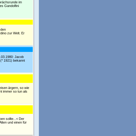
sprächsrunde im
es Gandolfini
 den
ino zur Welt. Er
3.03.1980: Jacob
 (* 1921) bekannt
eisen ärgern, so wie
ht immer so tun als
en sollte...< Der
Alten und einen für