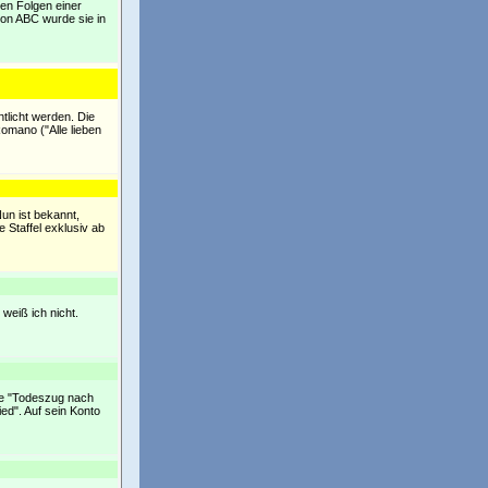
den Folgen einer
von ABC wurde sie in
tlicht werden. Die
omano ("Alle lieben
un ist bekannt,
 Staffel exklusiv ab
weiß ich nicht.
wie "Todeszug nach
ied". Auf sein Konto