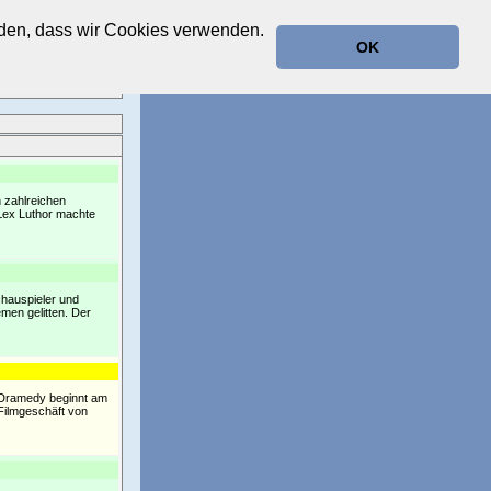
anden, dass wir Cookies verwenden.
OK
 zahlreichen
 Lex Luthor machte
chauspieler und
men gelitten. Der
r Dramedy beginnt am
Filmgeschäft von