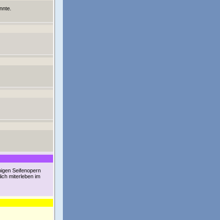
nnte.
higen Seifenopern
ch miterleben im