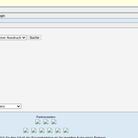
ogin
Partnerseiten
lich für den Inhalt der Forumsbeiträge ist der jeweilige Autor eines Beitrags.