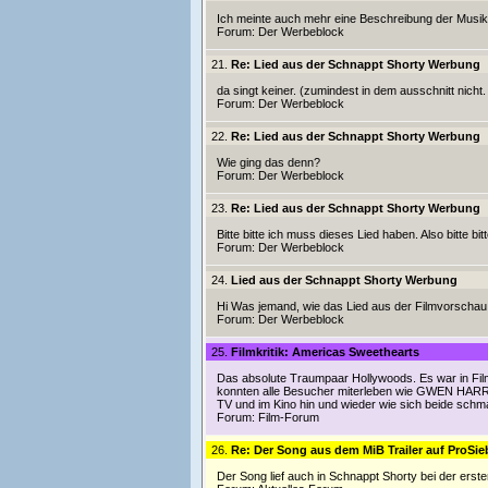
Ich meinte auch mehr eine Beschreibung der Musik.
Forum:
Der Werbeblock
21.
Re: Lied aus der Schnappt Shorty Werbung
da singt keiner. (zumindest in dem ausschnitt nicht.
Forum:
Der Werbeblock
22.
Re: Lied aus der Schnappt Shorty Werbung
Wie ging das denn?
Forum:
Der Werbeblock
23.
Re: Lied aus der Schnappt Shorty Werbung
Bitte bitte ich muss dieses Lied haben. Also bitte b
Forum:
Der Werbeblock
24.
Lied aus der Schnappt Shorty Werbung
Hi Was jemand, wie das Lied aus der Filmvorschau
Forum:
Der Werbeblock
25.
Filmkritik: Americas Sweethearts
Das absolute Traumpaar Hollywoods. Es war in Filme
konnten alle Besucher miterleben wie GWEN HARRI
TV und im Kino hin und wieder wie sich beide sch
Forum:
Film-Forum
26.
Re: Der Song aus dem MiB Trailer auf ProSi
Der Song lief auch in Schnappt Shorty bei der ers