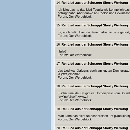
14.
Re: Lied aus der Schnappt Shorty Werbung
Ich Idiot das Its das Lied Tequila wie konnte ich da
gefragt habe. Aber danke an Cookie und Fewmaster fü
Forum:
Der Werbeblock
15.
Re: Lied aus der Schnappt Shorty Werbung
Ja, auch hallo. Hast du denn mal in die Liste gehört, 
Forum:
Der Werbeblock
16.
Re: Lied aus der Schnappt Shorty Werbung
Hallo?
Forum:
Der Werbeblock
17.
Re: Lied aus der Schnappt Shorty Werbung
das Lied war übrigens auch am letzten Donnerstag i
ja jetzt jemand?
Forum:
Der Werbeblock
18.
Re: Lied aus der Schnappt Shorty Werbung
[ Schau mal da. Da gibt es Hörbeispiele vom Soundt
rel="nofollow" >www.]
Forum:
Der Werbeblock
19.
Re: Lied aus der Schnappt Shorty Werbung
Man kann das nicht so beschreiben. Ist glaub ich irg
Forum:
Der Werbeblock
20.
Re: Lied aus der Schnappt Shorty Werbung