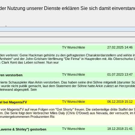
t der Nutzung unserer Dienste erklären Sie sich damit einverst
Login
TV Wunschliste
27.02.2025 14:46
den verloren: Gene Hackman gehörte zu den gefragtesten Charakterdarstellern und wirkte in
 Arnheim" und der John-Grisham-Verfilmung "Die Firma" in Hauptrollen mit. Als Oberschurke
s Clark Kent das Leben schwer. Nun wur
TV Wunschliste
01.07.2023 13:47
hren verstorben
mierte Schauspieler Alan Arkin verstorben. Das haben seine drei Söhne mitgeteilt (darunter S
urde nicht publik gemacht, laut dem Statement der Söhne hatte Arkin zuletzt an Herzproble
oleinwand abgespielt. Sein
TV Wunschliste
06.12.2019 15:12
sel bei MagentaTV
n MagentaTV auf neue Folgen von "Get Shorty" freuen. Die siebenteilige dritte Staffel de
m. Die Serie folgt dem Verbrecher Miles Daly (Chris O'Dowd) aus Nevada, der versucht, im 
 heruntergekommenen Produzenten Ric
TV Wunschliste
18.12.2018 21:41
Laverne & Shirley") gestorben