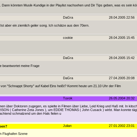
 Dann könnten Musik-Kundige in der Playlist nachsehen und Dir Tips geben, was es sein kö
DaGra
28.04.2005 22:56
 Ist aber ein ziemlich geiler song. Ich schätze aus den 70ern.
cookie
28.04.2005 15:45
DaGra
28.04.2005 15:42
itte beantwortet meine Frage
DaGra
27.04.2005 20:08
 von "Schnappt Shorty" auf Kabel Eins heißt? Kommt heute um 21.10 Uhr der Film
Tuvok
26.05.2004 20:32
n über Doktoren zugegen, es spielte in Filmen über Liebe, Leid Krieg und Haß mit. In kitsc
SON ( Catherine Zeta Jones ), um EDDIE THOMAS ( John Cusack ) wirbt. Man konnte tägli
machtend schmalzend um den Hals fielen u
Julian
27.01.2002 23:01
eben?
ten Flughafen Szene