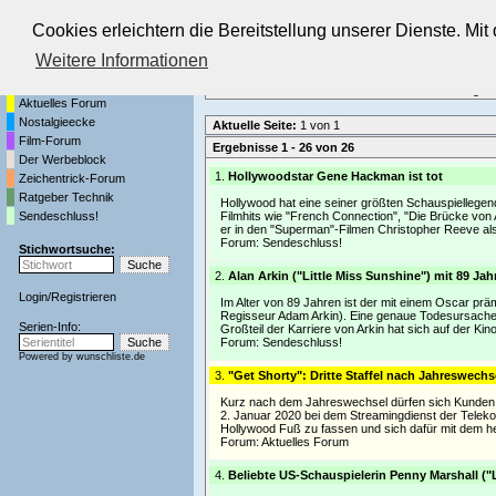
Cookies erleichtern die Bereitstellung unserer Dienste. Mi
Die Fernseh-Diskussionsforen von
Weitere Informationen
Startseite
Forenliste
•
Themenübersicht
•
Neueste Beiträge
•
Aktuelles Forum
Nostalgieecke
Aktuelle Seite:
1 von 1
Film-Forum
Ergebnisse 1 - 26 von 26
Der Werbeblock
1.
Hollywoodstar Gene Hackman ist tot
Zeichentrick-Forum
Ratgeber Technik
Hollywood hat eine seiner größten Schauspiellegen
Sendeschluss!
Filmhits wie "French Connection", "Die Brücke von
er in den "Superman"-Filmen Christopher Reeve al
Forum:
Sendeschluss!
Stichwortsuche:
2.
Alan Arkin ("Little Miss Sunshine") mit 89 Ja
Login
/
Registrieren
Im Alter von 89 Jahren ist der mit einem Oscar prä
Regisseur Adam Arkin). Eine genaue Todesursache w
Serien-Info:
Großteil der Karriere von Arkin hat sich auf der Kin
Forum:
Sendeschluss!
Powered by
wunschliste.de
3.
"Get Shorty": Dritte Staffel nach Jahreswech
Kurz nach dem Jahreswechsel dürfen sich Kunden vo
2. Januar 2020 bei dem Streamingdienst der Teleko
Hollywood Fuß zu fassen und sich dafür mit dem
Forum:
Aktuelles Forum
4.
Beliebte US-Schauspielerin Penny Marshall ("