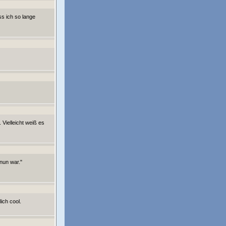
ss ich so lange
Vielleicht weiß es
nun war."
ich cool.