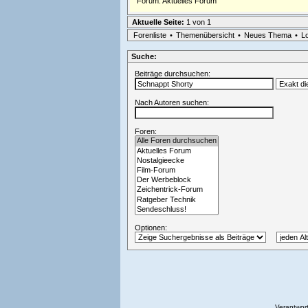
Forum:
Aktuelles Forum
Aktuelle Seite:
1 von 1
Forenliste
•
Themenübersicht
•
Neues Thema
•
L
Suche:
Beiträge durchsuchen:
Nach Autoren suchen:
Foren:
Optionen:
Verantwort