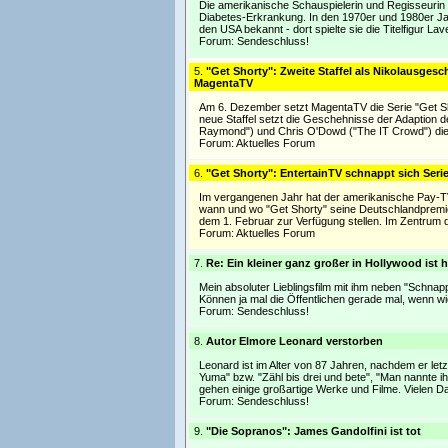
Die amerikanische Schauspielerin und Regisseurin P
Diabetes-Erkrankung. In den 1970er und 1980er Jahr
den USA bekannt - dort spielte sie die Titelfigur Lav
Forum:
Sendeschluss!
5.
"Get Shorty": Zweite Staffel als Nikolausges
MagentaTV
Am 6. Dezember setzt MagentaTV die Serie "Get Shor
neue Staffel setzt die Geschehnisse der Adaption d
Raymond") und Chris O'Dowd ("The IT Crowd") die
Forum:
Aktuelles Forum
6.
"Get Shorty": EntertainTV schnappt sich Seri
Im vergangenen Jahr hat der amerikanische Pay-TV-
wann und wo "Get Shorty" seine Deutschlandpremiere
dem 1. Februar zur Verfügung stellen. Im Zentrum
Forum:
Aktuelles Forum
7.
Re: Ein kleiner ganz großer in Hollywood ist
Mein absoluter Lieblingsfilm mit ihm neben "Schna
Können ja mal die Öffentlichen gerade mal, wenn w
Forum:
Sendeschluss!
8.
Autor Elmore Leonard verstorben
Leonard ist im Alter von 87 Jahren, nachdem er let
Yuma" bzw. "Zähl bis drei und bete", "Man nannte ih
gehen einige großartige Werke und Filme. Vielen D
Forum:
Sendeschluss!
9.
"Die Sopranos": James Gandolfini ist tot