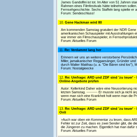
James Gandolfini ist tot. Im Alter von 51 Jahren 
Rahmen eines Filmfestivals hätte teilnehmen solle
Fernsehgeschichte. Sechs Staffeln lang spielte er 
Forum:
Sendeschluss!
10.
Gene Hackman wird 80
Am kommenden Samstag gratuliert der NDR Gene Ha
amerikanischen Schauspieler mit Ausstrahlungen e
war immer ein Filmschauspieler, in Fernsehproduktio
Forum:
Aktuelles Forum
11.
Re: Verdammt lang her
Erinnern wir uns an weitere verstorbene Persönlic
Miller, jamaikanischer Reggaesänger, Gründer und 
durch Walter Matthau (u. a. "Die Bären sind los"), 
Forum:
Nostalgieecke
12.
Re: Umfrage: ARD und ZDF sind 'zu teuer' - M
Online-Angebote prüfen
Autor: Kellerkind Daher wäre eine Neusortierung n
letzten Samstag. --------- Er musste sich ja nicht 
wenn man sich eine Krankheit holt wenn man die Pr
Forum:
Aktuelles Forum
13.
Re: Umfrage: ARD und ZDF sind 'zu teuer' - M
Onli
>Auch war oben ein Kommentar zu lesen, dass ARD/Z
Fehler ist zur Zeit, dass es zwei Sender gibt, die di
die Jüngeren zu machen. Eigentlich hat man dafür 
Forum:
Aktuelles Forum