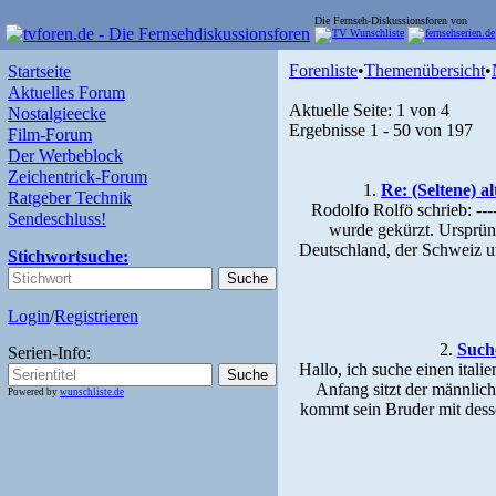
Die Fernseh-Diskussionsforen von
Forenliste
•
Themenübersicht
•
Startseite
Aktuelles Forum
Aktuelle Seite:
1 von 4
Nostalgieecke
Ergebnisse 1 - 50 von 197
Film-Forum
Der Werbeblock
Zeichentrick-Forum
1.
Re: (Seltene) a
Ratgeber Technik
Rodolfo Rolfö schrieb: -----
Sendeschluss!
wurde gekürzt. Ursprüng
Deutschland, der Schweiz u
Stichwortsuche:
Login
/
Registrieren
2.
Such
Serien-Info:
Hallo, ich suche einen ital
Anfang sitzt der männlich
Powered by
wunschliste.de
kommt sein Bruder mit desse