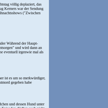
stag völlig deplaziert, das
zug Kerners war der Sendung
eihnachtsshows ("Zwischen
ailer Während der Haupt-
entsorgen" und wird dann an
ne eventuell irgenwie mal als
her ist es um so merkwürdiger,
bstmord gegeben habe
mädchen und dessen Hund unter