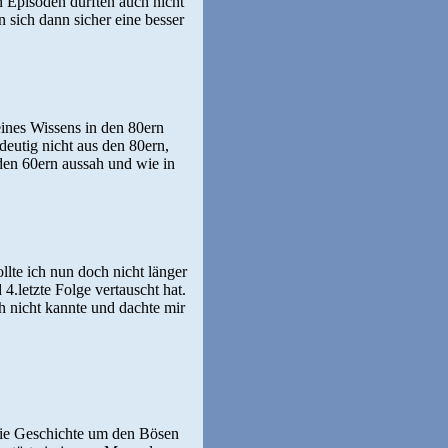
n Episoden dürften auch nicht
 sich dann sicher eine besser
ines Wissens in den 80ern
eutig nicht aus den 80ern,
 den 60ern aussah und wie in
lte ich nun doch nicht länger
4.letzte Folge vertauscht hat.
h nicht kannte und dachte mir
 Die Geschichte um den Bösen