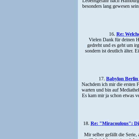
Lebensgefahr nach Hamburg ..
besonders lang gewesen sein 
16.
Re: Welche
Vielen Dank für deinen H
gedreht und es geht um ir
sondern ist deutlich älter.
17.
Babylon Berlin
Nachdem ich mir die ersten F
warten und bin auf Mediathek 
Es kam mir ja schon etwas ve
18.
Re: "Miracoulous": Di
Mir selber gefällt die Seri