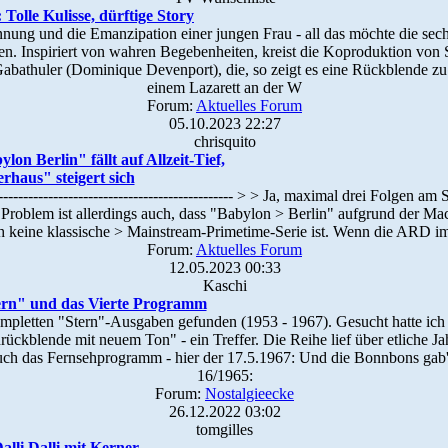
Tolle Kulisse, dürftige Story
nnung und die Emanzipation einer jungen Frau - all das möchte die sec
en. Inspiriert von wahren Begebenheiten, kreist die Koproduktion vo
bathuler (Dominique Devenport), die, so zeigt es eine Rückblende zu 
einem Lazarett an der W
Forum:
Aktuelles Forum
05.10.2023 22:27
chrisquito
on Berlin" fällt auf Allzeit-Tief,
haus" steigert sich
--------------------------------------------- > > Ja, maximal drei Folgen a
 Problem ist allerdings auch, dass "Babylon > Berlin" aufgrund der M
h keine klassische > Mainstream-Primetime-Serie ist. Wenn die ARD
Forum:
Aktuelles Forum
12.05.2023 00:33
Kaschi
Stern" und das Vierte Programm
ompletten "Stern"-Ausgaben gefunden (1953 - 1967). Gesucht hatte ich
ückblende mit neuem Ton" - ein Treffer. Die Reihe lief über etliche J
 auch das Fernsehprogramm - hier der 17.5.1967: Und die Bonnbons gab
16/1965:
Forum:
Nostalgieecke
26.12.2022 03:02
tomgilles
alli Dalli mit Kerner