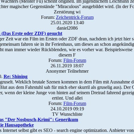
 Wächters (Meister Fu) scheint originell. Im jugendlichem Leichtsinn ze
hter magischer Gegenstände "Miraculous" ausgebildet wird. (In der F
Zerstörung wi
Forum:
Zeichentrick-Forum
25.01.2020 13:40
daniel2086
 (Das Erste oder ZDF) gesucht
anger Zeit war ein Film im Ersten oder ZDF dran, nachdem ich jetzt hie
emeinsam fahren sie in ihr Ferienhaus, um dieses an schon angekündigt
eht man immer wieder Rückblenden, wie es vorher war. Beispielsweise k
diesem F
Forum:
Film-Forum
26.11.2019 18:07
Anonymer Teilnehmer
0.
Re: Shining
egruselt. Wirklich brutale Szenen kommen in dem Film mit Ausnahme d
Blut aus dem Fahrstuhl sah für mich eher skurril als gruselig aus). Der 
er, wenn der kleine Junge von hinten auf seinem Dreirad fahrend gezei
ertönt. Und allei
Forum:
Film-Forum
24.10.2019 09:19
TV Wunschliste
ias "Der Nosbusch-Krimi": Generikum
die Hausapotheke
 Internet selbst gibt es SEO - search engine optimization. Anbieter von