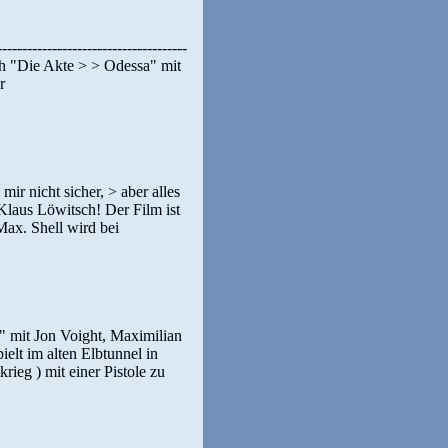
-----------------------------------
nach "Die Akte > > Odessa" mit
r
h mir nicht sicher, > aber alles
Klaus Löwitsch! Der Film ist
Max. Shell wird bei
a" mit Jon Voight, Maximilian
elt im alten Elbtunnel in
ieg ) mit einer Pistole zu