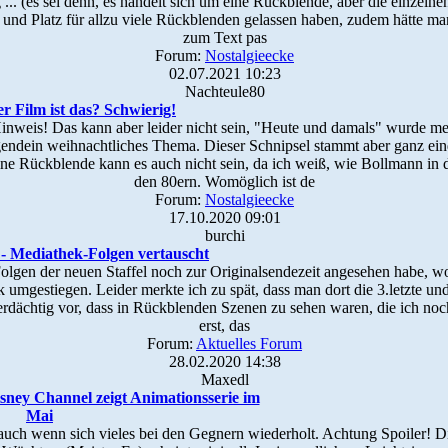
. (es sei denn, es handelt sich um eine Rückblende, aber die einzelne
und Platz für allzu viele Rückblenden gelassen haben, zudem hätte man
zum Text pas
Forum:
Nostalgieecke
02.07.2021 10:23
Nachteule80
r Film ist das? Schwierig!
inweis! Das kann aber leider nicht sein, "Heute und damals" wurde me
gendein weihnachtliches Thema. Dieser Schnipsel stammt aber ganz eind
 Eine Rückblende kann es auch nicht sein, da ich weiß, wie Bollmann in
den 80ern. Womöglich ist de
Forum:
Nostalgieecke
17.10.2020 09:01
burchi
 - Mediathek-Folgen vertauscht
olgen der neuen Staffel noch zur Originalsendezeit angesehen habe, wol
umgestiegen. Leider merkte ich zu spät, dass man dort die 3.letzte und 
rdächtig vor, dass in Rückblenden Szenen zu sehen waren, die ich noc
erst, das
Forum:
Aktuelles Forum
28.02.2020 14:38
Maxedl
sney Channel zeigt Animationsserie im
Mai
e, auch wenn sich vieles bei den Gegnern wiederholt. Achtung Spoiler!