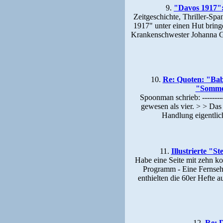
9.
"Davos 1917": 
Zeitgeschichte, Thriller-Spa
1917" unter einen Hut bring
Krankenschwester Johanna Ga
10.
Re: Quoten: "Babyl
"Sommer
Spoonman schrieb: ----------
gewesen als vier. > > Das
Handlung eigentlic
11.
Illustrierte "
Habe eine Seite mit zehn k
Programm - Eine Fernsehr
enthielten die 60er Hefte
12.
Re: D