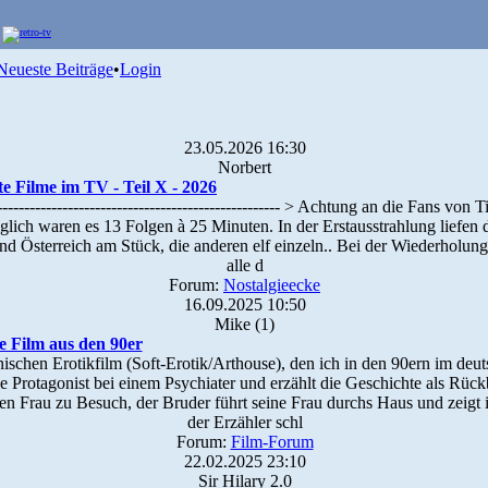
Neueste Beiträge
•
Login
23.05.2026 16:30
Norbert
lte Filme im TV - Teil X - 2026
-------------------------------------------------- > Achtung an die Fans vo
lich waren es 13 Folgen à 25 Minuten. In der Erstausstrahlung liefen di
nd Österreich am Stück, die anderen elf einzeln.. Bei der Wiederholu
alle d
Forum:
Nostalgieecke
16.09.2025 10:50
Mike (1)
e Film aus den 90er
ienischen Erotikfilm (Soft-Erotik/Arthouse), den ich in den 90ern im d
e Protagonist bei einem Psychiater und erzählt die Geschichte als Rüc
n Frau zu Besuch, der Bruder führt seine Frau durchs Haus und zeigt 
der Erzähler schl
Forum:
Film-Forum
22.02.2025 23:10
Sir Hilary 2.0