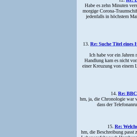
Habe es zehn Minuten versu
morgige Corona-Traumschiff
jedenfalls in höchstem M
13.
Re: Suche Titel eines 
Ich habe vor ein Jahren
Handlung kam es nicht vor.
einer Kreuzung von einem LKW
14.
Re: BBC 
hm, ja, die Chronologie war v
dass der Telefonanr
15.
Re: Welche
hm, die Beschreibung passt z