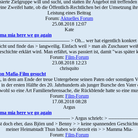
sierte Zielgruppe will und sucht, und statten ihr Angebot mit treffend
eine Zweifel hatte, ob die Öffentlich-Rechtlichen bei der Umsetzung ih
Leistung eines Beitrag
Forum:
Aktuelles Forum
25.08.2018 12:07
Kate
a mia here we go again
-------------------------------------------- > Oh... wer hat eigentlich konkr
icht und finde das > langweilig. Einfach weil > man als Zuschauer wei
eschichte erklärt wird. Man erfährt, was passiert ist, damit "was spät
Forum:
Film-Forum
23.08.2018 12:23
chrisquito
von Mafia-Film gesucht
m, in dem am Ende der treue Untergebene seinen Paten oder sonstigen Vor
 in der ersten Hälfte des 20. Jahrhunderts als junger Bursche den Vater
r wohl so eine Art Familienehrensache, die Rückblende hatte so eine m
Forum:
Film-Forum
17.08.2018 08:28
Argus
a mia here we go again
------------------------------------------- > Argus schrieb: > ---------------------
st doch eher, dass Björn und > Benny > > keine spannenden Geschichte
meiner Heimatstadt Thun haben wir derzeit ein > > Mamma Mia-
Forum:
Film-Forum