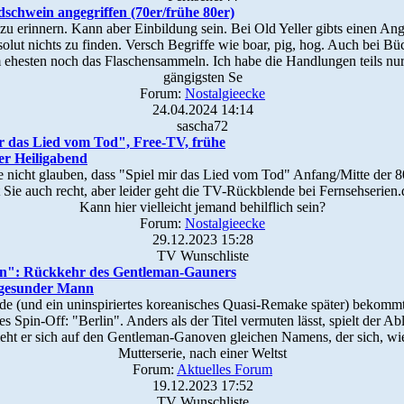
schwein angegriffen (70er/frühe 80er)
u erinnern. Kann aber Einbildung sein. Bei Old Yeller gibts einen Ang
solut nichts zu finden. Versch Begriffe wie boar, pig, hog. Auch bei Bü
 ehesten noch das Flaschensammeln. Ich habe die Handlungen teils nur 
gängigsten Se
Forum:
Nostalgieecke
24.04.2024 14:14
sascha72
r das Lied vom Tod", Free-TV, frühe
er Heiligabend
 nicht glauben, dass "Spiel mir das Lied vom Tod" Anfang/Mitte der 8
t Sie auch recht, aber leider geht die TV-Rückblende bei Fernsehserien.d
Kann hier vielleicht jemand behilflich sein?
Forum:
Nostalgieecke
29.12.2023 15:28
TV Wunschliste
lin": Rückkehr des Gentleman-Gauners
 gesunder Mann
e (und ein uninspiriertes koreanisches Quasi-Remake später) bekommt 
s Spin-Off: "Berlin". Anders als der Titel vermuten lässt, spielt der Ab
ieht er sich auf den Gentleman-Ganoven gleichen Namens, der sich, wie
Mutterserie, nach einer Weltst
Forum:
Aktuelles Forum
19.12.2023 17:52
TV Wunschliste