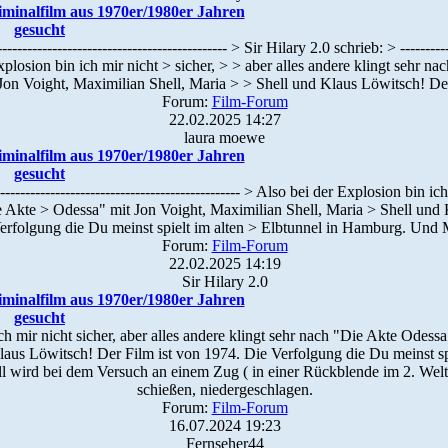
iminalfilm aus 1970er/1980er Jahren
gesucht
------------------------------------------ > Sir Hilary 2.0 schrieb: > ------------
Explosion bin ich mir nicht > sicher, > > aber alles andere klingt sehr 
Jon Voight, Maximilian Shell, Maria > > Shell und Klaus Löwitsch! De
Forum:
Film-Forum
22.02.2025 14:27
laura moewe
iminalfilm aus 1970er/1980er Jahren
gesucht
------------------------------------------------ > Also bei der Explosion bin ic
e Akte > Odessa" mit Jon Voight, Maximilian Shell, Maria > Shell und 
erfolgung die Du meinst spielt im alten > Elbtunnel in Hamburg. Und 
Forum:
Film-Forum
22.02.2025 14:19
Sir Hilary 2.0
iminalfilm aus 1970er/1980er Jahren
gesucht
ch mir nicht sicher, aber alles andere klingt sehr nach "Die Akte Odess
laus Löwitsch! Der Film ist von 1974. Die Verfolgung die Du meinst spi
wird bei dem Versuch an einem Zug ( in einer Rückblende im 2. Weltkr
schießen, niedergeschlagen.
Forum:
Film-Forum
16.07.2024 19:23
Fernseher44