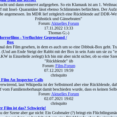
cht und dann entnervt aufgegeben. So ein Klamauk ist am 1. Weihnacht
 mit Insel- Quarantäne lässt ebenso Schlimmstes befürchten. Der Auf
aße angemessen. Im MDR lief zeitgleich eine Rückblende auf DDR-W
Frühstück und Gänsebraten"
Forum:
Aktuelles Forum
17.11.2022 13:33
Thomas G;-)
Horrorfilms - Verfluchter Gegenstand /
Box
 mal den Film gesehen, in dem es auch um so eine Dibbuk-Box geht. Tr
 (Und am Ende Steigt der Rabbi mit der Box in sein Auto um sie zu "
 in Einzelteile zerlegt) Ich bin mir aber nicht sicher, ob so eine Sze
"Rückblende" üb
Forum:
Film-Forum
07.12.2021 19:59
chrisquito
Film An Inspector Calls
erwirrend, laut Wikipedia ist der Selbstmord aber eine Rückblende, da
uf vom Familienoberhaupt damit beschieden wurde, dass es keinen Sel
Forum:
Aktuelles Forum
02.07.2021 19:02
chrisquito
r Film ist das? Schwierig!
u der Szene aber gar nicht: Ein Grabmaler (?) bringt ein Flüchtlings