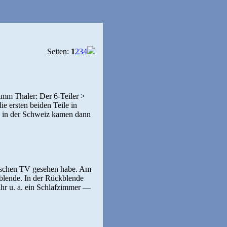
Seiten:
1
2
3
4
n Timm Thaler: Der 6-Teiler >
e ersten beiden Teile in
ng in der Schweiz kamen dann
eutschen TV gesehen habe. Am
kblende. In der Rückblende
ihr u. a. ein Schlafzimmer —