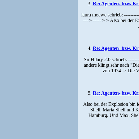
3.
Re: Agenten- bzw. Kr
laura moewe schrieb: -------------
--- > ----- > > Also bei der 
4.
Re: Agenten- bzw. Kr
Sir Hilary 2.0 schrieb: -------
andere klingt sehr nach "Di
von 1974. > Die V
5.
Re: Agenten- bzw. Kr
Also bei der Explosion bin i
Shell, Maria Shell und K
Hamburg. Und Max. Shell 