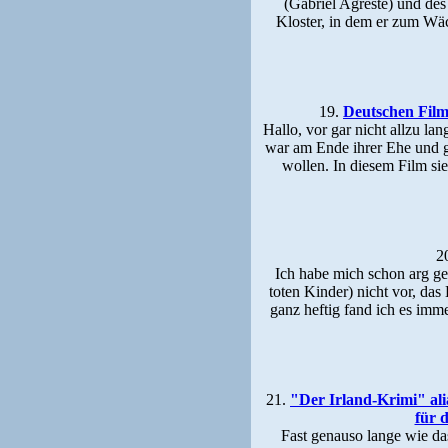
(Gabriel Agreste) und des
Kloster, in dem er zum Wäc
19.
Deutschen Film
Hallo, vor gar nicht allzu l
war am Ende ihrer Ehe und g
wollen. In diesem Film si
2
Ich habe mich schon arg g
toten Kinder) nicht vor, das 
ganz heftig fand ich es imm
21.
"Der Irland-Krimi" al
für 
Fast genauso lange wie das