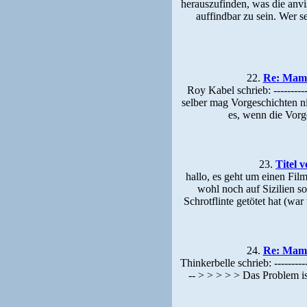
herauszufinden, was die anvi
auffindbar zu sein. Wer s
22.
Re: Mamm
Roy Kabel schrieb: -----------
selber mag Vorgeschichten n
es, wenn die Vorg
23.
Titel 
hallo, es geht um einen Fil
wohl noch auf Sizilien so
Schrotflinte getötet hat (wa
24.
Re: Mamm
Thinkerbelle schrieb: ------------
-- > > > > > Das Problem i