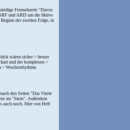
hsteilige Fernsehserie "Davos
n SRF und ARD um die fiktive
Beginn der zweiten Folge, in
m Stück wären sicher > besser
achart und der komplexen >
 im > Wochenrhythmu
 nach den Seiten "Das Vierte
ahre im "Stern". Außerdem
's auch noch. Hier von Heft