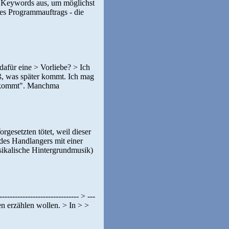
en Keywords aus, um möglichst
res Programmauftrags - die
et dafür eine > Vorliebe? > Ich
ß, was später kommt. Ich mag
er kommt". Manchma
gesetzten tötet, weil dieser
 des Handlangers mit einer
usikalische Hintergrundmusik)
----------------------------- > ---
n erzählen wollen. > In > >