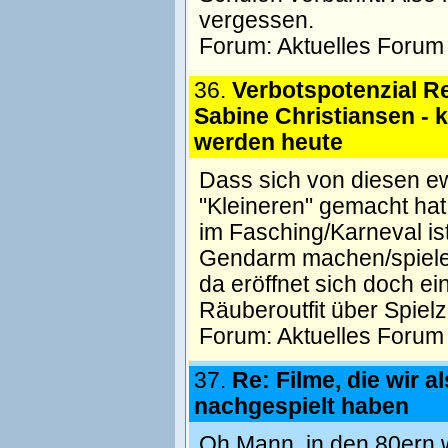
vergessen.
Forum:
Aktuelles Forum
36.
Verbotspotenzial Re
Sabine Christiansen - k
werden heute
Dass sich von diesen e
"Kleineren" gemacht hat
im Fasching/Karneval is
Gendarm machen/spielen
da eröffnet sich doch e
Räuberoutfit über Spiel
Forum:
Aktuelles Forum
37.
Re: Filme, die wir a
nachgespielt haben
Oh Mann, in den 80ern w