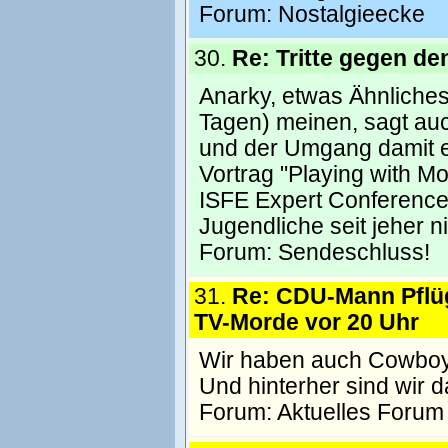
Forum:
Nostalgieecke
30.
Re: Tritte gegen d
Anarky, etwas Ähnliches
Tagen) meinen, sagt au
und der Umgang damit e
Vortrag "Playing with Mo
ISFE Expert Conference
Jugendliche seit jeher n
Forum:
Sendeschluss!
31.
Re: CDU-Mann Pflüg
TV-Morde vor 20 Uhr
Wir haben auch Cowboy 
Und hinterher sind wir d
Forum:
Aktuelles Forum