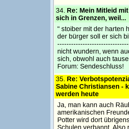
34.
Re: Mein Mitleid mi
sich in Grenzen, weil...
" stoiber mit der harten
der bürger soll er sich bitt
----------------------------
nicht wundern, wenn auc
sich, obwohl auch tause
Forum:
Sendeschluss!
35.
Re: Verbotspotenzia
Sabine Christiansen - k
werden heute
Ja, man kann auch Räub
amerikanischen Freunde 
Potter wird dort übrige
Schulen verbannt. Also r