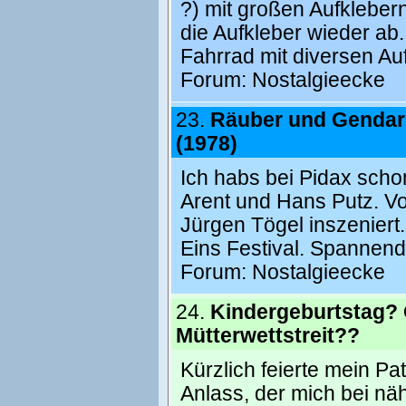
?) mit großen Aufkleber
die Aufkleber wieder ab
Fahrrad mit diversen Auf
Forum:
Nostalgieecke
23.
Räuber und Gendarm
(1978)
Ich habs bei Pidax scho
Arent und Hans Putz. 
Jürgen Tögel inszeniert.
Eins Festival. Spannend
Forum:
Nostalgieecke
24.
Kindergeburtstag? 
Mütterwettstreit??
Kürzlich feierte mein Pa
Anlass, der mich bei nä