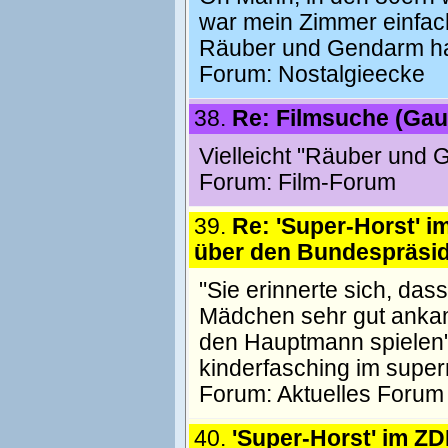
war mein Zimmer einfac
Räuber und Gendarm habe
Forum:
Nostalgieecke
38.
Re: Filmsuche (Gau
Vielleicht "Räuber und 
Forum:
Film-Forum
39.
Re: 'Super-Horst' i
über den Bundespräsi
"Sie erinnerte sich, dass
Mädchen sehr gut anka
den Hauptmann spielen" 
kinderfasching im supe
Forum:
Aktuelles Forum
40.
'Super-Horst' im ZD