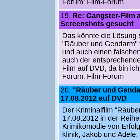
Forum:
Film-Forum
19.
Re: Gangster-Film 
Screenshots gesucht
Das könnte die Lösung s
"Räuber und Gendarm" v
und auch einen falsche
auch der entsprechende 
Film auf DVD, da bin ic
Forum:
Film-Forum
20.
"Räuber und Gend
17.08.2012 auf DVD
Der Kriminalfilm "Räube
17.08.2012 in der Reihe 
Krimikomödie von Erfol
klinik, Jakob und Adele,