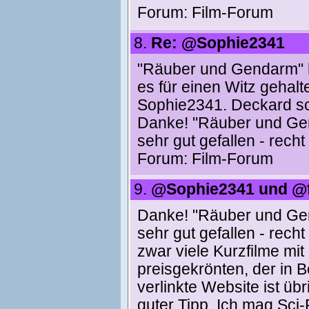
Forum:
Film-Forum
8.
Re: @Sophie2341
"Räuber und Gendarm" ha
es für einen Witz gehal
Sophie2341. Deckard schrieb
Danke! "Räuber und Gen
sehr gut gefallen - recht
Forum:
Film-Forum
9.
@Sophie2341 und @
Danke! "Räuber und Gen
sehr gut gefallen - recht
zwar viele Kurzfilme mi
preisgekrönten, der in Be
verlinkte Website ist üb
guter Tipp. Ich mag Sci-