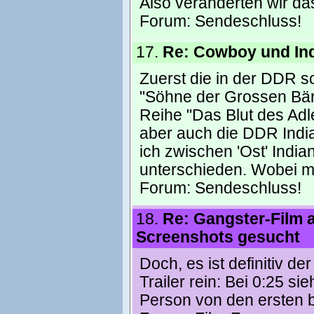
Also veränderten wir da
Forum:
Sendeschluss!
17.
Re: Cowboy und In
Zuerst die in der DDR 
"Söhne der Grossen Bäri
Reihe "Das Blut des Adl
aber auch die DDR India
ich zwischen 'Ost' Indian
unterschieden. Wobei m
Forum:
Sendeschluss!
18.
Re: Gangster-Film 
Screenshots gesucht
Doch, es ist definitiv 
Trailer rein: Bei 0:25 s
Person von den ersten b