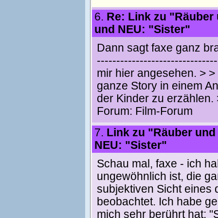
6.
Re: Link zu "Räube
und NEU: "Sister"
Dann sagt faxe ganz bra
----------------------------
mir hier angesehen. > > >
ganze Story in einem Ani
der Kinder zu erzählen. 
Forum:
Film-Forum
7.
Link zu "Räuber un
NEU: "Sister"
Schau mal, faxe - ich hab
ungewöhnlich ist, die g
subjektiven Sicht eines d
beobachtet. Ich habe ge
mich sehr berührt hat: "S