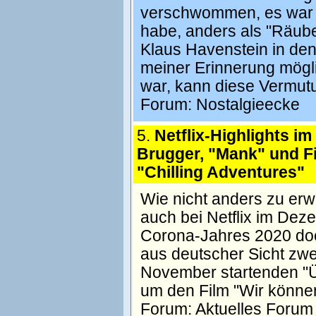
verschwommen, es war a
habe, anders als "Räube
Klaus Havenstein in den
meiner Erinnerung mögli
war, kann diese Vermut
Forum:
Nostalgieecke
5.
Netflix-Highlights i
Brugger, "Mank" und F
"Chilling Adventures"
Wie nicht anders zu er
auch bei Netflix im D
Corona-Jahres 2020 doch
aus deutscher Sicht zwei
November startenden "Ü
um den Film "Wir können
Forum:
Aktuelles Forum