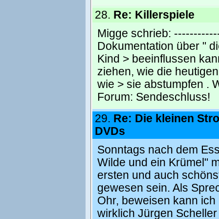
28.
Re: Killerspiele
Migge schrieb: ------------
Dokumentation über " di
Kind > beeinflussen ka
ziehen, wie die heutigen
wie > sie abstumpfen . W
Forum:
Sendeschluss!
29.
Re: Die kleinen Str
DVDs
Sonntags nach dem Essen
Wilde und ein Krümel" m
ersten und auch schöns
gewesen sein. Als Sprec
Ohr, beweisen kann ich 
wirklich Jürgen Schelle