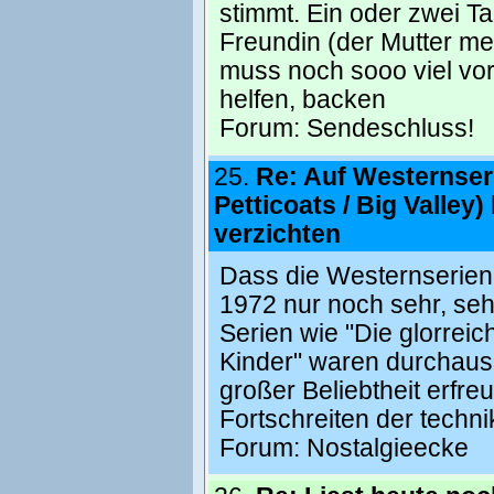
stimmt. Ein oder zwei Ta
Freundin (der Mutter mei
muss noch sooo viel vorbe
helfen, backen
Forum:
Sendeschluss!
25.
Re: Auf Westernser
Petticoats / Big Valley
verzichten
Dass die Westernserien 
1972 nur noch sehr, seh
Serien wie "Die glorreic
Kinder" waren durchaus 
großer Beliebtheit erfre
Fortschreiten der techn
Forum:
Nostalgieecke