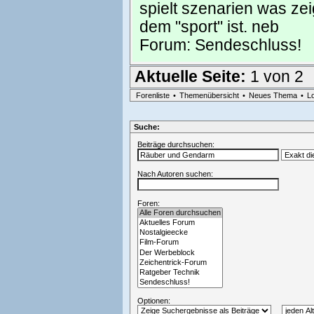
spielt szenarien was zei
dem "sport" ist. neb
Forum:
Sendeschluss!
Aktuelle Seite:
1 von 2
Forenliste
•
Themenübersicht
•
Neues Thema
•
L
Suche:
Beiträge durchsuchen:
Nach Autoren suchen:
Foren:
Optionen: