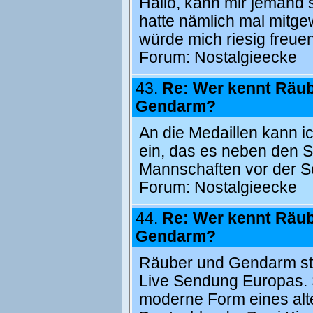
Hallo, kann mir jemand 
hatte nämlich mal mitge
würde mich riesig freue
Forum:
Nostalgieecke
43.
Re: Wer kennt Räu
Gendarm?
An die Medaillen kann ic
ein, das es neben den S
Mannschaften vor der Se
Forum:
Nostalgieecke
44.
Re: Wer kennt Räu
Gendarm?
Räuber und Gendarm sta
Live Sendung Europas. Si
moderne Form eines alte