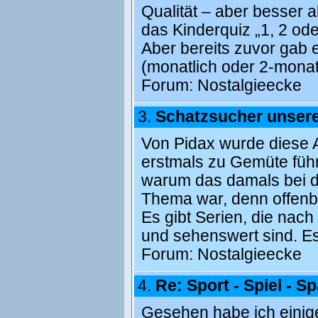
Qualität – aber besser 
das Kinderquiz „1, 2 ode
Aber bereits zuvor gab 
(monatlich oder 2-monat
Forum:
Nostalgieecke
3.
Schatzsucher unsere
Von Pidax wurde diese A
erstmals zu Gemüte führ
warum das damals bei de
Thema war, denn offenb
Es gibt Serien, die na
und sehenswert sind. Es
Forum:
Nostalgieecke
4.
Re: Sport - Spiel - 
Gesehen habe ich einige