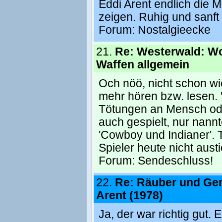
Eddi Arent endlich die M
zeigen. Ruhig und sanft
Forum:
Nostalgieecke
21.
Re: Westerwald: Wo
Waffen allgemein
Och nöö, nicht schon wie
mehr hören bzw. lesen. 
Tötungen an Mensch oder
auch gespielt, nur nann
'Cowboy und Indianer'. 
Spieler heute nicht aust
Forum:
Sendeschluss!
22.
Re: Räuber und Ge
Arent (1978)
Ja, der war richtig gut.