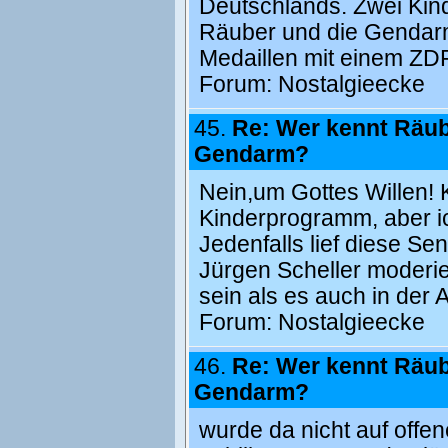
Deutschlands. Zwei Kin
Räuber und die Gendar
Medaillen mit einem ZD
Forum:
Nostalgieecke
45.
Re: Wer kennt Räu
Gendarm?
Nein,um Gottes Willen! 
Kinderprogramm, aber ic
Jedenfalls lief diese 
Jürgen Scheller moderi
sein als es auch in der
Forum:
Nostalgieecke
46.
Re: Wer kennt Räu
Gendarm?
wurde da nicht auf off