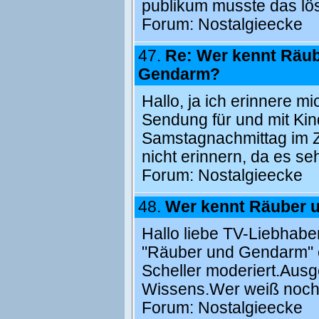
publikum musste das lö
Forum:
Nostalgieecke
47.
Re: Wer kennt Räu
Gendarm?
Hallo, ja ich erinnere 
Sendung für und mit Kin
Samstagnachmittag im ZD
nicht erinnern, da es se
Forum:
Nostalgieecke
48.
Wer kennt Räuber 
Hallo liebe TV-Liebhabe
"Räuber und Gendarm" e
Scheller moderiert.Aus
Wissens.Wer weiß noch
Forum:
Nostalgieecke