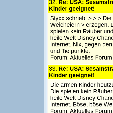
32.
Re: USA: Sesamstra
Kinder geeignet!
Styxx schrieb: > > > D
Weicheiern > erzogen. D
spielen kein Räuber u
heile Welt Disney Chan
Internet. Nix, gegen d
und Tiefpunkte.
Forum:
Aktuelles Forum
33.
Re: USA: Sesamstra
Kinder geeignet!
Die armen Kinder heutz
Die spielen kein Räub
heile Welt Disney Chan
Internet. Böse, böse Wel
Forum:
Aktuelles Forum