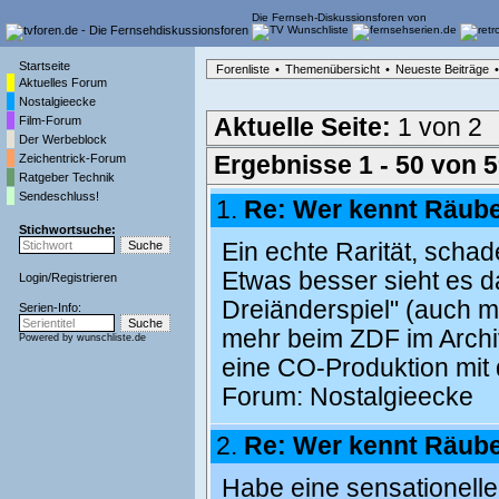
Die Fernseh-Diskussionsforen von
Startseite
Forenliste
•
Themenübersicht
•
Neueste Beiträge
•
Aktuelles Forum
Nostalgieecke
Film-Forum
Aktuelle Seite:
1 von 2
Der Werbeblock
Zeichentrick-Forum
Ergebnisse 1 - 50 von 
Ratgeber Technik
Sendeschluss!
1.
Re: Wer kennt Räub
Stichwortsuche:
Ein echte Rarität, scha
Etwas besser sieht es 
Login
/
Registrieren
Dreiänderspiel" (auch mi
Serien-Info:
mehr beim ZDF im Archiv
Powered by
wunschliste.de
eine CO-Produktion mit
Forum:
Nostalgieecke
2.
Re: Wer kennt Räub
Habe eine sensationelle 