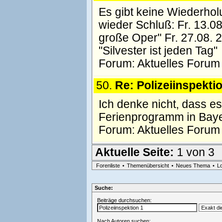
Es gibt keine Wiederhol
wieder Schluß: Fr. 13.0
große Oper" Fr. 27.08. 
"Silvester ist jeden Tag"
Forum:
Aktuelles Forum
50.
Re: Polizeiinspekti
Ich denke nicht, dass es
Ferienprogramm in Bayer
Forum:
Aktuelles Forum
Aktuelle Seite:
1 von 3
Forenliste
•
Themenübersicht
•
Neues Thema
•
L
Suche:
Beiträge durchsuchen:
Nach Autoren suchen: