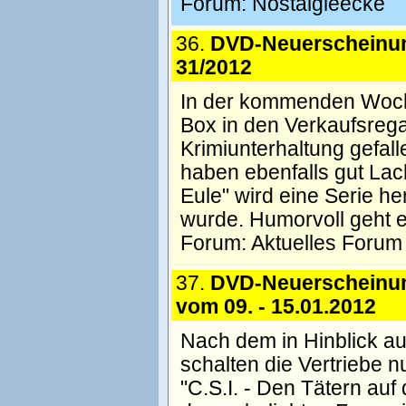
Forum:
Nostalgieecke
36.
DVD-Neuerscheinu
31/2012
In der kommenden Woche 
Box in den Verkaufsrega
Krimiunterhaltung gefal
haben ebenfalls gut Lac
Eule" wird eine Serie he
wurde. Humorvoll geht e
Forum:
Aktuelles Forum
37.
DVD-Neuerscheinu
vom 09. - 15.01.2012
Nach dem in Hinblick a
schalten die Vertriebe 
"C.S.I. - Den Tätern auf