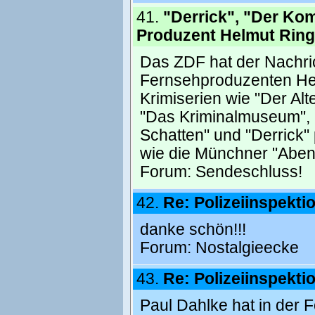
41.
"Derrick", "Der Ko
Produzent Helmut Ringe
Das ZDF hat der Nachri
Fernsehproduzenten Hel
Krimiserien wie "Der Alt
"Das Kriminalmuseum", 
Schatten" und "Derrick" 
wie die Münchner "Abend
Forum:
Sendeschluss!
42.
Re: Polizeiinspekti
danke schön!!!
Forum:
Nostalgieecke
43.
Re: Polizeiinspekti
Paul Dahlke hat in der F