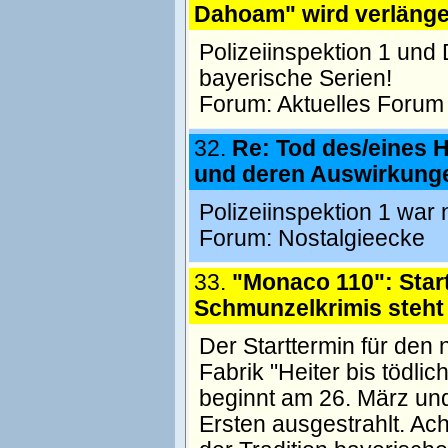
Dahoam" wird verlänge
Polizeiinspektion 1 und 
bayerische Serien!
Forum:
Aktuelles Forum
32.
Re: Tod des/eines H
und deren Auswirkung
Polizeiinspektion 1 wa
Forum:
Nostalgieecke
33.
"Monaco 110": Star
Schmunzelkrimis steht 
Der Starttermin für den
Fabrik "Heiter bis tödlic
beginnt am 26. März und
Ersten ausgestrahlt. Ac