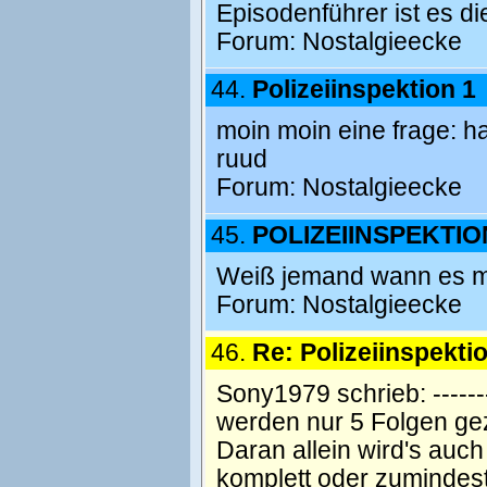
Episodenführer ist es di
Forum:
Nostalgieecke
44.
Polizeiinspektion 1
moin moin eine frage: ha
ruud
Forum:
Nostalgieecke
45.
POLIZEIINSPEKTION 
Weiß jemand wann es m
Forum:
Nostalgieecke
46.
Re: Polizeiinspekti
Sony1979 schrieb: ----------
werden nur 5 Folgen gez
Daran allein wird's auch
komplett oder zumindest