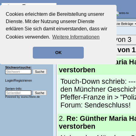
Die Fernseh-Diskussionsforen von
Cookies erleichtern die Bereitstellung unserer
Dienste. Mit der Nutzung unserer Dienste
Startseite
Forenliste
•
Themenübersicht
•
Neueste Beiträge
•
Aktuelles Forum
erklären Sie sich damit einverstanden, dass wir
Nostalgieecke
Cookies verwenden.
Weitere Informationen
Film-Forum
Aktuelle Seite:
1 von 3
Der Werbeblock
Zeichentrick-Forum
Ergebnisse 1 - 50 von 
OK
Ratgeber Technik
Sendeschluss!
1.
Re: Günther Maria Ha
Stichwortsuche:
verstorben
Touch-Down schrieb: -------
Login
/
Registrieren
den Münchner Geschicht
Serien-Info:
Pfeffer-Franze in > "Pol
Powered by
wunschliste.de
Forum:
Sendeschluss!
2.
Re: Günther Maria Ha
verstorben