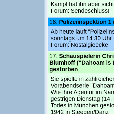
Kampf hat ihn aber sichtb
Forum:
Sendeschluss!
16.
Polizeiinspektion 1
Ab heute läuft "Polizei
sonntags um 14:30 Uhr 
Forum:
Nostalgieecke
17.
Schauspielerin Chri
Blumhoff ("Dahoam is
gestorben
Sie spielte in zahlreich
Vorabendserie "Dahoam 
Wie ihre Agentur im Name
gestrigen Dienstag (14.
Todes in München gesto
1942 in Steegen/Danz