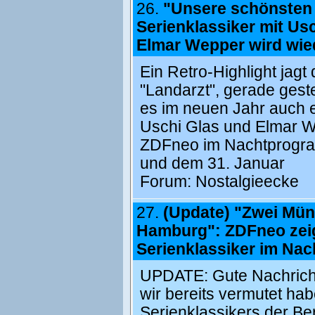
26.
"Unsere schönsten 
Serienklassiker mit Us
Elmar Wepper wird wie
Ein Retro-Highlight jag
"Landarzt", gerade geste
es im neuen Jahr auch 
Uschi Glas und Elmar We
ZDFneo im Nachtprogram
und dem 31. Januar
Forum:
Nostalgieecke
27.
(Update) "Zwei Mün
Hamburg": ZDFneo zei
Serienklassiker im Na
UPDATE: Gute Nachricht
wir bereits vermutet hab
Serienklassikers der Ber