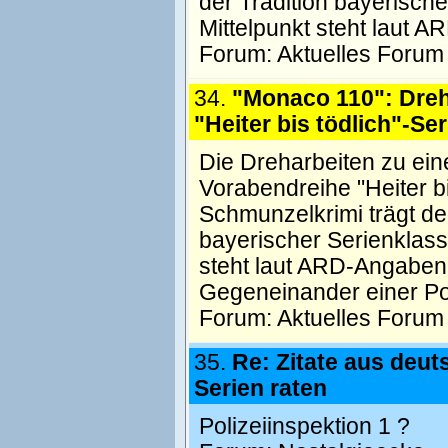
der Tradition bayerische
Mittelpunkt steht laut A
Forum:
Aktuelles Forum
34.
"Monaco 110": Dreh
"Heiter bis tödlich"-Ser
Die Dreharbeiten zu ein
Vorabendreihe "Heiter b
Schmunzelkrimi trägt de
bayerischer Serienklassi
steht laut ARD-Angaben
Gegeneinander einer P
Forum:
Aktuelles Forum
35.
Re: Zitate aus deu
Serien raten
Polizeiinspektion 1 ?