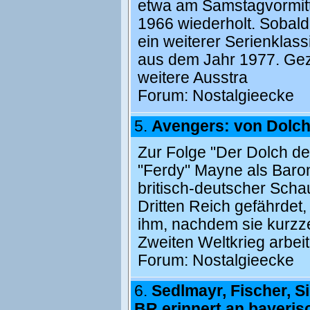
etwa am Samstagvormitt
1966 wiederholt. Sobald 
ein weiterer Serienklass
aus dem Jahr 1977. Geze
weitere Ausstra
Forum:
Nostalgieecke
5.
Avengers: von Dolch
Zur Folge "Der Dolch de
"Ferdy" Mayne als Baro
britisch-deutscher Scha
Dritten Reich gefährdet,
ihm, nachdem sie kurzz
Zweiten Weltkrieg arbei
Forum:
Nostalgieecke
6.
Sedlmayr, Fischer, S
BR erinnert an bayeris