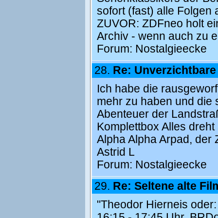
sofort (fast) alle Folge
ZUVOR: ZDFneo holt ein
Archiv - wenn auch zu ei
Forum:
Nostalgieecke
28.
Re: Unverzichtbar
Ich habe die rausgeworf
mehr zu haben und die si
Abenteuer der Landstraße
Komplettbox Alles dreht
Alpha Alpha Arpad, der 
Astrid L
Forum:
Nostalgieecke
29.
Re: Seltene alte Film
"Theodor Hierneis oder:
16:15 - 17:45 Uhr, BRDo