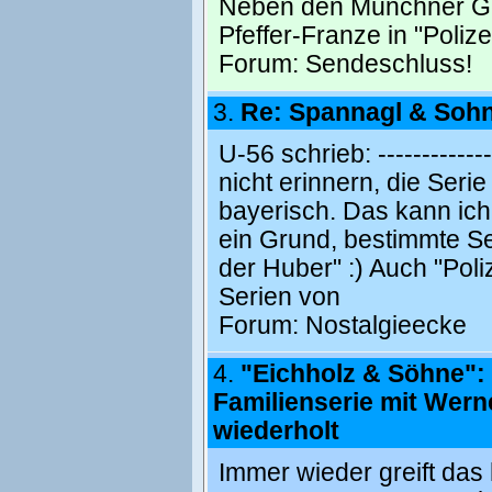
Neben den Münchner Ges
Pfeffer-Franze in "Polize
Forum:
Sendeschluss!
3.
Re: Spannagl & Soh
U-56 schrieb: --------------
nicht erinnern, die Seri
bayerisch. Das kann ic
ein Grund, bestimmte Ser
der Huber" :) Auch "Poli
Serien von
Forum:
Nostalgieecke
4.
"Eichholz & Söhne":
Familienserie mit Wern
wiederholt
Immer wieder greift das h