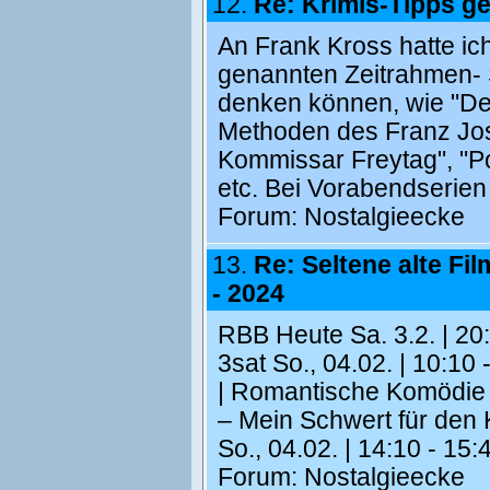
12.
Re: Krimis-Tipps g
An Frank Kross hatte ic
genannten Zeitrahmen- 
denken können, wie "De
Methoden des Franz Jose
Kommissar Freytag", "Po
etc. Bei Vorabendserien 
Forum:
Nostalgieecke
13.
Re: Seltene alte Film
- 2024
RBB Heute Sa. 3.2. | 20
3sat So., 04.02. | 10:1
| Romantische Komödie M
– Mein Schwert für den
So., 04.02. | 14:10 - 15
Forum:
Nostalgieecke