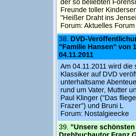
der so beliebten Forensi
Freunde toller Kinderser
"Heißer Draht ins Jense
Forum:
Aktuelles Forum
38.
DVD-Veröffentlichu
"Familie Hansen" von 
04.11.2011
Am 04.11.2011 wird die 
Klassiker auf DVD veröff
unterhaltsame Abenteuer,
rund um Vater, Mutter u
Paul Klinger ("Das flie
Frazer") und Bruni L
Forum:
Nostalgieecke
39.
"Unsere schönsten 
Drehbuchautor Franz Ge