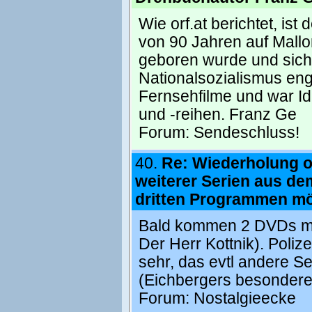
Wie orf.at berichtet, is
von 90 Jahren auf Mallo
geboren wurde und sich
Nationalsozialismus eng
Fernsehfilme und war Id
und -reihen. Franz Ge
Forum:
Sendeschluss!
40.
Re: Wiederholung 
weiterer Serien aus d
dritten Programmen mö
Bald kommen 2 DVDs mi
Der Herr Kottnik). Polizei
sehr, das evtl andere S
(Eichbergers besondere 
Forum:
Nostalgieecke