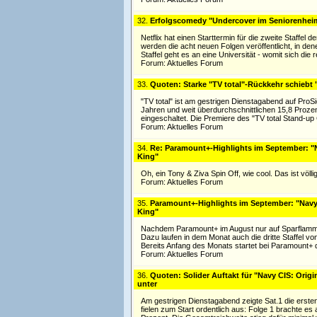
32.
Erfolgscomedy "Undercover im Seniorenheim" 
Netflix hat einen Starttermin für die zweite Staf
werden die acht neuen Folgen veröffentlicht, in dene
Staffel geht es an eine Universität - womit sich die 
Forum:
Aktuelles Forum
33.
Quoten: Starke "TV total"-Rückkehr schiebt
"TV total" ist am gestrigen Dienstagabend auf Pr
Jahren und weit überdurchschnittlichen 15,8 Prozen
eingeschaltet. Die Premiere des "TV total Stand-up
Forum:
Aktuelles Forum
34.
Re: Paramount+-Highlights im September: "N
King"
Oh, ein Tony & Ziva Spin Off, wie cool. Das ist völl
Forum:
Aktuelles Forum
35.
Paramount+-Highlights im September: "Navy 
King"
Nachdem Paramount+ im August nur auf Sparflamme g
Dazu laufen in dem Monat auch die dritte Staffel v
Bereits Anfang des Monats startet bei Paramount+ 
Forum:
Aktuelles Forum
36.
Quoten: Solider Auftakt für "Navy CIS: Origi
unter
Am gestrigen Dienstagabend zeigte Sat.1 die erste
fielen zum Start ordentlich aus: Folge 1 brachte es 