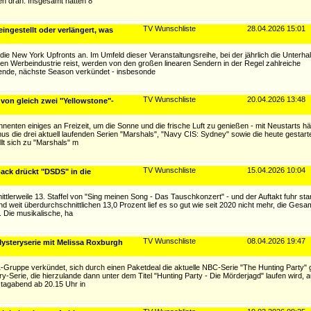
ten dran. Insgesamt hatten 8
TV Wunschliste
28.04.2026 15:01
ingestellt oder verlängert, was
h die New York Upfronts an. Im Umfeld dieser Veranstaltungsreihe, bei der jährlich die Unterha
en Werbeindustrie reist, werden von den großen linearen Sendern in der Regel zahlreiche
ende, nächste Season verkündet - insbesonde
TV Wunschliste
20.04.2026 13:48
von gleich zwei "Yellowstone"-
ten einiges an Freizeit, um die Sonne und die frische Luft zu genießen - mit Neustarts hä
 die drei aktuell laufenden Serien "Marshals", "Navy CIS: Sydney" sowie die heute gestartet
llt sich zu "Marshals" m
TV Wunschliste
15.04.2026 10:04
ck drückt "DSDS" in die
ttlerweile 13. Staffel von "Sing meinen Song - Das Tauschkonzert" - und der Auftakt fuhr sta
weit überdurchschnittlichen 13,0 Prozent lief es so gut wie seit 2020 nicht mehr, die Gesa
. Die musikalische, ha
TV Wunschliste
08.04.2026 19:47
Mysteryserie mit Melissa Roxburgh
1-Gruppe verkündet, sich durch einen Paketdeal die aktuelle NBC-Serie "The Hunting Party" 
y-Serie, die hierzulande dann unter dem Titel "Hunting Party - Die Mörderjagd" laufen wird, 
stagabend ab 20.15 Uhr in