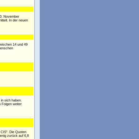
 20. November
ttelt. In der neuen
zwischen 14 und 49
 Menschen
in sich haben.
 Folgen weiter.
 CIS". Die Quoten
wenig zurück auf 6,8