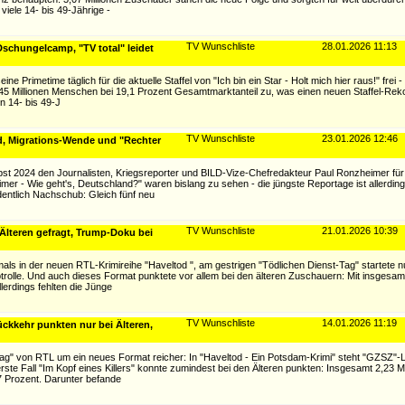
viele 14- bis 49-Jährige -
TV Wunschliste
28.01.2026 11:13
Dschungelcamp, "TV total" leidet
ne Primetime täglich für die aktuelle Staffel von "Ich bin ein Star - Holt mich hier raus!" frei 
5 Millionen Menschen bei 19,1 Prozent Gesamtmarktanteil zu, was einen neuen Staffel-Reko
en 14- bis 49-J
TV Wunschliste
23.01.2026 12:46
d, Migrations-Wende und "Rechter
bst 2024 den Journalisten, Kriegsreporter und BILD-Vize-Chefredakteur Paul Ronzheimer fü
mer - Wie geht's, Deutschland?" waren bislang zu sehen - die jüngste Reportage ist allerding
dentlich Nachschub: Gleich fünf neu
TV Wunschliste
21.01.2026 10:39
 Älteren gefragt, Trump-Doku bei
s in der neuen RTL-Krimireihe "Haveltod ", am gestrigen "Tödlichen Dienst-Tag" startete nu
ptrolle. Und auch dieses Format punktete vor allem bei den älteren Zuschauern: Mit insgesamt
lerdings fehlten die Jünge
TV Wunschliste
14.01.2026 11:19
ckkehr punkten nur bei Älteren,
-Tag" von RTL um ein neues Format reicher: In "Haveltod - Ein Potsdam-Krimi" steht "GZSZ"
erste Fall "Im Kopf eines Killers" konnte zumindest bei den Älteren punkten: Insgesamt 2,23 
,7 Prozent. Darunter befande