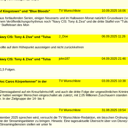
TV Wunschliste
10.09.2025 16:06
of Kingstown" und "Blue Bloods"
us fortlaufenden Serien, einigen Neustarts und im Halloween-Monat natürlich Gruselware (vo
m Veröffentlichungsrhythmus noch "Navy CIS: Tony & Ziva" und die dritte Staffel von "Tuls
r Staffelstart des Mon
J_Doe
06.09.2025 11:26
avy CIS: Tony & Ziva" und "Tulsa
 sollte auf dem Höhepunkt aussteigen und nicht zurückkehren
john187
04.09.2025 21:46
avy CIS: Tony & Ziva" und "Tulsa
 1,5 Folgen.
TV Wunschliste
03.09.2025 10:38
Doc Caros Körperkenner" in der
n Dienstagabend auf ein Kreuzfahrtschiff, und auch die dritte Folge der ungewöhnlichen Krimi
hatten weniger Menschen eingeschaltet als zuletzt, mit 2,05 Millionen Zuschauern standen
. In der Zielgruppe der 14- bis 4
TV Wunschliste
31.08.2025 19:54
eptember 2025 sprechen wird, versucht die TV Wunschliste-Redaktion, ein bisschen Ordnung
e der Streaminganbieter zu bringen. Hinweis: Eine tagesaktuelle Übersicht über von Disney+
reamingdiensten stellen wir unter fe