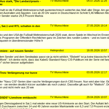
TV Wunschliste
04.07.2026 11:29
s stark, "Die Landarztpraxis -
au
t ist die Fußball-Weltmeisterschaft quotentechnisch weiterhin das Maß aller Dinge. Am ge
en Australien und Ägypten. Live ab 20 Uhr waren in Deutschland im Schnitt 5,46 Millionen M
 Sender starke 29,4 Prozent Markta
TV Wunschliste
27.05.2026 19:14
Sat.1 und RTL schalten in den
xiko und den USA die Fußball-Weltmeisterschaft 2026 statt, deren Spiele im Wechsel im Erst
as Programm der Öffentlich-Rechtlichen ganz im Zeichen des runden Leders - und es kann
tquoten in überdimensionaler Höhe fr
Helmprobst
18.05.2026 10:57
Premiere - auf neuem Sender
dem Sender und dem Sendeplatz passt sie ja nicht wirklich. "Elsbeth" ist ja keine klassische 
onk". Ich denke nicht, dass das Kabel1-Standard-Navy-CIS-Publikum mit der Serie viel fan
h" sicher besser aufgehoben
TV Wunschliste
03.05.2026 12:17
 Trotz Verlängerung nur kurze
der "Navy CIS"-Serien über rasche Verlängerungen durch CBS freuen. Nun wird aber klar: Ein
- sie werden deutlich kürzer ausfallen als noch zuletzt. Dasselbe gilt auch für "Matlock". Die
en und nicht mehr aus 20 wie
TV Wunschliste
29.04.2026 10:07
e "DSDS"-Liveshow enttäuscht
gen Dienstagabend in Sat.1 mal wieder eine neue US-Krimiserie an den Start. Der Auftakt lief
00 Zuschauern zwischen 14 und 49 Jahren wurden Marktanteile von 6,3 und 7,0 Prozent erziel