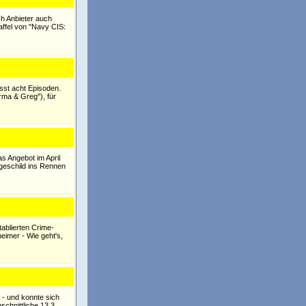
h Anbieter auch
affel von "Navy CIS:
asst acht Episoden.
ma & Greg"), für
as Angebot im April
geschild ins Rennen
ablierten Crime-
eimer - Wie geht's,
 - und konnte sich
chnittliche 13,3