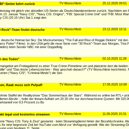
TV Wunschliste
25.12.2025 09:51
BI"-Serien kehrt zurück
ienstag mit gleich vier aktuellen US-Serien als Deutschlandpremieren zurück. Nachdem am 
am 13. Januar "Navy CIS", "Navy CIS: Origins", "FBI: Special Crime Unit" und "FBI: Most Wan
 CIS (20.15 Uhr) Sat.1 zeigt den
TV Wunschliste
19.12.2025 10:11
 Rock"-Team findet deutsche
deutsche Heimat bei Sky: Die Mockumentary "The Fall and Rise of Reggie Dinkins" mit den 
arry Potter"-Filme). In den USA geht die neue Serie vom "30 Rock"-Team aus Morgan, Tina 
elen) beim Sender NBC mit einer Doppelfolg
TV Wunschliste
02.10.2025 11:28
en des Todes"
mangebot am Freitagabend zu einer True-Crime-Primetime um und platzierte dort die beiden
fälle" und "Das letzte Lebenszeichen - Was geschah danach?" (TV Wunschliste berichtete)
rien ("Navy CIS", "Criminal Minds") die Sen
TV Wunschliste
17.09.2025 10:08
n, Raab muss sich Pufpaff
hnte Staffel der Realityshow "Das Sommerhaus der Stars". Während es online bei RTL+ prächt
ionen Abrufe -, holte der lineare Auftakt um 20.30 Uhr nur durchwachsene Quoten: Mit 320
arktanteil von 9,5 Prozent zu Bu
TV Wunschliste
11.09.2025 15:31
takt legal und kostenlos streamen
rie "Navy CIS: Tony & Ziva" gestartet - beim Streamingdienst hinter der Bezahlschranke. A
ür eine begrenzte Zeit bei YouTube zum Abruf zur Verfügung gestellt. Wie der Streaming-Dien
sung vom heutigen 11. Septe