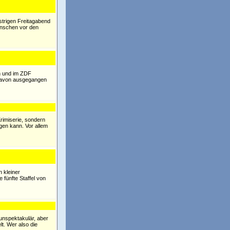
strigen Freitagabend
enschen vor den
en und im ZDF
 davon ausgegangen
Krimiserie, sondern
gen kann. Vor allem
 kleiner
 fünfte Staffel von
 unspektakulär, aber
t. Wer also die