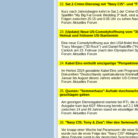
22.
Sat.1-Crime-Dienstag mit "Navy CIS"- und "F
Kurz nach Jahresbeginn kehrt in Sat.1 der Crime-D
Spielfilm "My Big Fat Greek Wedding 3" läuft, sind 
Folgen zwischen 20.15 und 0.05 Uhr zu sehen.Navy
Forum:
Aktuelles Forum
23.
(Update) Neue US-Comedyhoffnung vom "30
Heimat und früheren US-Starttermin
Eine neue Comedyhoffnung aus den USA findet ihre 
Tracy Morgan ("30 Rock") und Daniel Radcliffe ("H
Carlock am 23. Februar (nach den Olympischen Spi
Forum:
Aktuelles Forum
24.
Kabel Eins enthüllt einzigartige "Perspektiv
Im Herbst 2024 gestaltete Kabel Eins sein Program
Dokureihen "Deutschlands spektakulärste Kriminal
Januar bis August dieses Jahres wieder US-Crimese
Forum:
Aktuelles Forum
25.
Quoten: "Sommerhaus"-Auftakt durchwachse
geschlagen geben
Am gestrigen Dienstagabend startete bei RTL die ze
Ausgabe kam laut AGF-Messung bereits auf 2,1 Mill
zwischen 14 und 49 Jahren stand ein einstelliger M
Forum:
Aktuelles Forum
26.
"Navy CIS: Tony & Ziva": Hier den Serienauf
Vor knapp einer Woche hat Paramount+ die neue Se
wurde nun die erste Folge des "Navy CIS"-Ablegers f
diese Episode somit in der deutschen Synchronfas