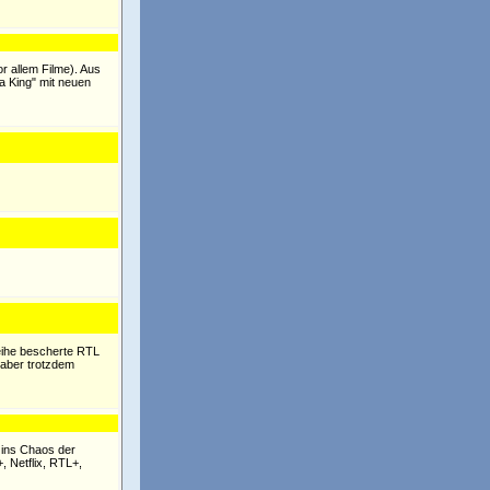
r allem Filme). Aus
a King" mit neuen
reihe bescherte RTL
 aber trotzdem
 ins Chaos der
, Netflix, RTL+,