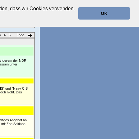
anden, dass wir Cookies verwenden.
OK
3
4
5
...Ende
r anderem der NDR.
fassen unter
IS" und "Navy CIS:
noch nicht. Das
ältiges Angebot an
e mit Zoe Saldana