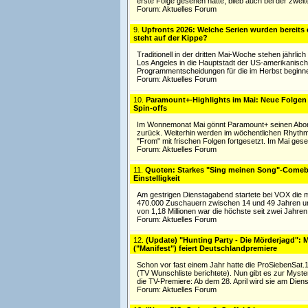
erste Folge gesehen hatte, blieb auch bei der zwei
Forum:
Aktuelles Forum
9.
Upfronts 2026: Welche Serien wurden bereits e
steht auf der Kippe?
Traditionell in der dritten Mai-Woche stehen jährlic
Los Angeles in die Hauptstadt der US-amerikanisch
Programmentscheidungen für die im Herbst beginn
Forum:
Aktuelles Forum
10.
Paramount+-Highlights im Mai: Neue Folgen 
Spin-offs
Im Wonnemonat Mai gönnt Paramount+ seinen Abonnen
zurück. Weiterhin werden im wöchentlichen Rhythmus
"From" mit frischen Folgen fortgesetzt. Im Mai gese
Forum:
Aktuelles Forum
11.
Quoten: Starkes "Sing meinen Song"-Comeba
Einstelligkeit
Am gestrigen Dienstagabend startete bei VOX die mi
470.000 Zuschauern zwischen 14 und 49 Jahren und 
von 1,18 Millionen war die höchste seit zwei Jahren
Forum:
Aktuelles Forum
12.
(Update) "Hunting Party - Die Mörderjagd": 
("Manifest") feiert Deutschlandpremiere
Schon vor fast einem Jahr hatte die ProSiebenSat.
(TV Wunschliste berichtete). Nun gibt es zur Myster
die TV-Premiere: Ab dem 28. April wird sie am Dien
Forum:
Aktuelles Forum