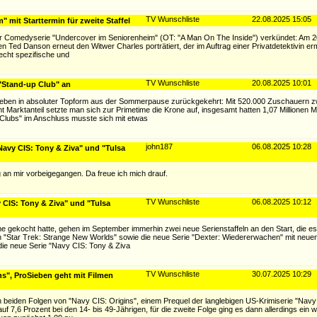
TV Wunschliste
22.08.2025 15:05
mit Starttermin für zweite Staffel
fel der Comedyserie "Undercover im Seniorenheim" (OT: "A Man On The Inside") verkündet: Am
n Ted Danson erneut den Witwer Charles porträtiert, der im Auftrag einer Privatdetektivin ermi
recht spezifische und
TV Wunschliste
20.08.2025 10:01
 "Stand-up Club" an
oSieben in absoluter Topform aus der Sommerpause zurückgekehrt: Mit 520.000 Zuschauern 
t Marktanteil setzte man sich zur Primetime die Krone auf, insgesamt hatten 1,07 Millionen
 Clubs" im Anschluss musste sich mit etwas
john187
06.08.2025 10:28
avy CIS: Tony & Ziva" und "Tulsa
ig an mir vorbeigegangen. Da freue ich mich drauf.
TV Wunschliste
06.08.2025 10:12
CIS: Tony & Ziva" und "Tulsa
ekocht hatte, gehen im September immerhin zwei neue Serienstaffeln an den Start, die es 
on "Star Trek: Strange New Worlds" sowie die neue Serie "Dexter: Wiedererwachen" mit neuen
die neue Serie "Navy CIS: Tony & Ziva
TV Wunschliste
30.07.2025 10:29
ns", ProSieben geht mit Filmen
n beiden Folgen von "Navy CIS: Origins", einem Prequel der langlebigen US-Krimiserie "Navy
auf 7,6 Prozent bei den 14- bis 49-Jährigen, für die zweite Folge ging es dann allerdings ein 