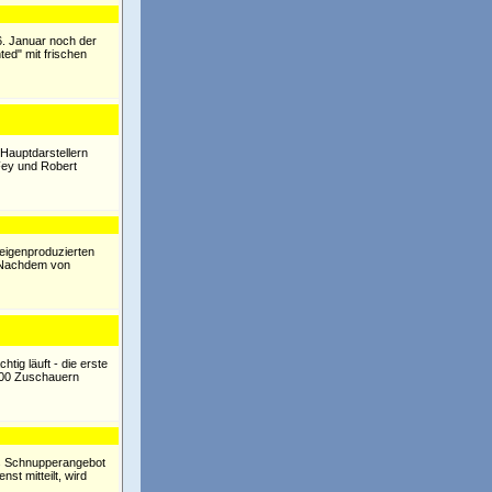
6. Januar noch der
ted" mit frischen
Hauptdarstellern
Fey und Robert
 eigenproduzierten
. Nachdem von
ig läuft - die erste
.000 Zuschauern
ls Schnupperangebot
st mitteilt, wird