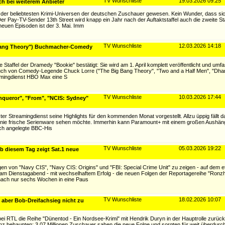
TV Wunschliste
19.03.2026 09:25
ch bei weiterem Anbieter
s der beliebtesten Krimi-Universen der deutschen Zuschauer gewesen. Kein Wunder, dass sic
r Pay-TV-Sender 13th Street wird knapp ein Jahr nach der Auftaktstaffel auch die zweite St
neuen Episoden ist der 3. Mai. Imm
TV Wunschliste
12.03.2026 14:18
 Bang Theory") Buchmacher-Comedy
e Staffel der Dramedy "Bookie" bestätigt: Sie wird am 1. April komplett veröffentlicht und umf
rsuch von Comedy-Legende Chuck Lorre ("The Big Bang Theory", "Two and a Half Men", "Dhar
amingdienst HBO Max eine S
TV Wunschliste
10.03.2026 17:44
nqueror", "From", "NCIS: Sydney"
ter Streamingdienst seine Highlights für den kommenden Monat vorgestellt. Allzu üppig fällt d
 Linie frische Serienware sehen möchte. Immerhin kann Paramount+ mit einem großen Aushän
sch angelegte BBC-His
TV Wunschliste
05.03.2026 19:22
Ab diesem Tag zeigt Sat.1 neue
en von "Navy CIS", "Navy CIS: Origins" und "FBI: Special Crime Unit" zu zeigen - auf dem et
h am Dienstagabend - mit wechselhaftem Erfolg - die neuen Folgen der Reportagereihe "Ronzh
nach nur sechs Wochen in eine Paus
TV Wunschliste
18.02.2026 10:07
 aber Bob-Dreifachsieg nicht zu
ei RTL die Reihe "Dünentod - Ein Nordsee-Krimi" mit Hendrik Duryn in der Hauptrolle zurück
z behaupten: 3,07 Millionen Zuschauer sahen die neue Folge und sorgten für weit überdurchs