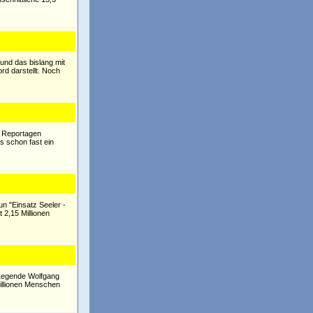
- und das bislang mit
rd darstellt. Noch
r Reportagen
s schon fast ein
n "Einsatz Seeler -
 2,15 Millionen
-Legende Wolfgang
Millionen Menschen