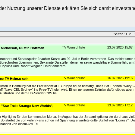
t der Nutzung unserer Dienste erklären Sie sich damit einverst
Login
Seiten:
1
2
TV Wunschliste
23.07.2026 15:07
 Nicholson, Dustin Hoffman
precher und Schauspieler Joachim Kerzel am 20. Juli in Berlin verstorben. Das meldet unte
00 Sprechrollen übernommen. Bekannte Darsteller, denen er seine wandelbare Stimme lieh, um
 Hopkins und Robert Wagner. Unter anderem.
TV Wunschliste
16.07.2026 19:16
ree-TV-Heimat sein
isten in Hamburg hat die ProSiebenSat.1-Gruppe heute bestätigt, dass Sat.1 neben "Navy C
ff "Navy CIS: Sydney" ins Free-TV holen wird. Einen genaueren Zeitplan dafür gibt es aber 
n Australien und dem US-Sender CBS he
TV Wunschliste
13.07.2026 17:12
 "Star Trek: Strange New Worlds",
e Highlights für den kommenden Monat. Im August hat der Streamingdienst ein durchaus vielf
So startet die von vielen Fans schon mit Spannung erwartete dritte Staffel von "Lioness". Di
handelt von einem Anti-Te