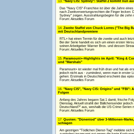
13.
"Navy CIS: Sydney": Staffel 2 kommt nun au
Das "Navy CIS"-Franchise ist über die Jahre eine
nach Zweitverwertungsrechten die Finger lecken: De
Sydney" zeigen. Ausstrahlungsbeginn für die zehn 
Forum:
Aktuelles Forum
14.
Zweite Staffel von Chuck Lorres ("The Big
mit Deutschlandpremiere
RTL+ hat einen Termin für die zweite und auch letzt
Bei der Serie handelt es sich um einen ersten Ve
seinen Arbeitgeber Warner Bros. und dessen Stre
Forum:
Aktuelles Forum
15.
Paramount+-Highlights im April: "King & Co
und "Marshals"
Paramount+ ist wieder mal früh dran und hat als ers
jedoch nicht aus - zumindest, wenn man in erster
gehen: Erstmals in Deutschland erscheint das epi
Forum:
Aktuelles Forum
16.
"Navy CIS", "Navy CIS: Origins" und "FBI": 
Folgen
Anfang des Jahres begann Sat.1 damit, frische Folg
Dienstag. Aktuell strahlt der Bällchensender jedoc
Deutschland?" aus, weshalb die US-Crime-Serien 
Forum:
Aktuelles Forum
17.
Quoten: "Dünentod" über 3-Millionen-Marke,
schlagen
Am gestrigen "Tödlichen Dienst-Tag" meldete sich b
zumindest insgesamt gut gegen die harte Konkurren