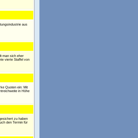
ltungsindustrie aus
lt man sich eher
e vierte Staffel von
rke Quoten ein: Mit
mtreichweite in Höhe
gesichert zu haben
auch den Termin für