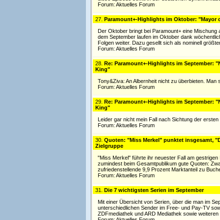
Forum:
Aktuelles Forum
27.
Paramount+-Highlights im Oktober: "Mayor 
Der Oktober bringt bei Paramount+ eine Mischung a
dem September laufen im Oktober dank wöchentliche
Folgen weiter. Dazu gesellt sich als nominell größte
Forum:
Aktuelles Forum
28.
Re: Paramount+-Highlights im September: "N
King"
Tony&Ziva: An Albernheit nicht zu überbieten. Man
Forum:
Aktuelles Forum
29.
Re: Paramount+-Highlights im September: "N
King"
Leider gar nicht mein Fall nach Sichtung der ersten
Forum:
Aktuelles Forum
30.
Quoten: "Miss Merkel" punktet insgesamt, "
Zielgruppe
"Miss Merkel" führte ihr neuester Fall am gestrige
zumindest beim Gesamtpublikum gute Quoten: Zwar 
zufriedenstellende 9,9 Prozent Marktanteil zu Buche
Forum:
Aktuelles Forum
31.
Die 7 wichtigsten Serien im September
Mit einer Übersicht von Serien, über die man im S
unterschiedlichen Sender im Free- und Pay-TV sowi
ZDFmediathek und ARD Mediathek sowie weiteren St
Forum:
Aktuelles Forum