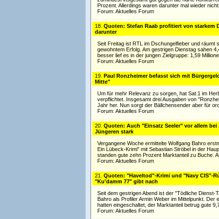
Prozent. Allerdings waren darunter mal wieder nicht 
Forum:
Aktuelles Forum
18.
Quoten: Stefan Raab profitiert von starkem 
darunter
Seit Freitag ist RTL im Dschungelfieber und räumt sei
gewohntem Erfolg. Am gestrigen Dienstag sahen 4,4
besser lief es in der jungen Zielgruppe: 1,59 Million
Forum:
Aktuelles Forum
19.
Paul Ronzheimer befasst sich mit Bürgergel
Mitte"
Um für mehr Relevanz zu sorgen, hat Sat.1 im Her
verpflichtet. Insgesamt drei Ausgaben von "Ronzhei
Jahr her. Nun sorgt der Bällchensender aber für or
Forum:
Aktuelles Forum
20.
Quoten: Auch "Einsatz Seeler" vor allem bei
Jüngeren stark
Vergangene Woche ermittelte Wolfgang Bahro erstmal
Ein Lübeck-Krimi" mit Sebastian Ströbel in der Hau
standen gute zehn Prozent Marktanteil zu Buche. Al
Forum:
Aktuelles Forum
21.
Quoten: "Haveltod"-Krimi und "Navy CIS"-Rü
"Ku'damm 77" gibt nach
Seit dem gestrigen Abend ist der "Tödliche Dienst
Bahro als Profiler Armin Weber im Mittelpunkt. Der 
hatten eingeschaltet, der Marktanteil betrug gute 9
Forum:
Aktuelles Forum