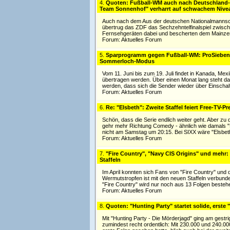
4.
Quoten: Fußball-WM auch nach Deutschland-Au
Team Sonnenhof" verharrt auf schwachem Nive
Auch nach dem Aus der deutschen Nationalmannschaf
übertrug das ZDF das Sechzehntelfinalspiel zwisch
Fernsehgeräten dabei und bescherten dem Mainzer
Forum:
Aktuelles Forum
5.
Sparprogramm gegen Fußball-WM: ProSieben, 
Sommerloch-Modus
Vom 11. Juni bis zum 19. Juli findet in Kanada, Me
übertragen werden. Über einen Monat lang steht d
werden, dass sich die Sender wieder über Einschal
Forum:
Aktuelles Forum
6.
Re: "Elsbeth": Zweite Staffel feiert Free-TV-
Schön, dass die Serie endlich weiter geht. Aber zu 
gehr mehr Richtung Comedy - ähnlich wie damals "M
nicht am Samstag um 20:15. Bei SIXX wäre "Elsbet
Forum:
Aktuelles Forum
7.
"Fire Country", "Navy CIS Origins" und mehr:
Staffeln
Im April konnten sich Fans von "Fire Country" und 
Wermutstropfen ist mit den neuen Staffeln verbunden 
"Fire Country" wird nur noch aus 13 Folgen besteh
Forum:
Aktuelles Forum
8.
Quoten: "Hunting Party" startet solide, erst
Mit "Hunting Party - Die Mörderjagd" ging am gestri
zumindest recht ordentlich: Mit 230.000 und 240.0