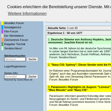
Cookies erleichtern die Bereitstellung unserer Dienste. Mi
Die Fernseh-Diskussionsforen von
Weitere Informationen
Startseite
Forenliste
•
Themenübersicht
•
Neueste Beiträge
•
Aktuelles Forum
Nostalgieecke
Aktuelle Seite:
1 von 30
Film-Forum
Ergebnisse 1 - 50 von 1477
Der Werbeblock
1.
Deutsche Stimme von Anthony Hopkins, Jack
Zeichentrick-Forum
verstummt: Joachim Kerzel ist tot
Ratgeber Technik
Sendeschluss!
Im Alter von 84 Jahren ist der deutsche Synchrons
In seiner langen Karriere hat er weit mehr als 10
anderem Jack Nicholson, Dustin Hoffman, Anthony
Stichwortsuche:
Forum:
Sendeschluss!
2.
"Navy CIS: Sydney": Dieser Sender wird die F
Login
/
Registrieren
Im Rahmen einer Programmpräsentation für Journal
Serien-Info:
Origins" auch das aus Australien stammende Spin-o
Spin-off, das vom Streaming-Dienst Paramount+ i
Forum:
Aktuelles Forum
Powered by
wunschliste.de
3.
Paramount+-Highlights im August: "Lioness",
"Blue Bloods" und "Navy CIS"
Paramount+ informiert gewohnt frühzeitig über sein
Neuzugängen im Serien- und Filmbereich gestrickt. 
und Nicole Kidman prominent besetzte Crime-Serie 
Forum:
Aktuelles Forum