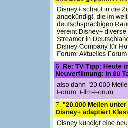
Disney+ schaut in die Zu
angekündigt, die im wei
deutschsprachigen Raum 
vereint Disney+ diverse
Streamer in Deutschland
Disney Company für Hu
Forum:
Aktuelles Forum
6.
Re: TV-Tipp: Heute i
Neuverfilmung: In 80 T
also dann "20.000 Meile
Forum:
Film-Forum
7.
"20.000 Meilen unte
Disney+ adaptiert Klass
Disney kündigt eine neu