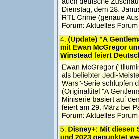
auch deutsche Zuschaue
Dienstag, dem 28. Janu
RTL Crime (genaue Auss
Forum:
Aktuelles Forum
4.
(Update) "A Gentle
mit Ewan McGregor und
Winstead feiert Deuts
Ewan McGregor ("Illumina
als beliebter Jedi-Meist
Wars"-Serie schlüpfen d
(Originaltitel "A Gentle
Miniserie basiert auf d
feiert am 29. März bei P
Forum:
Aktuelles Forum
5.
Disney+: Mit diesen 
und 2023 gepunktet w