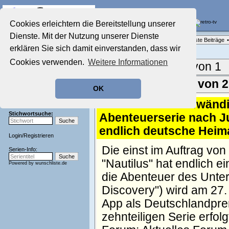
Die Fernseh-Diskussionsforen von
Cookies erleichtern die Bereitstellung unserer
Dienste. Mit der Nutzung unserer Dienste
Startseite
Forenliste
•
Themenübersicht
•
Neueste Beiträge
•
Aktuelles Forum
erklären Sie sich damit einverstanden, dass wir
Nostalgieecke
Cookies verwenden.
Weitere Informationen
Film-Forum
Aktuelle Seite:
1 von 1
Der Werbeblock
Zeichentrick-Forum
Ergebnisse 1 - 27 von 
OK
Ratgeber Technik
Sendeschluss!
1.
"Nautilus": Aufwänd
Stichwortsuche:
Abenteuerserie nach Ju
endlich deutsche Heim
Login
/
Registrieren
Die einst im Auftrag von
Serien-Info:
"Nautilus" hat endlich 
Powered by
wunschliste.de
die Abenteuer des Unter
Discovery") wird am 27.
App als Deutschlandpremi
zehnteiligen Serie erfol