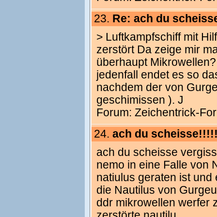
23.
Re: ach du scheisse!!!
> Luftkampfschiff mit H
zerstört Da zeige mir ma
überhaupt Mikrowellen? 
jedenfall endet es so da
nachdem der von Gurge
geschimissen ). J
Forum:
Zeichentrick-Fo
24.
ach du scheisse!!!!!!!
ach du scheisse vergiss 
nemo in eine Falle von N
natiulus geraten ist un
die Nautilus von Gurgeu
ddr mikrowellen werfer 
zerstörte nautilu