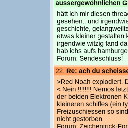
aussergewöhnlichen G
hätt ich mir diesen thr
gesehen.. und irgendwi
geschichte, gelangweilt
etwas kleiner gestalten 
irgendwie witzig fand das
hab ichs aufs hamburge
Forum:
Sendeschluss!
22.
Re: ach du scheisse!!!
>Red Noah explodiert. D
< Nein !!!!!!!! Nemos let
der beiden Elektronen K
kleineren schiffes (ein t
Freizuschiessen so si
nicht gestorben
Forum:
Zeichentrick-Fo