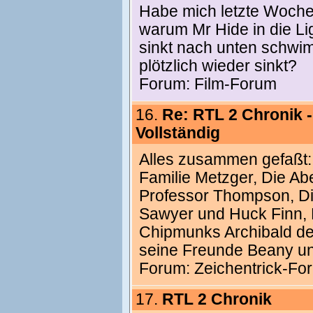
Habe mich letzte Woche 
warum Mr Hide in die Li
sinkt nach unten schwi
plötzlich wieder sinkt?
Forum:
Film-Forum
16.
Re: RTL 2 Chronik 
Vollständig
Alles zusammen gefaßt:
Familie Metzger, Die A
Professor Thompson, Di
Sawyer und Huck Finn, D
Chipmunks Archibald de
seine Freunde Beany un
Forum:
Zeichentrick-Fo
17.
RTL 2 Chronik