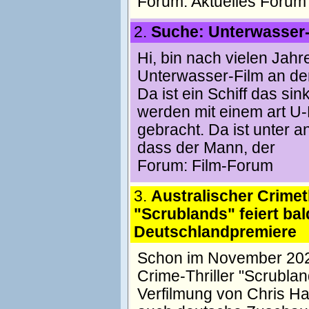
Forum:
Aktuelles Forum
2.
Suche: Unterwasser-
Hi, bin nach vielen Jahr
Unterwasser-Film an dem
Da ist ein Schiff das si
werden mit einem art U-
gebracht. Da ist unter 
dass der Mann, der
Forum:
Film-Forum
3.
Australischer Crimeth
"Scrublands" feiert bal
Deutschlandpremiere
Schon im November 2023 
Crime-Thriller "Scrubla
Verfilmung von Chris 