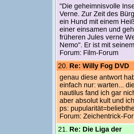
"Die geheimnisvolle Ins
Verne. Zur Zeit des Bür
ein Hund mit einem Heißl
einer einsamen und gehe
früheren Jules verne We
Nemo". Er ist mit seine
Forum:
Film-Forum
20.
Re: Willy Fog DVD
genau diese antwort hab
einfach nur: warten... di
nautilus fand ich gar nic
aber absolut kult und ich
ps: pupularität=beliebthe
Forum:
Zeichentrick-Fo
21.
Re: Die Liga der