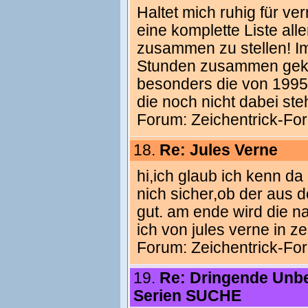
Haltet mich ruhig für ve
eine komplette Liste alle
zusammen zu stellen! Im
Stunden zusammen gekrie
besonders die von 1995 u
die noch nicht dabei steh
Forum:
Zeichentrick-Fo
18.
Re: Jules Verne
hi,ich glaub ich kenn d
nich sicher,ob der aus d
gut. am ende wird die na
ich von jules verne in z
Forum:
Zeichentrick-Fo
19.
Re: Dringende Unb
Serien SUCHE