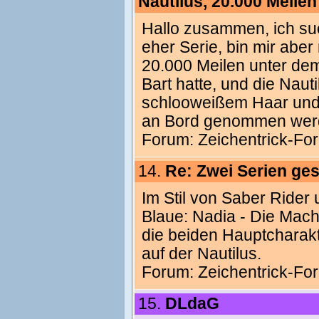
Nautilus, 20.000 Meile
Hallo zusammen, ich suc
eher Serie, bin mir aber
20.000 Meilen unter dem
Bart hatte, und die Naut
schlooweißem Haar und
an Bord genommen werd
Forum:
Zeichentrick-Fo
14.
Re: Zwei Serien ge
Im Stil von Saber Rider 
Blaue: Nadia - Die Mach
die beiden Hauptcharak
auf der Nautilus.
Forum:
Zeichentrick-Fo
15.
DLdaG