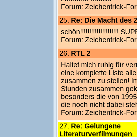
Forum:
Zeichentrick-Fo
25.
Re: Die Macht des 
schön!!!!!!!!!!!!!!!!!!!!
Forum:
Zeichentrick-Fo
26.
RTL 2
Haltet mich ruhig für ve
eine komplette Liste alle
zusammen zu stellen! Im
Stunden zusammen gekrie
besonders die von 1995 u
die noch nicht dabei steh
Forum:
Zeichentrick-Fo
27.
Re: Gelungene
Literaturverfilmungen