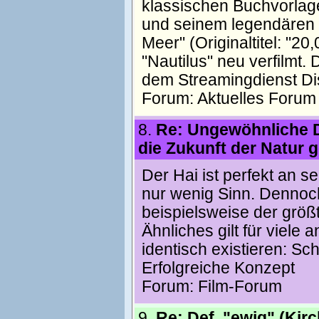
klassischen Buchvorlag
und seinem legendären 
Meer" (Originaltitel: "2
"Nautilus" neu verfilmt.
dem Streamingdienst D
Forum:
Aktuelles Forum
8.
Re: Ungewöhnliche 
die Zukunft der Natur 
Der Hai ist perfekt an
nur wenig Sinn. Dennoch 
beispielsweise der grö
Ähnliches gilt für viele 
identisch existieren: Sc
Erfolgreiche Konzept
Forum:
Film-Forum
9.
Re: Def. "ewig" (Kirc