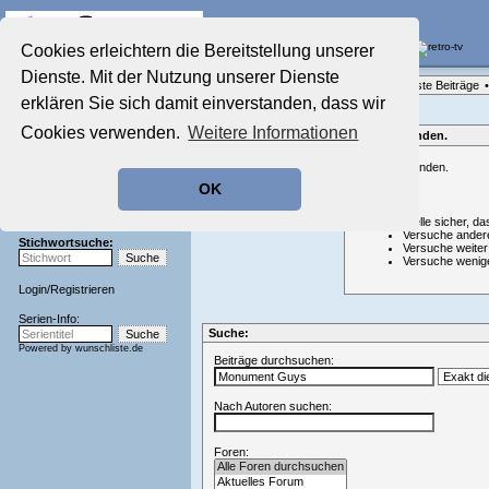
Die Fernseh-Diskussionsforen von
Cookies erleichtern die Bereitstellung unserer
Dienste. Mit der Nutzung unserer Dienste
Startseite
Forenliste
•
Themenübersicht
•
Neueste Beiträge
•
Aktuelles Forum
erklären Sie sich damit einverstanden, dass wir
Nostalgieecke
Cookies verwenden.
Weitere Informationen
Film-Forum
Nichts gefunden.
Der Werbeblock
Nichts gefunden.
Zeichentrick-Forum
OK
Ratgeber Technik
Hinweis:
Sendeschluss!
Stelle sicher, da
Versuche ander
Stichwortsuche:
Versuche weiter
Versuche wenig
Login
/
Registrieren
Serien-Info:
Suche:
Powered by
wunschliste.de
Beiträge durchsuchen:
Nach Autoren suchen:
Foren: