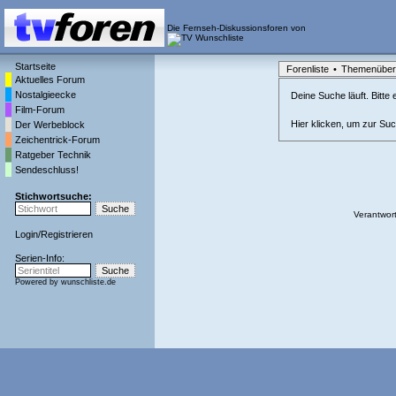
Die Fernseh-Diskussionsforen von
Startseite
Forenliste
•
Themenüber
Aktuelles Forum
Nostalgieecke
Deine Suche läuft. Bitte
Film-Forum
Hier klicken, um zur Su
Der Werbeblock
Zeichentrick-Forum
Ratgeber Technik
Sendeschluss!
Stichwortsuche:
Verantwort
Login
/
Registrieren
Serien-Info:
Powered by
wunschliste.de