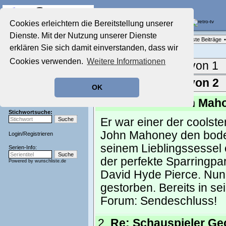
Die Fernseh-Diskussionsforen von
Cookies erleichtern die Bereitstellung unserer
Dienste. Mit der Nutzung unserer Dienste
Startseite
Forenliste
•
Themenübersicht
•
Neueste Beiträge
•
Aktuelles Forum
erklären Sie sich damit einverstanden, dass wir
Nostalgieecke
Cookies verwenden.
Weitere Informationen
Film-Forum
Aktuelle Seite:
1 von 1
Der Werbeblock
Zeichentrick-Forum
Ergebnisse 1 - 2 von 2
OK
Ratgeber Technik
Sendeschluss!
1.
"Frasier": John Maho
Stichwortsuche:
Er war einer der coolste
John Mahoney den boden
Login
/
Registrieren
seinem Lieblingssessel 
Serien-Info:
der perfekte Sparringp
Powered by
wunschliste.de
David Hyde Pierce. Nun 
gestorben. Bereits in se
Forum:
Sendeschluss!
2.
Re: Schauspieler G