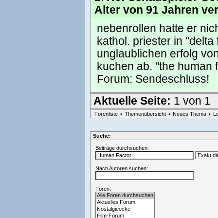
Alter von 91 Jahren ve
nebenrollen hatte er nich
kathol. priester in "delt
unglaublichen erfolg vo
kuchen ab. "the human f
Forum:
Sendeschluss!
Aktuelle Seite:
1 von 1
Forenliste
•
Themenübersicht
•
Neues Thema
•
L
Suche:
Beiträge durchsuchen:
Nach Autoren suchen:
Foren: