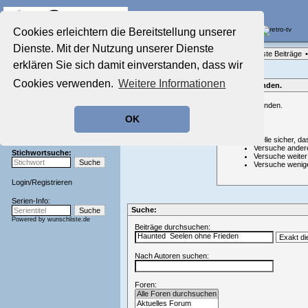
Die Fernseh-Diskussionsforen von
Cookies erleichtern die Bereitstellung unserer
Dienste. Mit der Nutzung unserer Dienste
Startseite
Forenliste
•
Themenübersicht
•
Neueste Beiträge
•
Aktuelles Forum
erklären Sie sich damit einverstanden, dass wir
Nostalgieecke
Cookies verwenden.
Weitere Informationen
Film-Forum
Nichts gefunden.
Der Werbeblock
Nichts gefunden.
Zeichentrick-Forum
OK
Ratgeber Technik
Hinweis:
Sendeschluss!
Stelle sicher, da
Versuche ander
Stichwortsuche:
Versuche weiter
Versuche wenig
Login
/
Registrieren
Serien-Info:
Suche:
Powered by
wunschliste.de
Beiträge durchsuchen:
Nach Autoren suchen:
Foren: