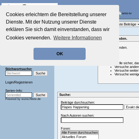
Die Fernseh-Diskussionsforen von
Cookies erleichtern die Bereitstellung unserer
Dienste. Mit der Nutzung unserer Dienste
Startseite
Forenliste
•
Themenübersicht
•
Neueste Beiträge
•
Aktuelles Forum
erklären Sie sich damit einverstanden, dass wir
Nostalgieecke
Cookies verwenden.
Weitere Informationen
Film-Forum
Nichts gefunden.
Der Werbeblock
Nichts gefunden.
Zeichentrick-Forum
OK
Ratgeber Technik
Hinweis:
Sendeschluss!
Stelle sicher, da
Versuche ander
Stichwortsuche:
Versuche weiter
Versuche wenig
Login
/
Registrieren
Serien-Info:
Suche:
Powered by
wunschliste.de
Beiträge durchsuchen:
Nach Autoren suchen:
Foren: