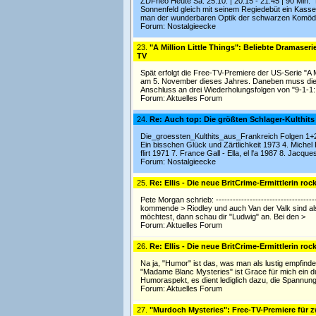
ZDFneo Heute Sa. 25.10. | 20:15 - 21:45 | 90 Min.
Sonnenfeld gleich mit seinem Regiedebüt ein Kasse
man der wunderbaren Optik der schwarzen Komödi
Forum:
Nostalgieecke
23.
"A Million Little Things": Beliebte Dramaser
TV
Spät erfolgt die Free-TV-Premiere der US-Serie "A M
am 5. November dieses Jahres. Daneben muss die 
Anschluss an drei Wiederholungsfolgen von "9-1-1:
Forum:
Aktuelles Forum
24.
Re: Auch top: Die größten Schlager-Kulthits
Die_groessten_Kulthits_aus_Frankreich Folgen 1+2
Ein bisschen Glück und Zärtlichkeit 1973 4. Michel 
flirt 1971 7. France Gall - Ella, el l'a 1987 8. Jacqu
Forum:
Nostalgieecke
25.
Re: Ellis - Die neue BritCrime-Ermittlerin rock
Pete Morgan schrieb: ---------------------------------
kommende > Riodley und auch Van der Valk sind al
möchtest, dann schau dir "Ludwig" an. Bei den >
Forum:
Aktuelles Forum
26.
Re: Ellis - Die neue BritCrime-Ermittlerin rock
Na ja, "Humor" ist das, was man als lustig empfin
"Madame Blanc Mysteries" ist Grace für mich ein d
Humoraspekt, es dient lediglich dazu, die Spannun
Forum:
Aktuelles Forum
27.
"Murdoch Mysteries": Free-TV-Premiere für z