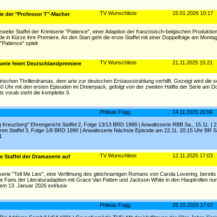
TV Wunschliste
15.01.2026 10:17
rie der "Professor T"-Macher
eite Staffel der Krimiserie "Patience", einer Adaption der französisch-belgischen Produktion
ande in Kürze ihre Premiere. An den Start geht die erste Staffel mit einer Doppelfolge am Mont
Patience" spielt
TV Wunschliste
21.11.2025 15:21
serie feiert Deutschlandpremiere
 irischen Thrillerdramas, dem arte zur deutschen Erstausstrahlung verhilft. Gezeigt wird die s
40 Uhr mit den ersten Episoden im Dreierpack, gefolgt von der zweiten Hälfte der Serie am D
ts vorab steht die komplette S
Phileas Fogg
14.11.2025 20:56
ng Kreuzberg" Ehrengericht Staffel 2, Folge 13/13 BRD 1988 | Anwaltsserie RBB Sa., 15.11. | 2
en Staffel 3, Folge 1/8 BRD 1990 | Anwaltsserie Nächste Episode am 22.11. 20:15 Uhr BR Sa.
1
TV Wunschliste
12.11.2025 17:03
te Staffel der Dramaserie auf
amaserie "Tell Me Lies", eine Verfilmung des gleichnamigen Romans von Carola Lovering, bereit
e Fans der Literaturadaption mit Grace Van Patten und Jackson White in den Hauptrollen nun
dem 13. Januar 2026 exklusiv
Phileas Fogg
25.10.2025 17:07