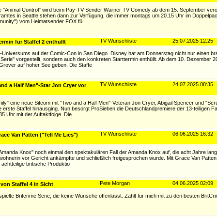
rie "Animal Control" wird beim Pay-TV-Sender Warner TV Comedy ab dem 15. September veröf
äramtes in Seattle stehen dann zur Verfügung, die immer montags um 20.15 Uhr im Doppelpa
mmunity") vom Heimatsender FOX fü
TV Wunschliste
25.07.2025 12:25
ermin für Staffel 2 enthüllt
-Universums auf der Comic-Con in San Diego. Disney hat am Donnerstag nicht nur einen b
e Serie" vorgestellt, sondern auch den konkreten Starttermin enthüllt. Ab dem 10. Dezember 2
Grover auf hoher See geben. Die Staffe
TV Wunschliste
24.07.2025 08:35
d a Half Men"-Star Jon Cryer vor
y" eine neue Sitcom mit "Two and a Half Men"-Veteran Jon Cryer, Abigail Spencer und "Scr
ine erste Staffel hinausging. Nun besorgt ProSieben die Deutschlandpremiere der 13-teiligen 
 Uhr mit der Auftaktfolge. Die
TV Wunschliste
06.06.2025 16:32
ce Van Patten ("Tell Me Lies")
of Amanda Knox" noch einmal den spektakulären Fall der Amanda Knox auf, die acht Jahre lang
wohnerin vor Gericht ankämpfte und schließlich freigesprochen wurde. Mit Grace Van Patten (
 achtteilige britische Produktio
Pete Morgan
04.06.2025 02:09
on Staffel 4 in Sicht
ielte Britcrime Serie, die keine Wünsche offenlässt. Zählt für mich mit zu den besten BritCr