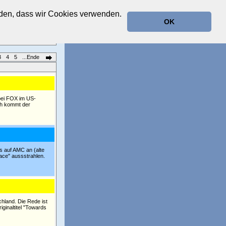
anden, dass wir Cookies verwenden.
OK
3
4
5
...Ende
 bei FOX im US-
ch kommt der
cs auf AMC an (alte
ace" aussstrahlen.
hland. Die Rede ist
ginaltitel "Towards