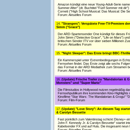
Amazon kündigt eine neue Young-Adult-Serie namen
Summer After" (dt. Buchtitel "Fünf Sommer mit dir"
Cornett ("High School Musical: Das Musical: Die Seri
Forum:
Aktuelles Forum
14.
"Strangers": Verspätete Free-TV-Premiere der
Simm ("Grace")
Der ARD-Spartensender One kündigt für dieses Frühj
John Simm ("Detective Grace", "Life on Mars") und "
britischen Sender ITV vor über sieben Millionen Z
Forum:
Aktuelles Forum
15.
"Night Sleeper": Das Erste bringt BBC-Thrille
Ein Kammerspiel unter Extrembedingungen in Echtz
Fernsehen findet. Das Erste zeigt alle sechs Folge
das Format in der ARD Mediathek zum Streamen ber
Forum:
Aktuelles Forum
16.
(Update) Frische Trailer zu "Mandalorian & G
Monsters" und "Super Mario"
Die Filmstudios in Hollywood nutzen regelmäßig da
Fernsehpublikum ihre kommenden Kino-Highlights mi
Kinofilme "Star Wars: The Mandalorian & Grogu" "D
Forum:
Film-Forum
17.
(Update) "Love Story": An diesem Tag startet
& Carolyn Bessette
Fast pünktlich zum Valentinstag schickt Disney+ ei
John F. Kennedy Jr. & Carolyn Bessette" startet in
Kabelsender FX und auf Hulu. Die insgesamt neun 
Forum:
Aktuelles Forum