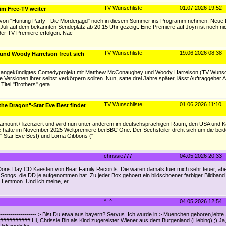
TV Wunschliste
01.07.2026 19:52
im Free-TV weiter
fel von "Hunting Party - Die Mörderjagd" noch in diesem Sommer ins Programm nehmen. Neue
. Juli auf dem bekannten Sendeplatz ab 20.15 Uhr gezeigt. Eine Premiere auf Joyn ist noch ni
 der TV-Premiere erfolgen. Nac
TV Wunschliste
19.06.2026 08:38
nd Woody Harrelson freut sich
23 angekündigtes Comedyprojekt mit Matthew McConaughey und Woody Harrelson (TV Wunschli
te Versionen ihrer selbst verkörpern sollten. Nun, satte drei Jahre später, lässt Auftraggeber 
Titel "Brothers" geta
TV Wunschliste
01.06.2026 11:10
 the Dragon"-Star Eve Best findet
Paramount+ lizenziert und wird nun unter anderem im deutschsprachigen Raum, den USA und 
erie hatte im November 2025 Weltpremiere bei BBC One. Der Sechsteiler dreht sich um die bei
"-Star Eve Best) und Lorna Gibbons ("
chrissie777
04.05.2026 20:33
oris Day CD Kaesten von Bear Family Records. Die waren damals fuer mich sehr teuer, aber 
e Songs, die DD je aufgenommen hat. Zu jeder Box gehoert ein bildschoener farbiger Bildband
k Lemmon. Und ich meine, er
^_^
04.05.2026 12:54
----------------------- > Bist Du etwa aus bayern? Servus. Ich wurde in > Muenchen geboren,lebte
######### Hi, Chrissie Bin als Kind zugereister Wiener aus dem Burgenland (Liebing) ;) Ja,