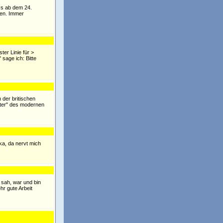
ss ab dem 24.
den. Immer
ster Linie für >
 sage ich: Bitte
n der britischen
utter" des modernen
ka, da nervt mich
g sah, war und bin
hr gute Arbeit