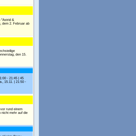
 "Astrid &
ag, dem 2. Februar ab
echsteilige
onnerstag, den 15.
1:00 - 21:45 | 45
, 15.11. | 21:50 -
s vor rund einem
 nicht mehr auf die