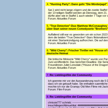
4.
"Hunting Party": Dann geht "Die Mörderjagd" 
Sat.1 wird nicht lange zögern und die zweite Staf
der 13-teiligen Staffel werden ab Dienstag, dem 21
dürfte aber wie in Staffel 1 auch wieder 7 Tage vor
Forum:
Aktuelles Forum
5.
"True Detective"-Duo Matthew McConaughey u
über Start seiner neuen Comedyserie "Brothers"
Auffallend still war es geworden um ein schon 20
dem die beiden "True Detective"-Stars fiktionalisier
mit einer Startankündigung aufhorchen. Die auf den 
Forum:
Aktuelles Forum
6.
"Wild Cherry": Frischer Thriller mit "House of
deutsche Heimat
Die britische Miniserie "Wild Cherry" wurde von 
Juni veröffentlicht. Das berichtet Deadline. Die S
Freundinnen Juliet Lonsdale ("House of the Dragon
Forum:
Aktuelles Forum
7.
Re: Lieblingsfilm der Community
Ich goennte mir vor der Auswanderung noch die 5 D
dass ich sie gekauft habe. Sie enthalten saemtlich
mochte ich nur die Grampy Old Men Filme mit Jac
Forum:
Film-Forum
8.
Re: Lieblingsfilm der Community
chrissie777 schrieb: --------------------------------
treuchtlingen/Altmuehltal. ######################