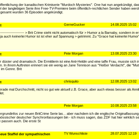
ffentlichung der kanadischen Krimiserie "Murdoch Mysteries". One hat nun angekündigt, da
l der langlebigen Serie ihre Free-TV-Premiere beim öffentlich-rechtlichen Sender haben wer
insgesamt wurden 36 Episoden angekündigt.
GerneGucker
14.08.2025 15:02
t
--------------------- > Brit Crime steht nicht automatisch für > Humor a la Barnaby, sondern in er
ja auch keinerlei Humor ist ist eher auf Spannung > getrimmt. Zu "Grace hat keinerlei Humor"
Pete Morgan
13.08.2025 23:30
t
r düster und dramatisch. Die Ermittlerin ist eine Anti-Heldin und eine taffe Frau, musste sich i
en. In ihrem Auftreten erinnert sie ein wenig an Jane Tennison aus "Heißer Verdacht", die "M
 im Genre. Brit
chrisquito
12.08.2025 13:02
t
rade mal Durchschnitt, nicht so gut wie aktuell z.B. Grace, aber auch etwas besser als Anni
et.
Pete Morgan
10.08.2025 23:58
ntergrundinfos zur neuen BritCrime Serie las... aber nachdem ich die englische Originalfassun
enössischer deutscher Synchronfassungen bin - ich muss sagen, das ZDF hat hier wirklich se
ge passen auch. Die erste St
TV Wunschliste
28.07.2025 12:19
neue Staffel der sympathischen