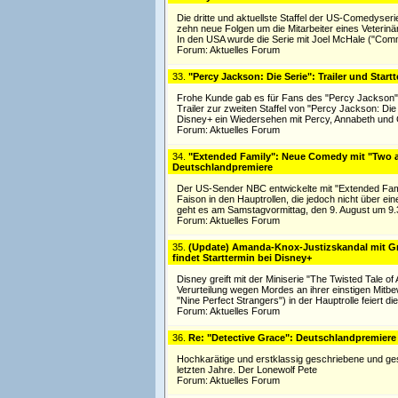
Die dritte und aktuellste Staffel der US-Comedyse
zehn neue Folgen um die Mitarbeiter eines Veterin
In den USA wurde die Serie mit Joel McHale ("Co
Forum:
Aktuelles Forum
33.
"Percy Jackson: Die Serie": Trailer und Startt
Frohe Kunde gab es für Fans des "Percy Jackson"
Trailer zur zweiten Staffel von "Percy Jackson: Di
Disney+ ein Wiedersehen mit Percy, Annabeth und 
Forum:
Aktuelles Forum
34.
"Extended Family": Neue Comedy mit "Two an
Deutschlandpremiere
Der US-Sender NBC entwickelte mit "Extended Famil
Faison in den Hauptrollen, die jedoch nicht über e
geht es am Samstagvormittag, den 9. August um 9.35
Forum:
Aktuelles Forum
35.
(Update) Amanda-Knox-Justizskandal mit Gra
findet Starttermin bei Disney+
Disney greift mit der Miniserie "The Twisted Tale 
Verurteilung wegen Mordes an ihrer einstigen Mitbe
"Nine Perfect Strangers") in der Hauptrolle feiert die
Forum:
Aktuelles Forum
36.
Re: "Detective Grace": Deutschlandpremiere v
Hochkarätige und erstklassig geschriebene und gesp
letzten Jahre. Der Lonewolf Pete
Forum:
Aktuelles Forum