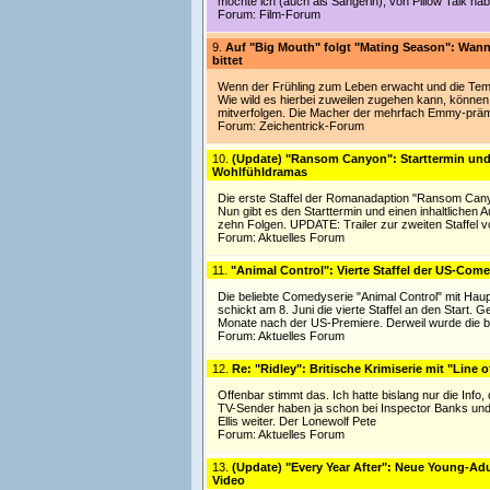
mochte ich (auch als Sängerin), von Pillow Talk ha
Forum:
Film-Forum
9.
Auf "Big Mouth" folgt "Mating Season": Wann 
bittet
Wenn der Frühling zum Leben erwacht und die Temper
Wie wild es hierbei zuweilen zugehen kann, könne
mitverfolgen. Die Macher der mehrfach Emmy-prämi
Forum:
Zeichentrick-Forum
10.
(Update) "Ransom Canyon": Starttermin und T
Wohlfühldramas
Die erste Staffel der Romanadaption "Ransom Canyon
Nun gibt es den Starttermin und einen inhaltlichen A
zehn Folgen. UPDATE: Trailer zur zweiten Staffel
Forum:
Aktuelles Forum
11.
"Animal Control": Vierte Staffel der US-Com
Die beliebte Comedyserie "Animal Control" mit Hau
schickt am 8. Juni die vierte Staffel an den Start
Monate nach der US-Premiere. Derweil wurde die be
Forum:
Aktuelles Forum
12.
Re: "Ridley": Britische Krimiserie mit "Line o
Offenbar stimmt das. Ich hatte bislang nur die Info, d
TV-Sender haben ja schon bei Inspector Banks und
Ellis weiter. Der Lonewolf Pete
Forum:
Aktuelles Forum
13.
(Update) "Every Year After": Neue Young-Adul
Video