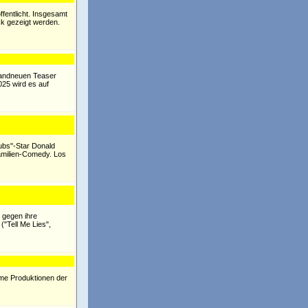
fentlicht. Insgesamt
ck gezeigt werden.
randneuen Teaser
025 wird es auf
ubs"-Star Donald
Familien-Comedy. Los
 gegen ihre
"Tell Me Lies",
ime Produktionen der