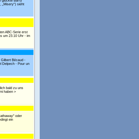
e glückte Barry
 „Misery“) sieht
rten ABC-Serie erst
s um 23.10 Uhr - im
Gilbert Bécaud -
el Delpech - Pour un
tlich bald zu uns
imi haben >
 Hathaway" oder
dingt ein