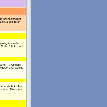
arungszeit beginnt.
ächst zehn Teilen
ngerung abstauben.
 Staffel 1 hatte noch
: Warner TV Comedy
elfolgen, nur wenige
. Aber die britischen
erien wie Grace und