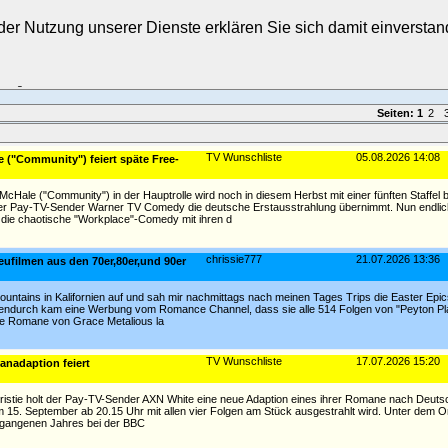
t der Nutzung unserer Dienste erklären Sie sich damit einverst
Login
Seiten:
1
2
TV Wunschliste
05.08.2026 14:08
 ("Community") feiert späte Free-
 McHale ("Community") in der Hauptrolle wird noch in diesem Herbst mit einer fünften Staffel
er Pay-TV-Sender Warner TV Comedy die deutsche Erstausstrahlung übernimmt. Nun endli
 die chaotische "Workplace"-Comedy mit ihren d
chrissie777
21.07.2026 13:36
eufilmen aus den 70er,80er,und 90er
Mountains in Kalifornien auf und sah mir nachmittags nach meinen Tages Trips die Easter Epi
hendurch kam eine Werbung vom Romance Channel, dass sie alle 514 Folgen von "Peyton Pl
ide Romane von Grace Metalious la
TV Wunschliste
17.07.2026 15:20
anadaption feiert
istie holt der Pay-TV-Sender AXN White eine neue Adaption eines ihrer Romane nach Deutsc
m 15. September ab 20.15 Uhr mit allen vier Folgen am Stück ausgestrahlt wird. Unter dem Ori
ergangenen Jahres bei der BBC