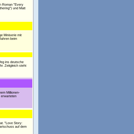
hen Roman "Every
thering") und Matt
e Miniserie mit
 Jahren beim
Weg ins deutsche
. Zeitgleich steht
nem Millionen-
 erwarteten
at. "Love Story:
Startschuss auf dem