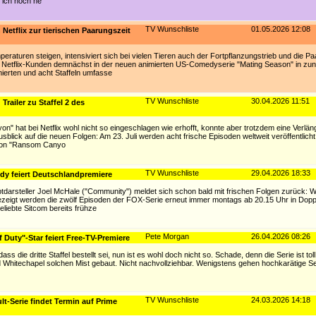
b ich noch he
TV Wunschliste
01.05.2026 12:08
Netflix zur tierischen Paarungszeit
aturen steigen, intensiviert sich bei vielen Tieren auch der Fortpflanzungstrieb und die Pa
n Netflix-Kunden demnächst in der neuen animierten US-Comedyserie "Mating Season" in zun
erten und acht Staffeln umfasse
TV Wunschliste
30.04.2026 11:51
railer zu Staffel 2 des
" hat bei Netflix wohl nicht so eingeschlagen wie erhofft, konnte aber trotzdem eine Verlä
usblick auf die neuen Folgen: Am 23. Juli werden acht frische Episoden weltweit veröffentlicht;
 von "Ransom Canyo
TV Wunschliste
29.04.2026 18:33
edy feiert Deutschlandpremiere
ptdarsteller Joel McHale ("Community") meldet sich schon bald mit frischen Folgen zurück
. Gezeigt werden die zwölf Episoden der FOX-Serie erneut immer montags ab 20.15 Uhr in Dopp
liebte Sitcom bereits frühze
Pete Morgan
26.04.2026 08:26
f Duty"-Star feiert Free-TV-Premiere
ass die dritte Staffel bestellt sei, nun ist es wohl doch nicht so. Schade, denn die Serie ist toll
 Whitechapel solchen Mist gebaut. Nicht nachvollziehbar. Wenigstens gehen hochkarätige S
TV Wunschliste
24.03.2026 14:18
t-Serie findet Termin auf Prime