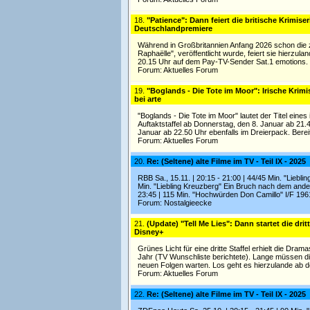
18.
"Patience": Dann feiert die britische Krimise
Deutschlandpremiere
Während in Großbritannien Anfang 2026 schon die zw
Raphaëlle", veröffentlicht wurde, feiert sie hierzul
20.15 Uhr auf dem Pay-TV-Sender Sat.1 emotions. "
Forum:
Aktuelles Forum
19.
"Boglands - Die Tote im Moor": Irische Krimi
bei arte
"Boglands - Die Tote im Moor" lautet der Titel eines
Auftaktstaffel ab Donnerstag, den 8. Januar ab 21.
Januar ab 22.50 Uhr ebenfalls im Dreierpack. Berei
Forum:
Aktuelles Forum
20.
Re: (Seltene) alte Filme im TV - Teil IX - 2025
RBB Sa., 15.11. | 20:15 - 21:00 | 44/45 Min. "Liebli
Min. "Liebling Kreuzberg" Ein Bruch nach dem ander
23:45 | 115 Min. "Hochwürden Don Camillo" I/F 196
Forum:
Nostalgieecke
21.
(Update) "Tell Me Lies": Dann startet die drit
Disney+
Grünes Licht für eine dritte Staffel erhielt die Dr
Jahr (TV Wunschliste berichtete). Lange müssen di
neuen Folgen warten. Los geht es hierzulande ab 
Forum:
Aktuelles Forum
22.
Re: (Seltene) alte Filme im TV - Teil IX - 2025