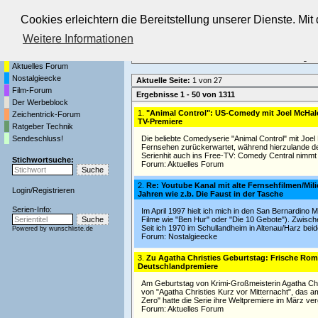
Cookies erleichtern die Bereitstellung unserer Dienste. Mi
Die Fernseh-Diskussionsforen von
Weitere Informationen
Startseite
Forenliste
•
Themenübersicht
•
Neueste Beiträge
•
Aktuelles Forum
Nostalgieecke
Aktuelle Seite:
1 von 27
Film-Forum
Ergebnisse 1 - 50 von 1311
Der Werbeblock
1.
"Animal Control": US-Comedy mit Joel McHale
Zeichentrick-Forum
TV-Premiere
Ratgeber Technik
Sendeschluss!
Die beliebte Comedyserie "Animal Control" mit Joel
Fernsehen zurückerwartet, während hierzulande d
Serienhit auch ins Free-TV: Comedy Central nimmt
Stichwortsuche:
Forum:
Aktuelles Forum
2.
Re: Youtube Kanal mit alte Fernsehfilmen/Mili
Login
/
Registrieren
Jahren wie z.b. Die Faust in der Tasche
Serien-Info:
Im April 1997 hielt ich mich in den San Bernardino 
Filme wie "Ben Hur" oder "Die 10 Gebote"). Zwisc
Seit ich 1970 im Schullandheim in Altenau/Harz be
Powered by
wunschliste.de
Forum:
Nostalgieecke
3.
Zu Agatha Christies Geburtstag: Frische Rom
Deutschlandpremiere
Am Geburtstag von Krimi-Großmeisterin Agatha Chr
von "Agatha Christies Kurz vor Mitternacht", das a
Zero" hatte die Serie ihre Weltpremiere im März v
Forum:
Aktuelles Forum