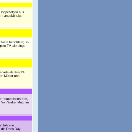
 Doppelfolgen aus
cht angekündigt,
ste berichtete), in
Apple TV allerdings
Kanada ab dem 24.
den Mütter und
heute bin ich froh,
. Von Walter Matthau
 2 Jahre in
 die Doris Day