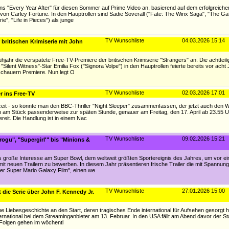
s "Every Year After" für diesen Sommer auf Prime Video an, basierend auf dem erfolgreic
) von Carley Fortune. In den Hauptrollen sind Sadie Soverall ("Fate: The Winx Saga", "The Ga
e", "Life in Pieces") als junge
TV Wunschliste
04.03.2026 15:14
 britischen Krimiserie mit John
ahr die verspätete Free-TV-Premiere der britischen Krimiserie "Strangers" an. Die achtteilig
Silent Witness"-Star Emilia Fox ("Signora Volpe") in den Hauptrollen feierte bereits vor acht
uschauern Premiere. Nun legt O
TV Wunschliste
02.03.2026 17:01
r ins Free-TV
eit - so könnte man den BBC-Thriller "Night Sleeper" zusammenfassen, der jetzt auch den 
n am Stück passenderweise zur späten Stunde, genauer am Freitag, den 17. April ab 23.55 Uhr
eit. Die Handlung ist in einem Nac
TV Wunschliste
09.02.2026 15:21
rogu", "Supergirl'" bis "Minions &
s große Interesse am Super Bowl, dem weltweit größten Sportereignis des Jahres, um vor ei
t neuen Trailern zu bewerben. In diesem Jahr präsentieren frische Trailer die mit Spannung
er Super Mario Galaxy Film", einen we
TV Wunschliste
27.01.2026 15:00
 die Serie über John F. Kennedy Jr.
ne Liebesgeschichte an den Start, deren tragisches Ende international für Aufsehen gesorgt h
ternational bei dem Streaminganbieter am 13. Februar. In den USA fällt am Abend davor der 
Folgen gehen im wöchentl