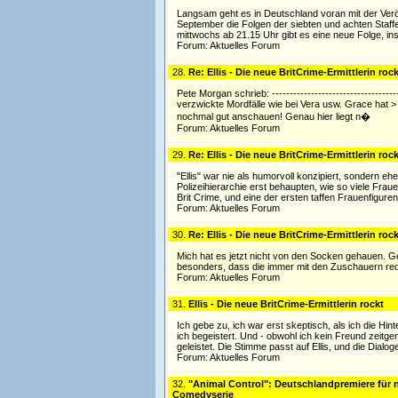
Langsam geht es in Deutschland voran mit der Verö
September die Folgen der siebten und achten Staffe
mittwochs ab 21.15 Uhr gibt es eine neue Folge, 
Forum:
Aktuelles Forum
28.
Re: Ellis - Die neue BritCrime-Ermittlerin rock
Pete Morgan schrieb: ----------------------------------
verzwickte Mordfälle wie bei Vera usw. Grace hat > 
nochmal gut anschauen! Genau hier liegt n�
Forum:
Aktuelles Forum
29.
Re: Ellis - Die neue BritCrime-Ermittlerin rock
"Ellis" war nie als humorvoll konzipiert, sondern ehe
Polizeihierarchie erst behaupten, wie so viele Frau
Brit Crime, und eine der ersten taffen Frauenfiguren
Forum:
Aktuelles Forum
30.
Re: Ellis - Die neue BritCrime-Ermittlerin rock
Mich hat es jetzt nicht von den Socken gehauen. Ge
besonders, dass die immer mit den Zuschauern red
Forum:
Aktuelles Forum
31.
Ellis - Die neue BritCrime-Ermittlerin rockt
Ich gebe zu, ich war erst skeptisch, als ich die Hi
ich begeistert. Und - obwohl ich kein Freund zeitg
geleistet. Die Stimme passt auf Ellis, und die Dialo
Forum:
Aktuelles Forum
32.
"Animal Control": Deutschlandpremiere für 
Comedyserie