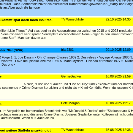
 "Die Addams Family" USA 1991 | Gruselkomödie TVS: Mit der Verfilmung der 60er-Jahre-Seri
nknüller. Dass Sonnenfeld zuvor ein exzellenter Kameramann gewesen ist („Harry und Sally“,
e an. Aber auch die famose
TV Wunschliste
22.10.2025 14:35
ie kommt spät doch noch ins Free-
illion Little Things": Auf sixx beginnt die Ausstrahlung der zwischen 2018 und 2023 produzie
Serie mit einem sehr späten Sendeplatz vorliebnehmen: Neue Folgen laufen immer mittwoch
 Lone Star". Man darf davon aus
fritz2301
20.10.2025 12:09
 der 70er (SWR)
 Folge 1: 1. Joe Dassin - Oh, Champs-Élysées 1969 2. Desireless - Voyage Voyage 1986 3. 
Polnareff - Love me, please love me 1966 5. Marie Myriam - L'oiseau et l'enfant 1977 6. Mich
es Dutronc -
GerneGucker
16.08.2025 21:59
t
---------------------- > Nein, "Ellis" und "Grace" und "Line of Duty" und > "Annika" und der hoffen
s spannende > Crime-Dramen konzipiert und nicht als > Krimi-Komödie. Wenn du lustigen Kr
Pete Morgan
16.08.2025 19:17
t
det. Im Vergleich mit humorvollen Britenkrimis wie "McDonald & Dodds" oder "Shakespeare &
urchaus ernstes und düsteres Crime Drama. Joviales Geplänkel unter Kollegen ist nicht unbe
g aufzulockern. Wenn du Grace als hu
TV Wunschliste
15.08.2025 12:36
wei weitere Staffeln angekündigt