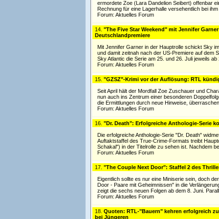
ermordete Zoe (Lara Dandelion Seibert) offenbar e
Rechnung für eine Lagerhalle versehentlich bei ihm
Forum:
Aktuelles Forum
14.
"The Five Star Weekend" mit Jennifer Garner (
Deutschlandpremiere
Mit Jennifer Garner in der Hauptrolle schickt Sky
und damit zeitnah nach der US-Premiere auf dem Str
Sky Atlantic die Serie am 25. und 26. Juli jeweils a
Forum:
Aktuelles Forum
15.
"GZSZ"-Krimi vor der Auflösung: RTL kündig
Seit April hält der Mordfall Zoe Zuschauer und Char
nun auch ins Zentrum einer besonderen Doppelfolge 
die Ermittlungen durch neue Hinweise, überrasc
Forum:
Aktuelles Forum
16.
"Dr. Death": Erfolgreiche Anthologie-Serie 
Die erfolgreiche Anthologie-Serie "Dr. Death" widmet
Auftaktstaffel des True-Crime-Formats treibt Haup
Schakal") in der Titelrolle zu sehen ist. Nachdem 
Forum:
Aktuelles Forum
17.
"The Couple Next Door": Staffel 2 des Thrill
Eigentlich sollte es nur eine Miniserie sein, doch d
Door - Paare mit Geheimnissen" in die Verlängerun
zeigt die sechs neuen Folgen ab dem 8. Juni. Paralle
Forum:
Aktuelles Forum
18.
Quoten: RTL-"Bauern" kehren erfolgreich z
bei Jüngeren