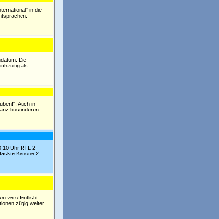
rnational" in die
entsprachen.
ndatum: Die
chzeitig als
uben!". Auch in
 ganz besonderen
10.10 Uhr RTL 2
 Nackte Kanone 2
n veröffentlicht.
tionen zügig weiter.