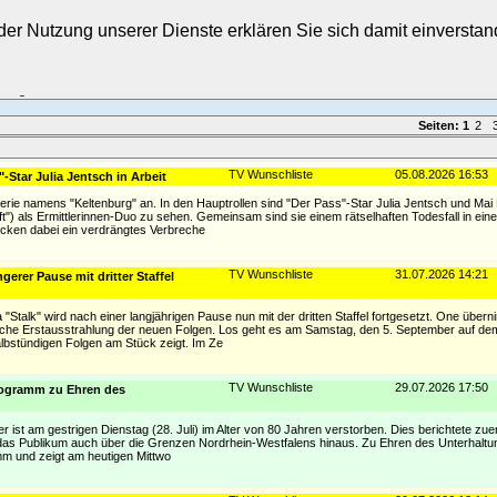
t der Nutzung unserer Dienste erklären Sie sich damit einverst
Login
Seiten:
1
2
TV Wunschliste
05.08.2026 16:53
-Star Julia Jentsch in Arbeit
erie namens "Keltenburg" an. In den Hauptrollen sind "Der Pass"-Star Julia Jentsch und Mai
aft") als Ermittlerinnen-Duo zu sehen. Gemeinsam sind sie einem rätselhaften Todesfall in ein
cken dabei ein verdrängtes Verbreche
TV Wunschliste
31.07.2026 14:21
erer Pause mit dritter Staffel
Stalk" wird nach einer langjährigen Pause nun mit der dritten Staffel fortgesetzt. One über
sche Erstausstrahlung der neuen Folgen. Los geht es am Samstag, den 5. September auf d
lbstündigen Folgen am Stück zeigt. Im Ze
TV Wunschliste
29.07.2026 17:50
rogramm zu Ehren des
r ist am gestrigen Dienstag (28. Juli) im Alter von 80 Jahren verstorben. Dies berichtete zu
r das Publikum auch über die Grenzen Nordrhein-Westfalens hinaus. Zu Ehren des Unterhaltu
m und zeigt am heutigen Mittwo