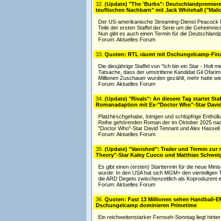
32.
(Update) "The 'Burbs": Deutschlandpremiere
teuflischen Nachbarn" mit Jack Whitehall ("Mali
Der US-amerikanische Streaming-Dienst Peacock hat
Teile der ersten Staffel der Serie um die Geheimn
Nun gibt es auch einen Termin für die Deutschlandp
Forum:
Aktuelles Forum
33.
Quoten: RTL räumt mit Dschungelcamp-Fina
Die diesjährige Staffel von "Ich bin ein Star - Hol
Tatsache, dass der umstrittene Kandidat Gil Ofari
Millionen Zuschauer wurden gezählt, mehr hatte wie
Forum:
Aktuelles Forum
34.
(Update) "Rivals": An diesem Tag startet St
Romanadaption mit Ex-"Doctor Who"-Star Davi
Platzhirschgehabe, Intrigen und schlüpfrige Enthüllu
Reihe gehörenden Roman der im Oktober 2025 nach 
"Doctor Who"-Star David Tennant und Alex Hassell (
Forum:
Aktuelles Forum
35.
(Update) "Vanished": Trailer und Termin zur
Theory"-Star Kaley Cuoco und Matthias Schwei
Es gibt einen (ersten) Starttermin für die neue Mi
wurde: In den USA hat sich MGM+ den vierteiligen 
die ARD Degeto zwischenzeitlich als Koproduzent ei
Forum:
Aktuelles Forum
36.
Quoten: Fast 13 Millionen sehen Handball-EM
Dschungelcamp dominieren Primetime
Ein reichweitenstarker Fernseh-Sonntag liegt hinte