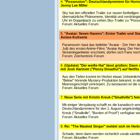
4.
"Possession": Deutschlandpremiere für Horr
Jonny Lee Miller
Sky hat den offiziellen Trailer zur neuen fünfteilige
übernatürliche Phänomene, Identität und verdräng
Uhr im Doppelpack zu sehen.Sky-Trailer zu "Posse
Forum:
Aktuelles Forum
5.
"Avatar: Seven Havens": Erster Trailer und St
Anime-Kultserie
Paramount+ baut das beliebte "Avatar - Der Herr 
Juli) des ersten Anime-Films "Avatar Aang: Der Her
Streaminganbieter erscheint, dürfen sich Fans noch
Forum:
Zeichentrick-Forum
6.
(Update) "Der weiße Hai" lässt grüßen: Dann s
mit Josh Hartnett ("Penny Dreadful") auf Netflix
Aus den Tiefen kommt im Herbst etwas Unheimliches 
"Below" hörende Mystery-Produktion bekannt, in d
Meeresgeschöpf verkörpert. Zu bestaunen ist die sec
Forum:
Aktuelles Forum
7.
Neue Serie mit Kristin Kreuk ("Smallville") f
Mit einiger Verspätung schafft es die kanadisch-am
Deutschlandpremiere für den 1. August angekündigt. 
Kreuk ("Smallville", "Burden of Proof") verfügbar w
Forum:
Aktuelles Forum
8.
Re: "The Masked Singer" meldet sich im Herb
Schade, denn dann werden sicherlich vorab sämtli
Forum:
Aktuelles Forum