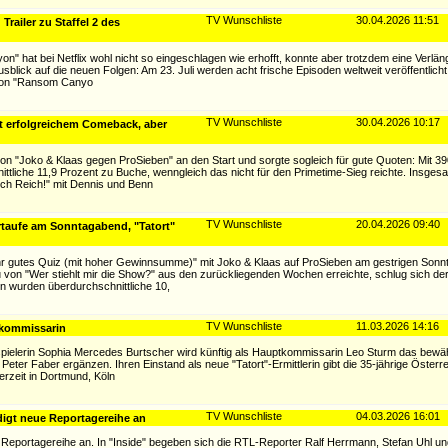
TV Wunschliste
30.04.2026 11:51
railer zu Staffel 2 des
" hat bei Netflix wohl nicht so eingeschlagen wie erhofft, konnte aber trotzdem eine Verlä
usblick auf die neuen Folgen: Am 23. Juli werden acht frische Episoden weltweit veröffentlicht;
 von "Ransom Canyo
TV Wunschliste
30.04.2026 10:17
t erfolgreichem Comeback, aber
von "Joko & Klaas gegen ProSieben" an den Start und sorgte sogleich für gute Quoten: Mit 
tliche 11,9 Prozent zu Buche, wenngleich das nicht für den Primetime-Sieg reichte. Insges
ch Reich!" mit Dennis und Benn
TV Wunschliste
20.04.2026 09:40
rtaufe am Sonntagabend, "Tatort"
sehr gutes Quiz (mit hoher Gewinnsumme)" mit Joko & Klaas auf ProSieben am gestrigen Son
von "Wer stiehlt mir die Show?" aus den zurückliegenden Wochen erreichte, schlug sich der 
 wurden überdurchschnittliche 10,
TV Wunschliste
11.03.2026 14:16
tkommissarin
uspielerin Sophia Mercedes Burtscher wird künftig als Hauptkommissarin Leo Sturm das bew
ter Faber ergänzen. Ihren Einstand als neue "Tatort"-Ermittlerin gibt die 35-jährige Österre
derzeit in Dortmund, Köln
TV Wunschliste
04.03.2026 16:01
digt neue Reportagereihe an
 Reportagereihe an. In "Inside" begeben sich die RTL-Reporter Ralf Herrmann, Stefan Uhl un