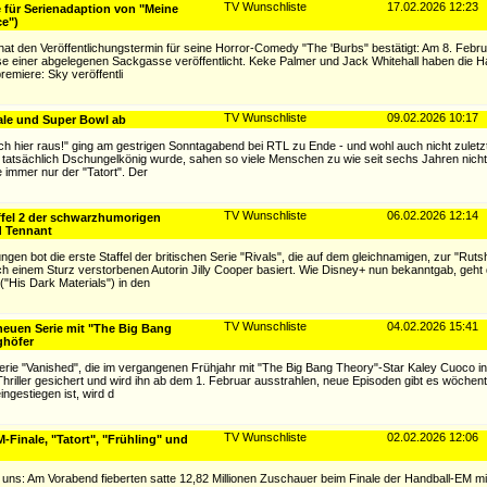
TV Wunschliste
17.02.2026 12:23
 für Serienadaption von "Meine
ce")
 den Veröffentlichungstermin für seine Horror-Comedy "The 'Burbs" bestätigt: Am 8. Febru
isse einer abgelegenen Sackgasse veröffentlicht. Keke Palmer und Jack Whitehall haben die 
remiere: Sky veröffentli
TV Wunschliste
09.02.2026 10:17
le und Super Bowl ab
t mich hier raus!" ging am gestrigen Sonntagabend bei RTL zu Ende - und wohl auch nicht zuletz
m tatsächlich Dschungelkönig wurde, sahen so viele Menschen zu wie seit sechs Jahren nicht
 immer nur der "Tatort". Der
TV Wunschliste
06.02.2026 12:14
affel 2 der schwarzhumorigen
d Tennant
ngen bot die erste Staffel der britischen Serie "Rivals", die auf dem gleichnamigen, zur "Ruts
einem Sturz verstorbenen Autorin Jilly Cooper basiert. Wie Disney+ nun bekanntgab, geht
"His Dark Materials") in den
TV Wunschliste
04.02.2026 15:41
 neuen Serie mit "The Big Bang
ghöfer
niserie "Vanished", die im vergangenen Frühjahr mit "The Big Bang Theory"-Star Kaley Cuoco i
Thriller gesichert und wird ihn ab dem 1. Februar ausstrahlen, neue Episoden gibt es wöche
ngestiegen ist, wird d
TV Wunschliste
02.02.2026 12:06
-Finale, "Tatort", "Frühling" und
r uns: Am Vorabend fieberten satte 12,82 Millionen Zuschauer beim Finale der Handball-EM m