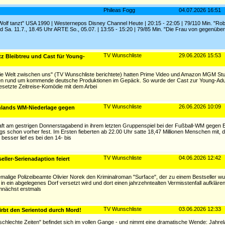
Phileas Fogg
04.07.2026 16:51
 Wolf tanzt" USA 1990 | Westernepos Disney Channel Heute | 20:15 - 22:05 | 79/110 Min. "R
nd Sa. 11.7., 18.45 Uhr ARTE So., 05.07. | 13:55 - 15:20 | 79/85 Min. "Die Frau von gegenübe
TV Wunschliste
29.06.2026 15:53
z Bleibtreu und Cast für Young-
- Die Welt zwischen uns" (TV Wunschliste berichtete) hatten Prime Video und Amazon MGM S
ten rund um kommende deutsche Produktionen im Gepäck. So wurde der Cast zur Young-Adult
esetzte Zeitreise-Komödie mit dem Arbei
TV Wunschliste
26.06.2026 10:09
chlands WM-Niederlage gegen
aft am gestrigen Donnerstagabend in ihrem letzten Gruppenspiel bei der Fußball-WM gegen
gs schon vorher fest. Im Ersten fieberten ab 22.00 Uhr satte 18,47 Millionen Menschen mit, d
besser lief es bei den 14- bis
TV Wunschliste
04.06.2026 12:42
eller-Serienadaption feiert
emalige Polizeibeamte Olivier Norek den Kriminalroman "Surface", der zu einem Bestseller wu
 in ein abgelegenes Dorf versetzt wird und dort einen jahrzehntealten Vermisstenfall aufkläre
demnächst erstmals
TV Wunschliste
03.06.2026 12:33
irbt den Serientod durch Mord!
schlechte Zeiten" befindet sich im vollen Gange - und nimmt eine dramatische Wende: Jahrela