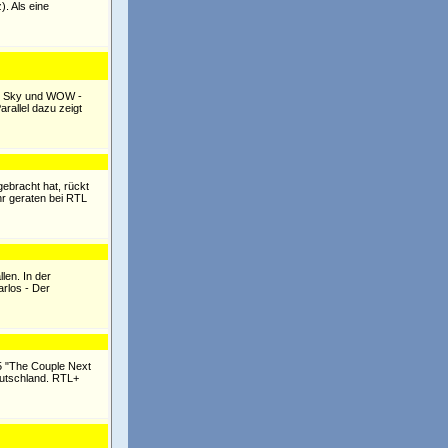
. Als eine
bei Sky und WOW -
rallel dazu zeigt
gebracht hat, rückt
hr geraten bei RTL
len. In der
rlos - Der
025 "The Couple Next
eutschland. RTL+