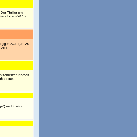
 Der Thriller um
ittwochs um 20.15
rgigen Start (am 25.
f dem
den schlichten Namen
chauriges
n") und Kristin