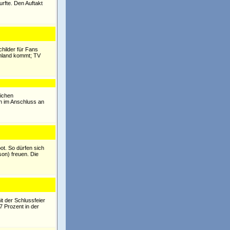
rfte. Den Auftakt
hilder für Fans
schland kommt; TV
eichen
ch im Anschluss an
ot. So dürfen sich
son) freuen. Die
t der Schlussfeier
7 Prozent in der