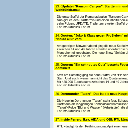
23.
(Update) "Ransom Canyon": Starttermin und T
Wohlfühldramas
Die erste Staffel der Romanadaption "Ransom Canyon
Nun gibt es den Starttermin und einen inhaltlichen A
zehn Folgen. UPDATE: Trailer zur zweiten Staffel
Forum:
Aktuelles Forum
24.
Quoten: "Joko & Klaas gegen ProSieben" mi
"Inside OBI" vorn
Am gestrigen Mittwochabend ging die neue Staffel 
zwischen 14 und 49 Jahren standen überdurchschnit
Menschen eingeschaltet. Die neue Show "Schäm di
Forum:
Aktuelles Forum
25.
Quoten: "Ein sehr gutes Quiz" besteht Feue
dominiert
Statt am Samstag ging die neue Staffel von "Ein 
Start. Und auch, wenn man nicht das Quotenniveau 
Mit 420.000 Zuschauern zwischen 14 und 49 Jahren
Forum:
Aktuelles Forum
26.
Dortmunder "Tatort": Das ist die neue Haup
Die Neue im Dortmunder "Tatort" steht fest: Scha
Hartmann als langjährigen Kriminalhauptkommissar Pe
"Tatort"-Folge "Blut und Wasser" (Arbeitstitel), die 
Forum:
Aktuelles Forum
27.
Inside Ferrero, Ikea, AIDA und OBI: RTL kün
RTL kündigt für den Frühlingsmonat April eine neue