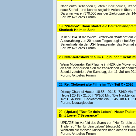
Nach enttäuschenden Quoten für die neue Quizshow 
neue Staffel - und konnte sogleich vollends überze
Darunter waren 370.000 aus der Zielgruppe der 14- b
Forum:
Aktuelles Forum
19.
"Watson": Dann startet die Deutschlandpremi
Sherlock-Holmes-Serie
In den USA ist die zweite Staffel von "Watson" am
Ausstrahlung von 20 neuen Folgen beginnt bei Sky On
Serienfinale, da der US-Heimatsender das Format a
Forum:
Aktuelles Forum
20.
NDR-Rateshow "Kaum zu glauben!" kehrt m
Wenn Moderator Kai Pflaume im NDR die Möwentröte 
diesem Jahr dürfen sich die zahlreichen Zuschaue
Special zelebriert: Am Samstag, den 11. Juli um 20
Forum:
Aktuelles Forum
21.
Re: (Seltene) alte Filme im TV - Teil X - 2026
Disney Channel Heute | 18:55 - 20:15 | 73/80 Min.
Heute | 20:15 - 21:55 | 78/100 Min. "Die Nackte K
1/2" USA 1991 | Copklamotte Wh.: 2.45 Uhr RTL 2 
Forum:
Nostalgieecke
22.
(Update) "Nur für dein Leben": Neuer Trailer
Britt Lower ("Severance")
UPDATE: Im Vorfeld des Starts von "Nur für dein Leb
Trailer zu "Nur für dein Leben" (deutsch) Trailer z
Während die meisten Miniserien nach dessen Büch
Forum:
Aktuelles Forum