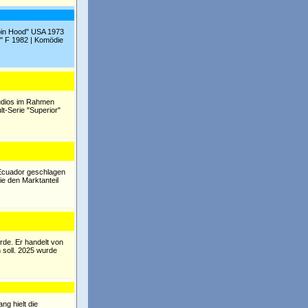
obin Hood" USA 1973
r" F 1982 | Komödie
tudios im Rahmen
-Serie "Superior"
 Ecuador geschlagen
ie den Marktanteil
rde. Er handelt von
n soll. 2025 wurde
ng hielt die