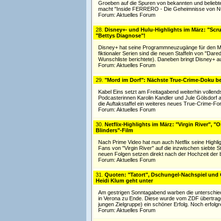
Groeben auf die Spuren von bekannten und beliebten
macht "Inside FERRERO - Die Geheimnisse von Nut
Forum:
Aktuelles Forum
28.
Disney+- und Hulu-Highlights im März: "Scrub
"Bettys Diagnose"!
Disney+ hat seine Programmneuzugänge für den Mä
fiktionaler Serien sind die neuen Staffeln von "Dar
Wunschliste berichtete). Daneben bringt Disney+ a
Forum:
Aktuelles Forum
29.
"Mord im Dorf": Nächste True-Crime-Doku be
Kabel Eins setzt am Freitagabend weiterhin vollen
Podcasterinnen Karolin Kandler und Jule Gölsdorf a
die Auftakstaffel ein weiteres neues True-Crime-F
Forum:
Aktuelles Forum
30.
Netflix-Highlights im März: "Virgin River", "
Blinders"-Film
Nach Prime Video hat nun auch Netflix seine Highli
Fans von "Virgin River" auf die inzwischen siebte 
neuen Folgen setzen direkt nach der Hochzeit der b
Forum:
Aktuelles Forum
31.
Quoten: "Tatort", Dschungel-Nachspiel und 
Heidi Klum geht unter
Am gestrigen Sonntagabend warben die unterschied
in Verona zu Ende. Diese wurde vom ZDF übertragen
jungen Zielgruppe) ein schöner Erfolg. Noch erfolgr
Forum:
Aktuelles Forum