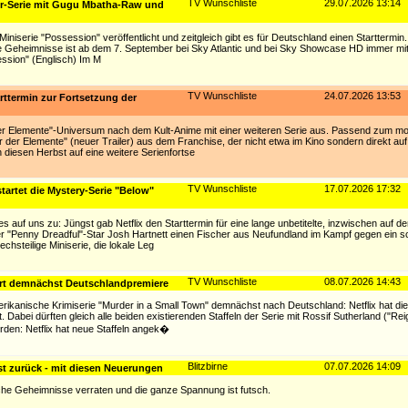
TV Wunschliste
29.07.2026 13:14
or-Serie mit Gugu Mbatha-Raw und
n Miniserie "Possession" veröffentlicht und zeitgleich gibt es für Deutschland einen Starttermin.
te Geheimnisse ist ab dem 7. September bei Sky Atlantic und bei Sky Showcase HD immer m
ssion" (Englisch) Im M
TV Wunschliste
24.07.2026 13:53
arttermin zur Fortsetzung der
der Elemente"-Universum nach dem Kult-Anime mit einer weiteren Serie aus. Passend zum mo
r der Elemente" (neuer Trailer) aus dem Franchise, der nicht etwa im Kino sondern direkt au
 diesen Herbst auf eine weitere Serienfortse
TV Wunschliste
17.07.2026 17:32
tartet die Mystery-Serie "Below"
auf uns zu: Jüngst gab Netflix den Starttermin für eine lange unbetitelte, inzwischen auf 
er "Penny Dreadful"-Star Josh Hartnett einen Fischer aus Neufundland im Kampf gegen ein s
hsteilige Miniserie, die lokale Leg
TV Wunschliste
08.07.2026 14:43
eiert demnächst Deutschlandpremiere
erikanische Krimiserie "Murder in a Small Town" demnächst nach Deutschland: Netflix hat die
Dabei dürften gleich alle beiden existierenden Staffeln der Serie mit Rossif Sutherland ("Reig
erden: Netflix hat neue Staffeln angek�
Blitzbirne
07.07.2026 14:09
st zurück - mit diesen Neuerungen
che Geheimnisse verraten und die ganze Spannung ist futsch.