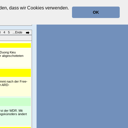
anden, dass wir Cookies verwenden.
OK
3
4
5
...Ende
 Duong Kieu
er abgeschotteten
nimmt nach der Free-
em ARD-
erst der WDR. Mit
ngskünstlers ändert