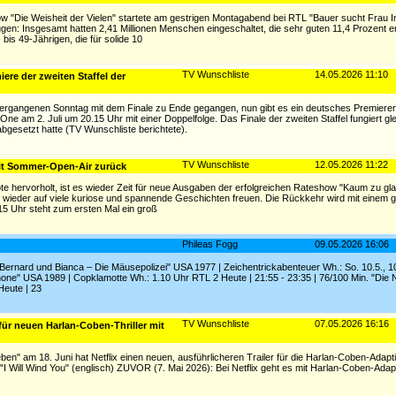
"Die Weisheit der Vielen" startete am gestrigen Montagabend bei RTL "Bauer sucht Frau Inte
ugen: Insgesamt hatten 2,41 Millionen Menschen eingeschaltet, die sehr guten 11,4 Prozent 
is 49-Jährigen, die für solide 10
TV Wunschliste
14.05.2026 11:10
ere der zweiten Staffel der
 vergangenen Sonntag mit dem Finale zu Ende gegangen, nun gibt es ein deutsches Premiere
e am 2. Juli um 20.15 Uhr mit einer Doppelfolge. Das Finale der zweiten Staffel fungiert glei
bgesetzt hatte (TV Wunschliste berichtete).
TV Wunschliste
12.05.2026 11:22
it Sommer-Open-Air zurück
hervorholt, ist es wieder Zeit für neue Ausgaben der erfolgreichen Rateshow "Kaum zu gla
r wieder auf viele kuriose und spannende Geschichten freuen. Die Rückkehr wird mit einem
.15 Uhr steht zum ersten Mal ein groß
Phileas Fogg
09.05.2026 16:06
 "Bernard und Bianca – Die Mäusepolizei" USA 1977 | Zeichentrickabenteuer Wh.: So. 10.5., 
anone" USA 1989 | Copklamotte Wh.: 1.10 Uhr RTL 2 Heute | 21:55 - 23:35 | 76/100 Min. "Die
Heute | 23
TV Wunschliste
07.05.2026 16:16
 für neuen Harlan-Coben-Thriller mit
en" am 18. Juni hat Netflix einen neuen, ausführlicheren Trailer für die Harlan-Coben-Adaptio
u "I Will Wind You" (englisch) ZUVOR (7. Mai 2026): Bei Netflix geht es mit Harlan-Coben-Adap