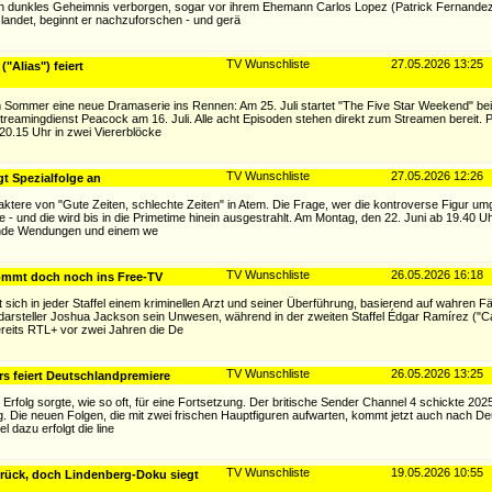
in dunkles Geheimnis verborgen, sogar vor ihrem Ehemann Carlos Lopez (Patrick Fernandez)
 landet, beginnt er nachzuforschen - und gerä
TV Wunschliste
27.05.2026 13:25
"Alias") feiert
 im Sommer eine neue Dramaserie ins Rennen: Am 25. Juli startet "The Five Star Weekend" 
eamingdienst Peacock am 16. Juli. Alle acht Episoden stehen direkt zum Streamen bereit. Pa
b 20.15 Uhr in zwei Viererblöcke
TV Wunschliste
27.05.2026 12:26
t Spezialfolge an
aktere von "Gute Zeiten, schlechte Zeiten" in Atem. Die Frage, wer die kontroverse Figur um
- und die wird bis in die Primetime hinein ausgestrahlt. Am Montag, den 22. Juni ab 19.40 U
hende Wendungen und einem we
TV Wunschliste
26.05.2026 16:18
kommt doch noch ins Free-TV
 sich in jeder Staffel einem kriminellen Arzt und seiner Überführung, basierend auf wahren Fäl
tdarsteller Joshua Jackson sein Unwesen, während in der zweiten Staffel Édgar Ramírez ("Ca
bereits RTL+ vor zwei Jahren die De
TV Wunschliste
26.05.2026 13:25
ers feiert Deutschlandpremiere
er Erfolg sorgte, wie so oft, für eine Fortsetzung. Der britische Sender Channel 4 schickte 2
g. Die neuen Folgen, die mit zwei frischen Hauptfiguren aufwarten, kommt jetzt auch nach D
l dazu erfolgt die line
TV Wunschliste
19.05.2026 10:55
urück, doch Lindenberg-Doku siegt