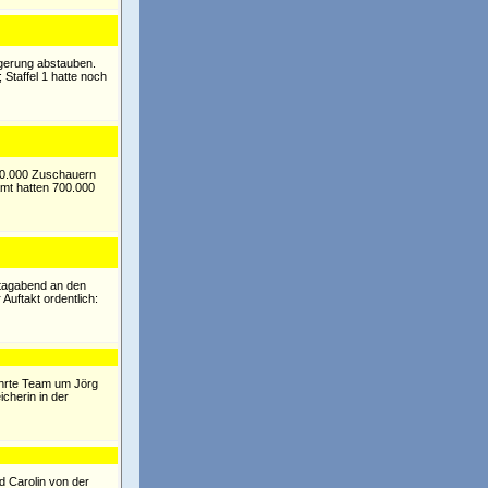
ngerung abstauben.
 Staffel 1 hatte noch
390.000 Zuschauern
amt hatten 700.000
ntagabend an den
Auftakt ordentlich:
ährte Team um Jörg
icherin in der
d Carolin von der