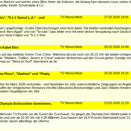
 Marken und werfen einen Blick hinter die Kulissen, die bislang fast niemand zuvor sehen du
ella, Kinder Schokolade & Co
TV Wunschliste
27.02.2026 19:01
s", "9-1-1 Notruf L.A." - und
rz angekündigt. Große Überraschungen sind nicht dabei. Die beiden nominalen Aushängesc
edevil: Born Again" und von "Scrubs" (das leider erst mit einer dicken Verspätung nach Deut
uch neue Folgen von "9-1-1 Notr
TV Wunschliste
26.02.2026 14:49
i Kabel Eins
ds auf das beliebte Genre True Crime. Während derzeit noch um 20.15 Uhr die beiden erfolgr
ls "Weiblich. Tödlich. Sisters in Crime" wahren Verbrechen auf den Grund gehen, kündigt si
ormat an: "Mord im Dorf" übernimmt ab de
TV Wunschliste
25.02.2026 19:16
One Piece", "Vladimir" und "Peaky
ghts für März 2026 verkündet - und Neuheiten für sehr unterschiedliche Zielgruppen im Angeb
Staffel der erfolgreichen Romanze mit Mel (Alexandra Breckenridge) und Jack (Martin Hender
eiden Hauptfiguren ein. Mel
TV Wunschliste
23.02.2026 12:19
Olympia-Schlussfeier dominieren,
lichsten TV-Events um die Gunst der Zuschauer. So gingen die Olympischen Winterspiele mi
 und war ab 20.30 Uhr mit 4,28 Millionen Zuschauern bei 18,9 Prozent Marktanteil (und 13,
eicher waren allerdings die Übertra