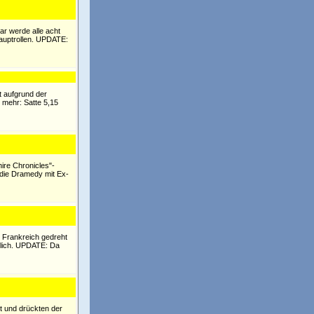
ar werde alle acht
Hauptrollen. UPDATE:
t aufgrund der
 mehr: Satte 5,15
hire Chronicles"-
 die Dramedy mit Ex-
n Frankreich gedreht
ntlich. UPDATE: Da
it und drückten der