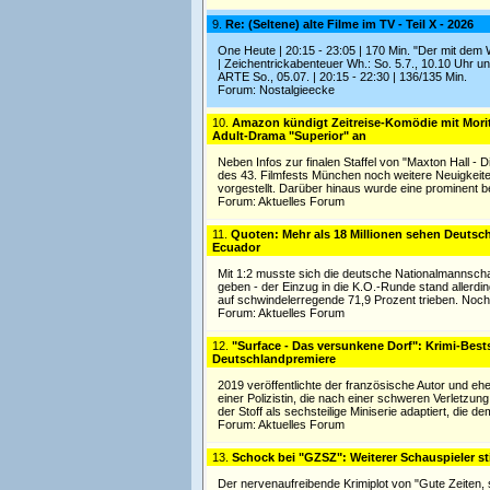
9.
Re: (Seltene) alte Filme im TV - Teil X - 2026
One Heute | 20:15 - 23:05 | 170 Min. "Der mit dem
| Zeichentrickabenteuer Wh.: So. 5.7., 10.10 Uhr u
ARTE So., 05.07. | 20:15 - 22:30 | 136/135 Min.
Forum:
Nostalgieecke
10.
Amazon kündigt Zeitreise-Komödie mit Morit
Adult-Drama "Superior" an
Neben Infos zur finalen Staffel von "Maxton Hall 
des 43. Filmfests München noch weitere Neuigkei
vorgestellt. Darüber hinaus wurde eine prominent b
Forum:
Aktuelles Forum
11.
Quoten: Mehr als 18 Millionen sehen Deuts
Ecuador
Mit 1:2 musste sich die deutsche Nationalmannsch
geben - der Einzug in die K.O.-Runde stand allerdin
auf schwindelerregende 71,9 Prozent trieben. Noch 
Forum:
Aktuelles Forum
12.
"Surface - Das versunkene Dorf": Krimi-Bests
Deutschlandpremiere
2019 veröffentlichte der französische Autor und eh
einer Polizistin, die nach einer schweren Verletzung
der Stoff als sechsteilige Miniserie adaptiert, die 
Forum:
Aktuelles Forum
13.
Schock bei "GZSZ": Weiterer Schauspieler st
Der nervenaufreibende Krimiplot von "Gute Zeiten, 