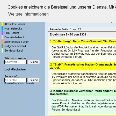
Cookies erleichtern die Bereitstellung unserer Dienste. Mi
Die Fernseh-Diskussionsforen von
Weitere Informationen
Startseite
Forenliste
•
Themenübersicht
•
Neueste Beiträge
•
Aktuelles Forum
Nostalgieecke
Aktuelle Seite:
1 von 27
Film-Forum
Ergebnisse 1 - 50 von 1303
Der Werbeblock
1.
"Keltenburg": Neue Crime-Serie mit "Der Pass"
Zeichentrick-Forum
Ratgeber Technik
Der SWR kündigt die Produktion einer neuen Krimis
Sendeschluss!
(bekannt als Dr. Lilly Phan aus "In aller Freundsch
Gemeinschaft im Schwarzwald auf der Spur und de
Forum:
Aktuelles Forum
Stichwortsuche:
2.
"Stalk": Französisches Hacker-Drama nach läng
zurück
Login
/
Registrieren
Das vielfach prämierte französische Hacker-Drama "
Serien-Info:
TV-Premiere der Serie nun erstmals auch die deut
Spartensender, der ab 21.45 Uhr sämtliche zehn ha
Forum:
Aktuelles Forum
Powered by
wunschliste.de
3.
Konrad Beikircher verstorben: WDR ändert P
Kabarettisten
Der Kabarettist, Musiker und Autor Konrad Beikirche
seiner Kunst in rheinischer Mundart begeisterte e
das WDR Fernsehen kurzfristig sein Abendprogram
Forum:
Sendeschluss!