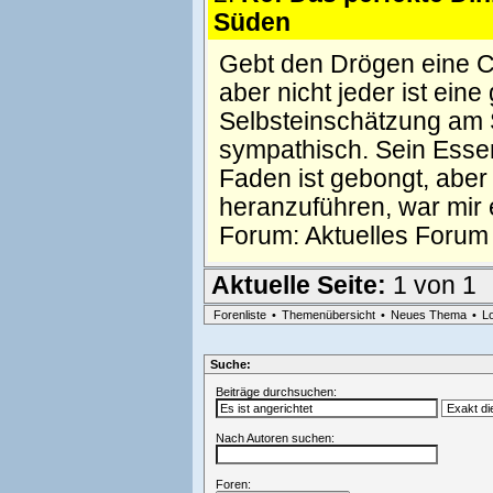
Süden
Gebt den Drögen eine Ch
aber nicht jeder ist ei
Selbsteinschätzung am S
sympathisch. Sein Essen 
Faden ist gebongt, abe
heranzuführen, war mir
Forum:
Aktuelles Forum
Aktuelle Seite:
1 von 1
Forenliste
•
Themenübersicht
•
Neues Thema
•
L
Suche:
Beiträge durchsuchen:
Nach Autoren suchen:
Foren: