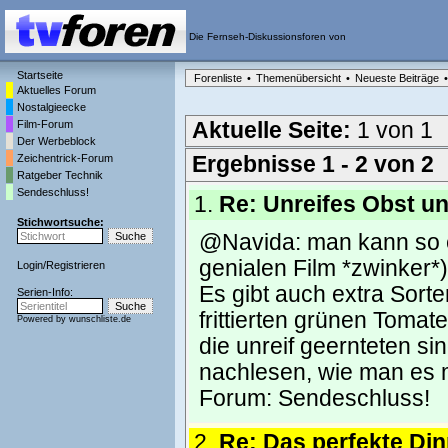
Die Fernseh-Diskussionsforen von
Startseite
Forenliste
•
Themenübersicht
•
Neueste Beiträge
•
Aktuelles Forum
Nostalgieecke
Film-Forum
Aktuelle Seite:
1 von 1
Der Werbeblock
Zeichentrick-Forum
Ergebnisse 1 - 2 von 2
Ratgeber Technik
Sendeschluss!
1.
Re: Unreifes Obst 
Stichwortsuche:
@Navida: man kann so e
genialen Film *zwinker*)
Login
/
Registrieren
Es gibt auch extra Sorten
Serien-Info:
frittierten grünen Tomat
Powered by
wunschliste.de
die unreif geernteten s
nachlesen, wie man es 
Forum:
Sendeschluss!
2.
Re: Das perfekte Din