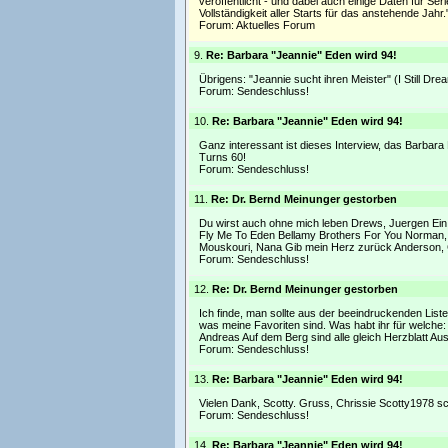
veröffentlicht - und dabei auch einige Daten für Ser
Vollständigkeit aller Starts für das anstehende Jahr
Forum:
Aktuelles Forum
9.
Re: Barbara "Jeannie" Eden wird 94!
Übrigens: "Jeannie sucht ihren Meister" (I Still D
Forum:
Sendeschluss!
10.
Re: Barbara "Jeannie" Eden wird 94!
Ganz interessant ist dieses Interview, das Barbar
Turns 60!
Forum:
Sendeschluss!
11.
Re: Dr. Bernd Meinunger gestorben
Du wirst auch ohne mich leben Drews, Juergen Ein 
Fly Me To Eden Bellamy Brothers For You Norman, 
Mouskouri, Nana Gib mein Herz zurück Anderson,
Forum:
Sendeschluss!
12.
Re: Dr. Bernd Meinunger gestorben
Ich finde, man sollte aus der beeindruckenden List
was meine Favoriten sind. Was habt ihr für welche:
Andreas Auf dem Berg sind alle gleich Herzblatt A
Forum:
Sendeschluss!
13.
Re: Barbara "Jeannie" Eden wird 94!
Vielen Dank, Scotty. Gruss, Chrissie Scotty1978 schri
Forum:
Sendeschluss!
14.
Re: Barbara "Jeannie" Eden wird 94!