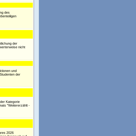
ung des
ebenteiligen
tlichung der
werterweise nicht
ktionen und
 Studenten der
der Kategorie
mats "Weitererzählt -
ahres 2026