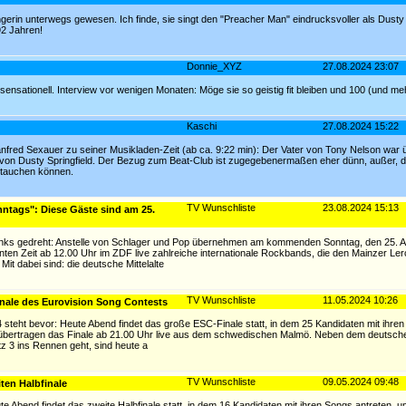
gerin unterwegs gewesen. Ich finde, sie singt den "Preacher Man" eindrucksvoller als Dusty 
 92 Jahren!
Donnie_XYZ
27.08.2024 23:07
t sensationell. Interview vor wenigen Monaten: Möge sie so geistig fit bleiben und 100 (und m
Kaschi
27.08.2024 15:22
fred Sexauer zu seiner Musikladen-Zeit (ab ca. 9:22 min): Der Vater von Tony Nelson war ü
h von Dusty Springfield. Der Bezug zum Beat-Club ist zugegebenermaßen eher dünn, außer, 
uftauchen können.
TV Wunschliste
23.08.2024 15:13
ntags": Diese Gäste sind am 25.
 links gedreht: Anstelle von Schlager und Pop übernehmen am kommenden Sonntag, den 25. 
ten Zeit ab 12.00 Uhr im ZDF live zahlreiche internationale Rockbands, die den Mainzer L
it dabei sind: die deutsche Mittelalte
TV Wunschliste
11.05.2024 10:26
inale des Eurovision Song Contests
teht bevor: Heute Abend findet das große ESC-Finale statt, in dem 25 Kandidaten mit ihre
übertragen das Finale ab 21.00 Uhr live aus dem schwedischen Malmö. Neben dem deutschen
z 3 ins Rennen geht, sind heute a
TV Wunschliste
09.05.2024 09:48
ten Halbfinale
e Abend findet das zweite Halbfinale statt, in dem 16 Kandidaten mit ihren Songs antreten, u