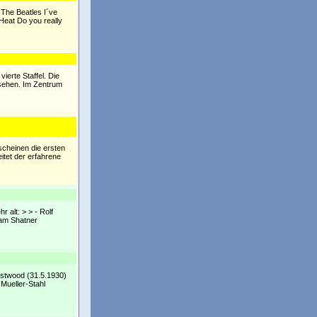
 The Beatles I´ve
Heat Do you really
ierte Staffel. Die
sehen. Im Zentrum
scheinen die ersten
itet der erfahrene
r alt: > > - Rolf
iam Shatner
Eastwood (31.5.1930)
 Mueller-Stahl