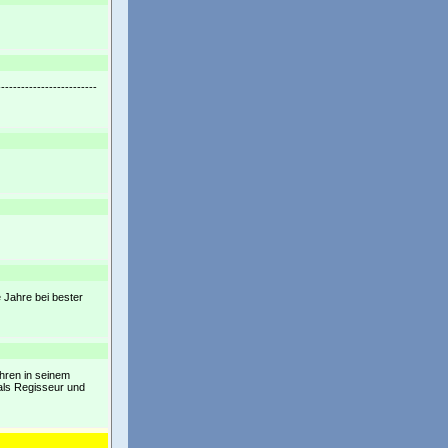
---------------------
 Jahre bei bester
hren in seinem
 als Regisseur und