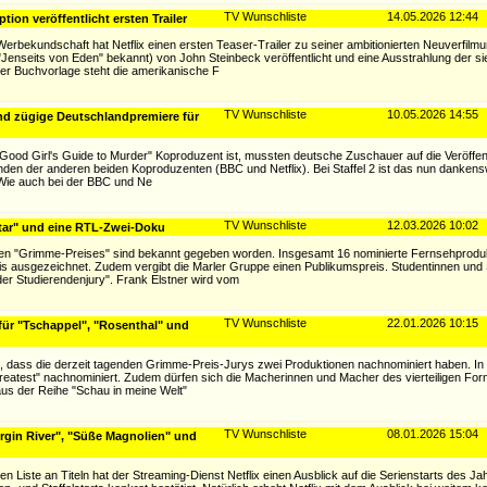
TV Wunschliste
14.05.2026 12:44
ion veröffentlicht ersten Trailer
erbekundschaft hat Netflix einen ersten Teaser-Trailer zu seiner ambitionierten Neuverfilm
 "Jenseits von Eden" bekannt) von John Steinbeck veröffentlicht und eine Ausstrahlung der si
der Buchvorlage steht die amerikanische F
TV Wunschliste
10.05.2026 14:55
nd zügige Deutschlandpremiere für
Good Girl's Guide to Murder" Koproduzent ist, mussten deutsche Zuschauer auf die Veröffen
unden der anderen beiden Koproduzenten (BBC und Netflix). Bei Staffel 2 ist das nun dankens
el. Wie auch bei der BBC und Ne
TV Wunschliste
12.03.2026 10:02
Star" und eine RTL-Zwei-Doku
rigen "Grimme-Preises" sind bekannt gegeben worden. Insgesamt 16 nominierte Fernsehprodu
is ausgezeichnet. Zudem vergibt die Marler Gruppe einen Publikumspreis. Studentinnen und
der Studierendenjury". Frank Elstner wird vom
TV Wunschliste
22.01.2026 10:15
ür "Tschappel", "Rosenthal" und
dass die derzeit tagenden Grimme-Preis-Jurys zwei Produktionen nachnominiert haben. In 
 Greatest" nachnominiert. Zudem dürfen sich die Macherinnen und Macher des vierteiligen For
us der Reihe "Schau in meine Welt"
TV Wunschliste
08.01.2026 15:04
Virgin River", "Süße Magnolien" und
 Liste an Titeln hat der Streaming-Dienst Netflix einen Ausblick auf die Serienstarts des J