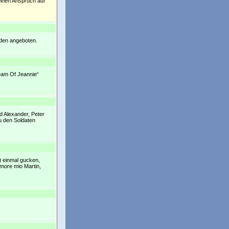
keinen Anspruch auf
rden angeboten.
ream Of Jeannie“
d Alexander, Peter
u den Soldaten
t einmal gucken,
Amore mio Martin,