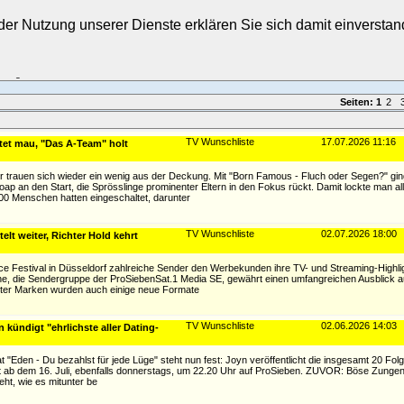
t der Nutzung unserer Dienste erklären Sie sich damit einverst
Login
Seiten:
1
2
TV Wunschliste
17.07.2026 11:16
et mau, "Das A-Team" holt
er trauen sich wieder ein wenig aus der Deckung. Mit "Born Famous - Fluch oder Segen?" gi
 an den Start, die Sprösslinge prominenter Eltern in den Fokus rückt. Damit lockte man a
0 Menschen hatten eingeschaltet, darunter
TV Wunschliste
02.07.2026 18:00
lt weiter, Richter Hold kehrt
e Festival in Düsseldorf zahlreiche Sender den Werbekunden ihre TV- und Streaming-Highlig
e, die Sendergruppe der ProSiebenSat.1 Media SE, gewährt einen umfangreichen Ausblick 
erter Marken wurden auch einige neue Formate
TV Wunschliste
02.06.2026 14:03
ündigt "ehrlichste aller Dating-
 "Eden - Du bezahlst für jede Lüge" steht nun fest: Joyn veröffentlicht die insgesamt 20 Fol
gt ab dem 16. Juli, ebenfalls donnerstags, um 22.20 Uhr auf ProSieben. ZUVOR: Böse Zunge
eht, wie es mitunter be