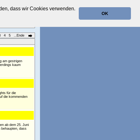
anden, dass wir Cookies verwenden.
OK
3
4
5
...Ende
ng am gestrigen
llerdings kaum
hts für die
auf die kommenden
gen ab dem 25. Juni
n behaupten, dass