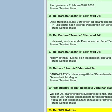
Fast genau vor 7 Jahren 08.09.2018.
Forum:
Sendeschluss!
15.
Re: Barbara "Jeannie" Eden wird 94!
Dass Hayden Rourke verstorben ist, dcahte ich mir sc
-- > ...die einzig noch lebende Person von der Seri
Forum:
Sendeschluss!
16.
Re: Barbara "Jeannie" Eden wird 94!
...die einzig noch lebende Person von der Serie "B
Forum:
Sendeschluss!
17.
Re: Barbara "Jeannie" Eden wird 94!
Happy Birthday! Sie hat sich gut gehalten. Ich fa
Forum:
Sendeschluss!
18.
Barbara "Jeannie" Eden wird 94!
BARBARA EDEN, die unvergeßliche "Bezaubernde Jea
Gesundheit! MrMagoo
Forum:
Sendeschluss!
19.
"Emergency Room"-Regisseur Jonathan Kap
Wie der US-Branchendienst Deadline berichtet, erl
Haus in Los Angeles einem bereits fortgeschrittene
Produzent der beliebten Krankenhausserie "Eme
Forum:
Sendeschluss!
20.
Re: SWR Kulthits