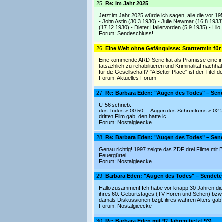
25.
Re: Im Jahr 2025
Jetzt im Jahr 2025 würde ich sagen, alle die vor 19
- John Astin (30.3.1930) - Julie Newmar (16.8.1933)
(17.12.1930) - Dieter Hallervorden (5.9.1935) - Lilo 
Forum:
Sendeschluss!
26.
Eine Welt ohne Gefängnisse: Starttermin für
Eine kommende ARD-Serie hat als Prämisse eine in
tatsächlich zu rehabilitieren und Kriminalität nachh
für die Gesellschaft? "A Better Place" ist der Titel de
Forum:
Aktuelles Forum
27.
Re: Barbara Eden: "Augen des Todes" – Sen
U-56 schrieb: ----------------------------------------
des Todes > 00.50 ... Augen des Schreckens > 02.20 
dritten Film gab, den hatte ic
Forum:
Nostalgieecke
28.
Re: Barbara Eden: "Augen des Todes" – Sen
Genau richtig! 1997 zeigte das ZDF drei Filme mit
Feuergürtel
Forum:
Nostalgieecke
29.
Barbara Eden: "Augen des Todes" – Sendet
Hallo zusammen! Ich habe vor knapp 30 Jahren di
ihres 60. Geburtstages (TV Hören und Sehen) bzw. 
damals Diskussionen bzgl. ihres wahren Alters gab, m
Forum:
Nostalgieecke
30.
Re: Barbara Eden mit 92 Jahren (jetzt 93)