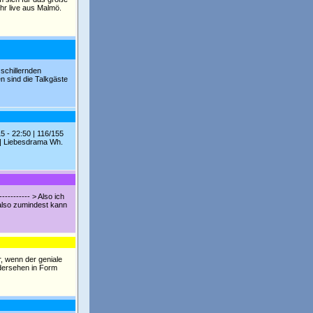
hr live aus Malmö.
schillernden
n sind die Talkgäste
5 - 22:50 | 116/155
 | Liebesdrama Wh.
--------- > Also ich
 also zumindest kann
r, wenn der geniale
edersehen in Form