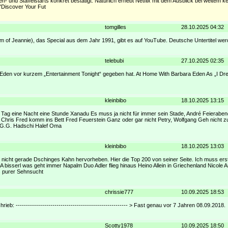
ien- und Staffelstarts konkret bestätigt. Natürlich erhebt Netflix mit dem Ausblick bei weitem 
."Discover Your Fut
tomgilles
28.10.2025 04:32
ream of Jeannie), das Special aus dem Jahr 1991, gibt es auf YouTube. Deutsche Untertitel we
telebubi
27.10.2025 02:35
a Eden vor kurzem „Entertainment Tonight“ gegeben hat. At Home With Barbara Eden As „I D
kleinbibo
18.10.2025 13:15
Tag eine Nacht eine Stunde Xanadu Es muss ja nicht für immer sein Stade, André Feieraben
Chris Fred komm ins Bett Fred Feuerstein Ganz oder gar nicht Petry, Wolfgang Geh nicht z
 G.G. Hadschi Halef Oma
kleinbibo
18.10.2025 13:03
e nicht gerade Dschinges Kahn hervorheben. Hier die Top 200 von seiner Seite. Ich muss ers
 A bisserl was geht immer Napalm Duo Adler flieg hinaus Heino Allein in Griechenland Nicole 
us purer Sehnsucht
chrissie777
10.09.2025 18:53
eb: ------------------------------------------------------- > Fast genau vor 7 Jahren 08.09.2018.
Scotty1978
10.09.2025 18:50