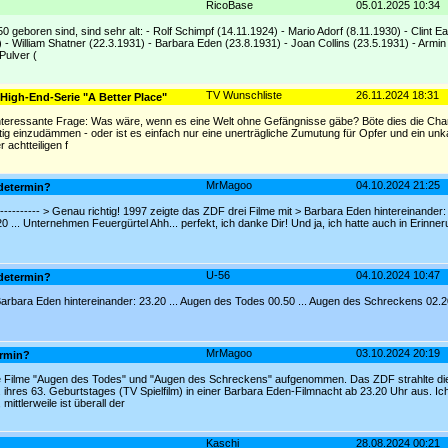
RicoBase
05.01.2025 10:34
50 geboren sind, sind sehr alt: - Rolf Schimpf (14.11.1924) - Mario Adorf (8.11.1930) - Clint 
 - William Shatner (22.3.1931) - Barbara Eden (23.8.1931) - Joan Collins (23.5.1931) - Armin
Pulver (
TV Wunschliste
26.11.2024 18:31
 High-End-Serie "A Better Place"
teressante Frage: Was wäre, wenn es eine Welt ohne Gefängnisse gäbe? Böte dies die Chan
altig einzudämmen - oder ist es einfach nur eine unerträgliche Zumutung für Opfer und ein unk
r achtteiligen f
MrMagoo
04.10.2024 21:25
determin?
--------------- > Genau richtig! 1997 zeigte das ZDF drei Filme mit > Barbara Eden hintereinander:
... Unternehmen Feuergürtel Ahh... perfekt, ich danke Dir! Und ja, ich hatte auch in Erinne
U-56
04.10.2024 10:47
determin?
 Barbara Eden hintereinander: 23.20 ... Augen des Todes 00.50 ... Augen des Schreckens 02.
MrMagoo
03.10.2024 20:19
ermin?
e Filme "Augen des Todes" und "Augen des Schreckens" aufgenommen. Das ZDF strahlte die 
ihres 63. Geburtstages (TV Spielfilm) in einer Barbara Eden-Filmnacht ab 23.20 Uhr aus. Ic
ittlerweile ist überall der
Kaschi
28.08.2024 00:21