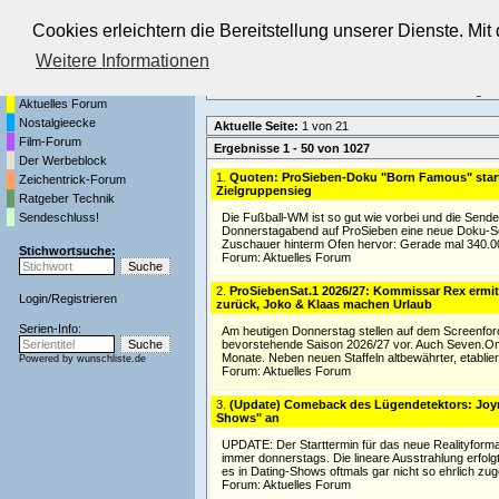
Cookies erleichtern die Bereitstellung unserer Dienste. Mi
Die Fernseh-Diskussionsforen von
Weitere Informationen
Startseite
Forenliste
•
Themenübersicht
•
Neueste Beiträge
•
Aktuelles Forum
Nostalgieecke
Aktuelle Seite:
1 von 21
Film-Forum
Ergebnisse 1 - 50 von 1027
Der Werbeblock
1.
Quoten: ProSieben-Doku "Born Famous" start
Zeichentrick-Forum
Zielgruppensieg
Ratgeber Technik
Sendeschluss!
Die Fußball-WM ist so gut wie vorbei und die Send
Donnerstagabend auf ProSieben eine neue Doku-Soap
Zuschauer hinterm Ofen hervor: Gerade mal 340.00
Stichwortsuche:
Forum:
Aktuelles Forum
2.
ProSiebenSat.1 2026/27: Kommissar Rex ermitte
Login
/
Registrieren
zurück, Joko & Klaas machen Urlaub
Serien-Info:
Am heutigen Donnerstag stellen auf dem Screenforc
bevorstehende Saison 2026/27 vor. Auch Seven.On
Monate. Neben neuen Staffeln altbewährter, etabli
Powered by
wunschliste.de
Forum:
Aktuelles Forum
3.
(Update) Comeback des Lügendetektors: Joyn k
Shows" an
UPDATE: Der Starttermin für das neue Realityformat
immer donnerstags. Die lineare Ausstrahlung erfol
es in Dating-Shows oftmals gar nicht so ehrlich zug
Forum:
Aktuelles Forum