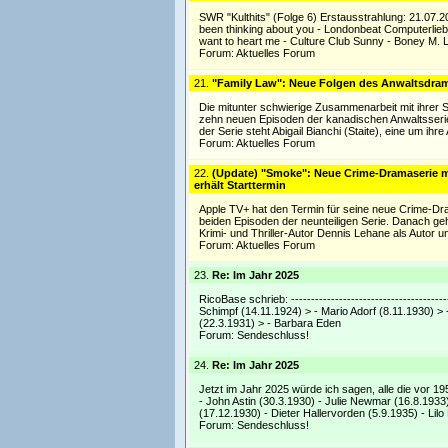
SWR "Kulthits" (Folge 6) Erstausstrahlung: 21.07.20
been thinking about you - Londonbeat Computerlieb
want to heart me - Culture Club Sunny - Boney M. 
Forum:
Aktuelles Forum
21.
"Family Law": Neue Folgen des Anwaltsdram
Die mitunter schwierige Zusammenarbeit mit ihrer Se
zehn neuen Episoden der kanadischen Anwaltsseri
der Serie steht Abigail Bianchi (Staite), eine um ihr
Forum:
Aktuelles Forum
22.
(Update) "Smoke": Neue Crime-Dramaserie m
erhält Starttermin
Apple TV+ hat den Termin für seine neue Crime-Dram
beiden Episoden der neunteiligen Serie. Danach geht
Krimi- und Thriller-Autor Dennis Lehane als Autor 
Forum:
Aktuelles Forum
23.
Re: Im Jahr 2025
RicoBase schrieb: -------------------------------------
Schimpf (14.11.1924) > - Mario Adorf (8.11.1930) > 
(22.3.1931) > - Barbara Eden
Forum:
Sendeschluss!
24.
Re: Im Jahr 2025
Jetzt im Jahr 2025 würde ich sagen, alle die vor 19
- John Astin (30.3.1930) - Julie Newmar (16.8.1933)
(17.12.1930) - Dieter Hallervorden (5.9.1935) - Lilo 
Forum:
Sendeschluss!