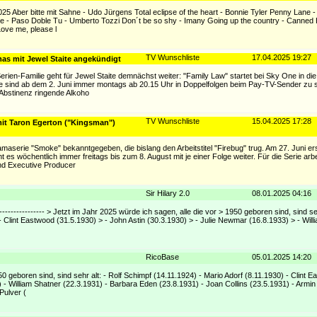
25 Aber bitte mit Sahne - Udo Jürgens Total eclipse of the heart - Bonnie Tyler Penny Lane -
e - Paso Doble Tu - Umberto Tozzi Don´t be so shy - Imany Going up the country - Canned 
Love me, please l
TV Wunschliste
17.04.2025 19:27
as mit Jewel Staite angekündigt
rien-Familie geht für Jewel Staite demnächst weiter: "Family Law" startet bei Sky One in die v
e sind ab dem 2. Juni immer montags ab 20.15 Uhr in Doppelfolgen beim Pay-TV-Sender zu 
e Abstinenz ringende Alkoho
TV Wunschliste
15.04.2025 17:28
it Taron Egerton ("Kingsman")
aserie "Smoke" bekanntgegeben, die bislang den Arbeitstitel "Firebug" trug. Am 27. Juni er
 es wöchentlich immer freitags bis zum 8. August mit je einer Folge weiter. Für die Serie arbe
und Executive Producer
Sir Hilary 2.0
08.01.2025 04:16
------------------ > Jetzt im Jahr 2025 würde ich sagen, alle die vor > 1950 geboren sind, sind seh
- Clint Eastwood (31.5.1930) > - John Astin (30.3.1930) > - Julie Newmar (16.8.1933) > - Will
RicoBase
05.01.2025 14:20
50 geboren sind, sind sehr alt: - Rolf Schimpf (14.11.1924) - Mario Adorf (8.11.1930) - Clint 
 - William Shatner (22.3.1931) - Barbara Eden (23.8.1931) - Joan Collins (23.5.1931) - Armin
Pulver (