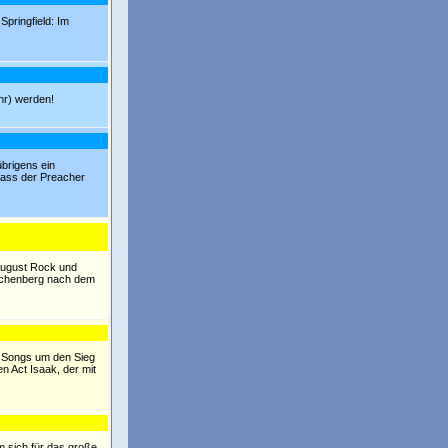
Springfield: Im
ehr) werden!
brigens ein
dass der Preacher
August Rock und
erchenberg nach dem
n Songs um den Sieg
 Act Isaak, der mit
m sich für das große