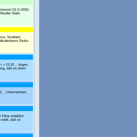
Eastwood (31.5.1930)
 Mueller-Stahl
ce, Straftäter
alkulierbares Risiko
 > > 23.20 ... Augen
rung, daß es einen
20 ... Unternehmen
Filme anläßlich
h weiß, daß es