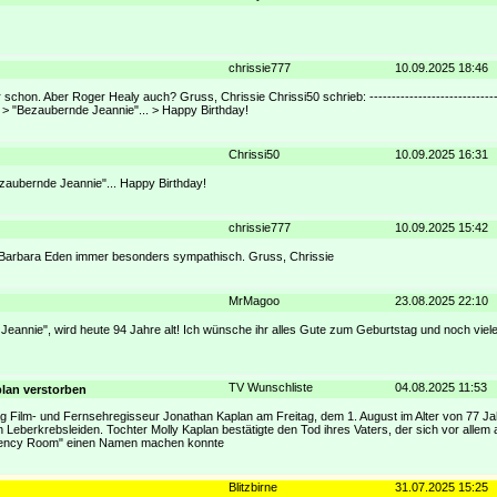
chrissie777
10.09.2025 18:46
hon. Aber Roger Healy auch? Gruss, Chrissie Chrissi50 schrieb: --------------------------------
e > "Bezaubernde Jeannie"... > Happy Birthday!
Chrissi50
10.09.2025 16:31
ezaubernde Jeannie"... Happy Birthday!
chrissie777
10.09.2025 15:42
nd Barbara Eden immer besonders sympathisch. Gruss, Chrissie
MrMagoo
23.08.2025 22:10
nnie", wird heute 94 Jahre alt! Ich wünsche ihr alles Gute zum Geburtstag und noch viele
TV Wunschliste
04.08.2025 11:53
lan verstorben
ag Film- und Fernsehregisseur Jonathan Kaplan am Freitag, dem 1. August im Alter von 77 Ja
n Leberkrebsleiden. Tochter Molly Kaplan bestätigte den Tod ihres Vaters, der sich vor allem
rgency Room" einen Namen machen konnte
Blitzbirne
31.07.2025 15:25