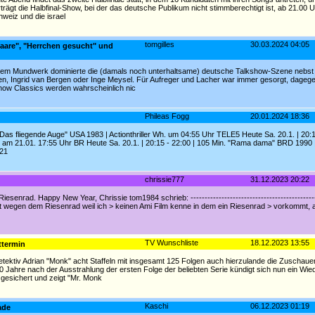
rägt die Halbfinal-Show, bei der das deutsche Publikum nicht stimmberechtigt ist, ab 21.00 U
hweiz und die israel
tomgilles
30.03.2024 04:05
Paare", "Herrchen gesucht" und
flottem Mundwerk dominierte die (damals noch unterhaltsame) deutsche Talkshow-Szene nebst 
n, Ingrid van Bergen oder Inge Meysel. Für Aufreger und Lacher war immer gesorgt, dagege
ow Classics werden wahrscheinlich nic
Phileas Fogg
20.01.2024 18:36
"Das fliegende Auge" USA 1983 | Actionthriller Wh. um 04:55 Uhr TELE5 Heute Sa. 20.1. | 20:1
 am 21.01. 17:55 Uhr BR Heute Sa. 20.1. | 20:15 - 22:00 | 105 Min. "Rama dama" BRD 1990
 21
chrissie777
31.12.2023 20:22
senrad. Happy New Year, Chrissie tom1984 schrieb: ----------------------------------------------
pt wegen dem Riesenrad weil ich > keinen Ami Film kenne in dem ein Riesenrad > vorkommt,
TV Wunschliste
18.12.2023 13:55
ttermin
etektiv Adrian "Monk" acht Staffeln mit insgesamt 125 Folgen auch hierzulande die Zuschaue
0 Jahre nach der Ausstrahlung der ersten Folge der beliebten Serie kündigt sich nun ein Wi
 gesichert und zeigt "Mr. Monk
Kaschi
06.12.2023 01:19
ade