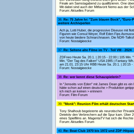
Finale am Samstagabend zu qualifizieren. One übert
Mit dabei sind auch der Mitfavorit Nemo aus der Sc
Forum:
Aktuelles Forum
36.
Re: 75 Jahre hr: "Zum blauen Bock", "Euro-
weitere Archivperlen
Ach ja, Lotti Huber, die progressive Diseuse mit 
Figuren wie Consul Weyer, Rolf Eden Fips Asmusse
von heute biedere Schnarchnasen. Die NDR-Talksh
Forum:
Nostalgieecke
37.
Re: Seltene alte Filme im TV - Teil VIII - 2024
ZDFneo Heute Sa. 20.1. | 20:15 - 22:00 | 105 Min. 
Min. "Der Tag des Falken" USA 1985 | Fantasy Wh.
am 21.01. 23:15 Uhr RBB Heute Sa. 20.1. | 20:15 -
Forum:
Nostalgieecke
38.
Re: wer kennt diese Schauspielerin?
In "Jenseits von Eden" mit James Dean gibt es ein Rie
hätte schon auf einen deutsche > Produktion getip
ich mich an keinen > erinnern
Forum:
Film-Forum
39.
"Monk": Reunion-Film erhält deutschen Star
Tony Shalhoub begeisterte als neurotischer Privatd
Detektiv den Verbrechern auf die Spur kam. Über 2
eines Spielfilms an. MagentaTV hat sich die Rechte
Forum:
Aktuelles Forum
40.
Re: Beat-Club 1970 bis 1972 und ZDF-Hitpar