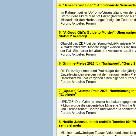
4.
"Jenseits von Eden": Ambitionierte Serienadapt
Im Rahmen seiner Upfronts-Veranstaltung vor der W
Literaturklassikers "East of Eden" (hierzulande als
Miniserie für den Herbst angekündigt. Im Zentrum 
Forum:
Aktuelles Forum
5.
"A Good Girl's Guide to Murder": Überrasche
Staffel 2 bestätigt
Obwohl das ZDF bei der Young-Adult-Krimiserie "A 
Auftaktstaffel zwei Monate länger warten als die K
der Fall: Sie startet bei allen drei Anbietern parall
Forum:
Aktuelles Forum
6.
Grimme-Preise 2026 für "Tschappel", "Gerry 
Die Preisträgerinnen und Preisträger des diesjäh
Einzelleistungen werden mit dem renommierten Pre
Universität zu Köln vergeben einen eigenen "Preis 
Forum:
Aktuelles Forum
7.
(Update) Grimme-Preis 2026: Nominierungen f
"Euphorie"
UPDATE: Das Grimme-Institut hat bekanntgegeben, 
Fiktion wurde die siebenteilige Miniserie "I Am the
Von Freundschaft, Haaren und wahrer Schönheit" a
Forum:
Aktuelles Forum
8.
Netflix-Jahresausblick enthüllt Termine für "
sehr viel mehr
Mit einem aufwändigen Teaser-Video und einer langen