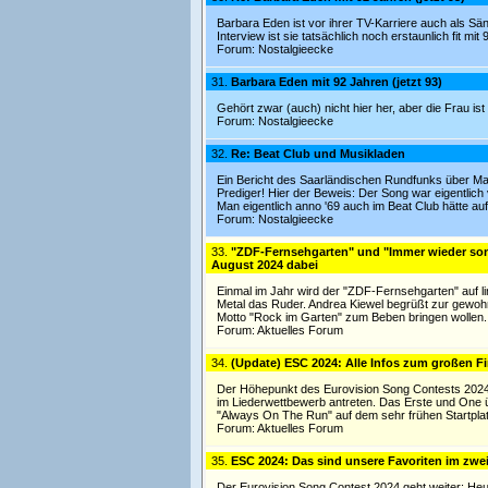
Barbara Eden ist vor ihrer TV-Karriere auch als Sän
Interview ist sie tatsächlich noch erstaunlich fit mit
Forum:
Nostalgieecke
31.
Barbara Eden mit 92 Jahren (jetzt 93)
Gehört zwar (auch) nicht hier her, aber die Frau is
Forum:
Nostalgieecke
32.
Re: Beat Club und Musikladen
Ein Bericht des Saarländischen Rundfunks über Man
Prediger! Hier der Beweis: Der Song war eigentlic
Man eigentlich anno '69 auch im Beat Club hätte a
Forum:
Nostalgieecke
33.
"ZDF-Fernsehgarten" und "Immer wieder son
August 2024 dabei
Einmal im Jahr wird der "ZDF-Fernsehgarten" auf
Metal das Ruder. Andrea Kiewel begrüßt zur gewohn
Motto "Rock im Garten" zum Beben bringen wollen. M
Forum:
Aktuelles Forum
34.
(Update) ESC 2024: Alle Infos zum großen F
Der Höhepunkt des Eurovision Song Contests 2024 s
im Liederwettbewerb antreten. Das Erste und One 
"Always On The Run" auf dem sehr frühen Startplat
Forum:
Aktuelles Forum
35.
ESC 2024: Das sind unsere Favoriten im zwei
Der Eurovision Song Contest 2024 geht weiter: Heut