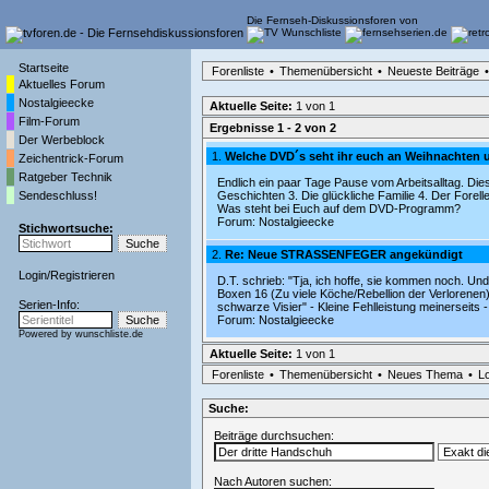
Die Fernseh-Diskussionsforen von
Startseite
Forenliste
•
Themenübersicht
•
Neueste Beiträge
•
Aktuelles Forum
Nostalgieecke
Aktuelle Seite:
1 von 1
Film-Forum
Ergebnisse 1 - 2 von 2
Der Werbeblock
1.
Welche DVD´s seht ihr euch an Weihnachten 
Zeichentrick-Forum
Ratgeber Technik
Endlich ein paar Tage Pause vom Arbeitsalltag. Die
Sendeschluss!
Geschichten 3. Die glückliche Familie 4. Der Forel
Was steht bei Euch auf dem DVD-Programm?
Forum:
Nostalgieecke
Stichwortsuche:
2.
Re: Neue STRASSENFEGER angekündigt
Login
/
Registrieren
D.T. schrieb: "Tja, ich hoffe, sie kommen noch. U
Boxen 16 (Zu viele Köche/Rebellion der Verlorenen
Serien-Info:
schwarze Visier" - Kleine Fehlleistung meinerseits -
Forum:
Nostalgieecke
Powered by
wunschliste.de
Aktuelle Seite:
1 von 1
Forenliste
•
Themenübersicht
•
Neues Thema
•
L
Suche:
Beiträge durchsuchen:
Nach Autoren suchen: