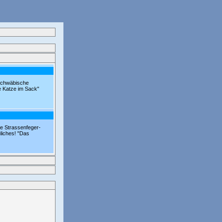
 Schwäbische
ie Katze im Sack"
ie Strassenfeger-
liches! "Das