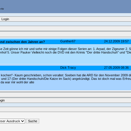
Login
Gunther67
24.12.2009 19:57
und zwischen den Jahren an?
se Zeit gönne ich mir und sehe mir einige Folgen dieser Serien an: 1. Arpad, der Zigeuner 2.
lenhof 5. Unser Pauker Vielleicht noch die DVD mit den Krimis "Der dritte Handschuh" und "D
Dick Tracy
27.05.2009 08:36
nd kochen"- Kaum geschrieben, schon veraltet: Soeben hat die ARD für den November 2009 d
) und 17 (Der dritte Handschuh/Die Katze im Sack) angekündigt. Das ist doch mal was Erfreu
 da war mir wohl der alte
ogin