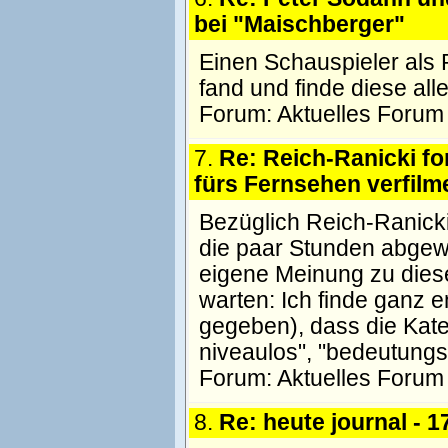
bei "Maischberger"
Einen Schauspieler als 
fand und finde diese all
Forum:
Aktuelles Forum
7.
Re: Reich-Ranicki fo
fürs Fernsehen verfilm
Bezüglich Reich-Ranicki 
die paar Stunden abgewa
eigene Meinung zu dies
warten: Ich finde ganz 
gegeben), dass die Kate
niveaulos", "bedeutung
Forum:
Aktuelles Forum
8.
Re: heute journal - 1