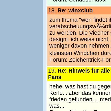
18.
Re: winxclub
zum thema "wen findet i
verabscheuungswÃ¼rdige
zu werden. Die Viecher 
designt. ich weiss nicht
weniger davon nehmen. 
kleinsten Windchen du
Forum:
Zeichentrick-Fo
19.
Re: Hinweis für all
Fans
hehe, was hast du gegen 
Kerle... aber das kennen 
frieden gefunden.... medi
was....