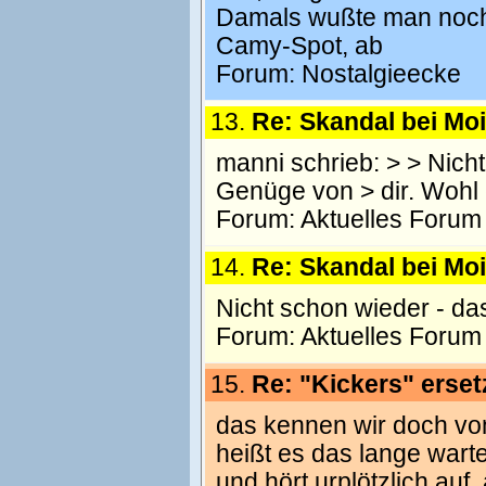
Damals wußte man noch, 
Camy-Spot, ab
Forum:
Nostalgieecke
13.
Re: Skandal bei Moi
manni schrieb: > > Nich
Genüge von > dir. Wohl e
Forum:
Aktuelles Forum
14.
Re: Skandal bei Moi
Nicht schon wieder - da
Forum:
Aktuelles Forum
15.
Re: "Kickers" erse
das kennen wir doch von
heißt es das lange wart
und hört urplötzlich au