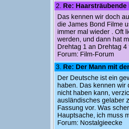
2.
Re: Haarsträubende 
Das kennen wir doch au
die James Bond Filme us
immer mal wieder . Oft l
werden, und dann hat ma
Drehtag 1 an Drehtag 4 
Forum:
Film-Forum
3.
Re: Der Mann mit de
Der Deutsche ist ein gew
haben. Das kennen wir d
nicht haben kann, verz
ausländisches gelaber z
Fassung vor. Was scher
Hauptsache, ich muss mi
Forum:
Nostalgieecke