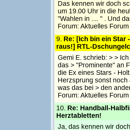
Das kennen wir doch sc
um 19.00 Uhr in die he
"Wahlen in .... " . Und d
Forum:
Aktuelles Forum
9.
Re: [Ich bin ein Star 
raus!] RTL-Dschungel
Gemi E. schrieb: > > Ic
das > "Prominente" an F
die Ex eines Stars - Hol
Herzsprung sonst noch al
was das bei > den andere
Forum:
Aktuelles Forum
10.
Re: Handball-Halbfi
Herztabletten!
Ja, das kennen wir do