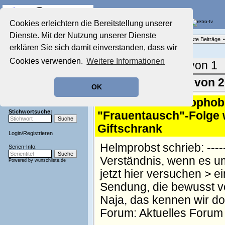
Die Fernseh-Diskussionsforen von
Cookies erleichtern die Bereitstellung unserer
Dienste. Mit der Nutzung unserer Dienste
Startseite
Forenliste
•
Themenübersicht
•
Neueste Beiträge
•
Aktuelles Forum
erklären Sie sich damit einverstanden, dass wir
Nostalgieecke
Cookies verwenden.
Weitere Informationen
Film-Forum
Aktuelle Seite:
1 von 1
Der Werbeblock
Zeichentrick-Forum
Ergebnisse 1 - 20 von 
OK
Ratgeber Technik
Sendeschluss!
1.
Re: Nach Homophobi
Stichwortsuche:
"Frauentausch"-Folge 
Giftschrank
Login
/
Registrieren
Helmprobst schrieb: --------
Serien-Info:
Verständnis, wenn es 
Powered by
wunschliste.de
jetzt hier versuchen > e
Sendung, die bewusst vo
Naja, das kennen wir d
Forum:
Aktuelles Forum