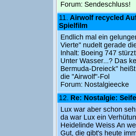
Forum:
Sendeschluss!
11.
Airwolf recycled A
Spielfilm
Endlich mal ein gelunge
Vierte" nudelt gerade di
Inhalt: Boeing 747 stürzt
Unter Wasser...? Das ken
Bermuda-Dreieck" heißt 
die "Airwolf"-Fol
Forum:
Nostalgieecke
12.
Re: Nostalgie: Seif
Lux war aber schon sehr 
da war Lux ein Verhütung
Heidelinde Weiss An wel
Gut, die gibt's heute i