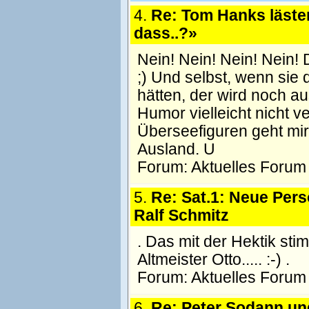
4.
Re: Tom Hanks läste
dass..?»
Nein! Nein! Nein! Nein! 
;) Und selbst, wenn sie
hätten, der wird noch a
Humor vielleicht nicht v
Überseefiguren geht mir 
Ausland. U
Forum:
Aktuelles Forum
5.
Re: Sat.1: Neue Pers
Ralf Schmitz
. Das mit der Hektik st
Altmeister Otto..... :-) .
Forum:
Aktuelles Forum
6.
Re: Peter Sodann un