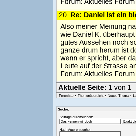
Forum:
Aktuelles Forum
20.
Re: Daniel ist ein b
Also meiner Meinung nac
wie Daniel K. überhaupt
gutes Aussehen noch son
ganze drum herum ist d
wenn er spricht, aber da
Leute auf der Strasse a
Forum:
Aktuelles Forum
Aktuelle Seite:
1 von 1
Forenliste
•
Themenübersicht
•
Neues Thema
•
L
Suche:
Beiträge durchsuchen:
Nach Autoren suchen: