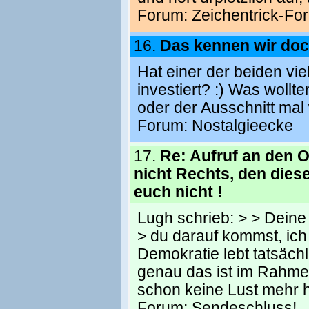
Forum:
Zeichentrick-Fo
16.
Das kennen wir doc
Hat einer der beiden vie
investiert? :) Was wollt
oder der Ausschnitt mal
Forum:
Nostalgieecke
17.
Re: Aufruf an den 
nicht Rechts, den dies
euch nicht !
Lugh schrieb: > > Deine I
> du darauf kommst, ich
Demokratie lebt tatsächl
genau das ist im Rahmen
schon keine Lust mehr 
Forum:
Sendeschluss!