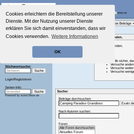
Die Fernseh-Diskussionsforen von
Cookies erleichtern die Bereitstellung unserer
Dienste. Mit der Nutzung unserer Dienste
Startseite
Forenliste
•
Themenübersicht
•
Neueste Beiträge
•
Aktuelles Forum
erklären Sie sich damit einverstanden, dass wir
Nostalgieecke
Cookies verwenden.
Weitere Informationen
Film-Forum
Nichts gefunden.
Der Werbeblock
Nichts gefunden.
Zeichentrick-Forum
OK
Ratgeber Technik
Hinweis:
Sendeschluss!
Stelle sicher, da
Versuche ander
Stichwortsuche:
Versuche weiter
Versuche wenig
Login
/
Registrieren
Serien-Info:
Suche:
Powered by
wunschliste.de
Beiträge durchsuchen:
Nach Autoren suchen:
Foren: