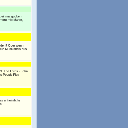
t einmal gucken,
Amore mio Martin,
ürden? Oder wenn
 neue Musikshow aus
69. The Lords - John
es People Play
Das unheimliche
es