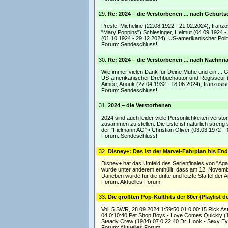
29.
Re: 2024 – die Verstorbenen ... nach Geburt
Presle, Micheline (22.08.1922 - 21.02.2024), franzö
"Mary Poppins") Schlesinger, Helmut (04.09.1924 
(01.10.1924 - 29.12.2024), US-amerikanischer Politi
Forum:
Sendeschluss!
30.
Re: 2024 – die Verstorbenen ... nach Nachn
Wie immer vielen Dank für Deine Mühe und ein ... 
US-amerikanischer Drehbuchautor und Regisseur (u
Aimée, Anouk (27.04.1932 - 18.06.2024), französis
Forum:
Sendeschluss!
31.
2024 – die Verstorbenen
2024 sind auch leider viele Persönlichkeiten verst
zusammen zu stellen. Die Liste ist natürlich stren
der "Fielmann AG" • Christian Oliver (03.03.1972 – 
Forum:
Sendeschluss!
32.
Disney+: Das ist der Marvel-Fahrplan bis En
Disney+ hat das Umfeld des Serienfinales von "Aga
wurde unter anderem enthüllt, dass am 12. Novembe
Daneben wurde für die dritte und letzte Staffel der
Forum:
Aktuelles Forum
33.
Die größten Pop-Kulthits der 80er (Playlist d
Vol. 5 SWR, 28.09.2024 1:59:50 01 0:00:15 Rick As
04 0:10:40 Pet Shop Boys - Love Comes Quickly (1
Steady Crew (1984) 07 0:22:40 Dr. Hook - Sexy Ey
Forum:
Aktuelles Forum