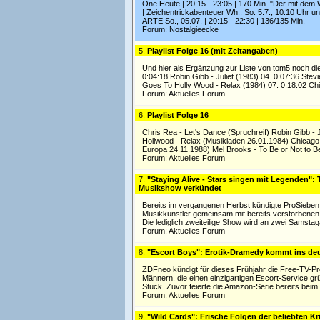
One Heute | 20:15 - 23:05 | 170 Min. "Der mit dem
| Zeichentrickabenteuer Wh.: So. 5.7., 10.10 Uhr u
ARTE So., 05.07. | 20:15 - 22:30 | 136/135 Min.
Forum:
Nostalgieecke
5.
Playlist Folge 16 (mit Zeitangaben)
Und hier als Ergänzung zur Liste von tom5 noch die
0:04:18 Robin Gibb - Juliet (1983) 04. 0:07:36 Stev
Goes To Holly Wood - Relax (1984) 07. 0:18:02 Ch
Forum:
Aktuelles Forum
6.
Playlist Folge 16
Chris Rea - Let's Dance (Spruchreif) Robin Gibb - 
Hollwood - Relax (Musikladen 26.01.1984) Chicago -
Europa 24.11.1988) Mel Brooks - To Be or Not to B
Forum:
Aktuelles Forum
7.
"Staying Alive - Stars singen mit Legenden":
Musikshow verkündet
Bereits im vergangenen Herbst kündigte ProSieben 
Musikkünstler gemeinsam mit bereits verstorbenen 
Die lediglich zweiteilige Show wird an zwei Samsta
Forum:
Aktuelles Forum
8.
"Escort Boys": Erotik-Dramedy kommt ins de
ZDFneo kündigt für dieses Frühjahr die Free-TV-Pr
Männern, die einen einzigartigen Escort-Service g
Stück. Zuvor feierte die Amazon-Serie bereits bei
Forum:
Aktuelles Forum
9.
"Wild Cards": Frische Folgen der beliebten K