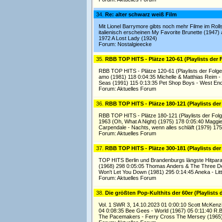
34.
Re: alter schwarz weiß Film
Mit Lionel Barrymore gibts noch mehr Filme im Roll
italienisch erscheinen My Favorite Brunette (194
1972 A Lost Lady (1924)
Forum:
Nostalgieecke
35.
RBB TOP HITS - Plätze 120-61 (Playlists der 
RBB TOP HITS - Plätze 120-61 (Playlists der Folgen
amo (1981) 118 0:04:35 Michelle & Matthias Reim -
Seas (1991) 115 0:13:35 Pet Shop Boys - West End
Forum:
Aktuelles Forum
36.
RBB TOP HITS - Plätze 180-121 (Playlists der
RBB TOP HITS - Plätze 180-121 (Playlists der Fol
1963 (Oh, What A Night) (1975) 178 0:05:40 Maggie
Carpendale - Nachts, wenn alles schläft (1979) 175
Forum:
Aktuelles Forum
37.
RBB TOP HITS - Plätze 300-181 (Playlists der
TOP HITS Berlin und Brandenburgs längste Hitparade
(1968) 298 0:05:05 Thomas Anders & The Three Degr
Won't Let You Down (1981) 295 0:14:45 Aneka - Lit
Forum:
Aktuelles Forum
38.
Die größten Pop-Kulthits der 60er (Playlists 
Vol. 1 SWR 3, 14.10.2023 01 0:00:10 Scott McKenzi
04 0:08:35 Bee Gees - World (1967) 05 0:11:40 R.B
The Pacemakers - Ferry Cross The Mersey (1965) 0