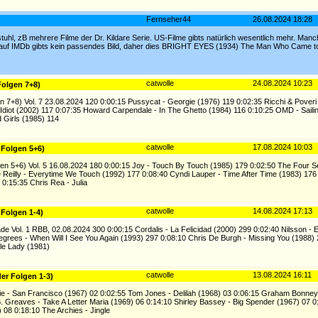
Fernseher44
26.08.2024 18:28
stuhl, zB mehrere Filme der Dr. Kildare Serie. US-Filme gibts natürlich wesentlich mehr. Man
7) auf IMDb gibts kein passendes Bild, daher dies BRIGHT EYES (1934) The Man Who Came to
catwolle
24.08.2024 10:23
Folgen 7+8)
 7+8) Vol. 7 23.08.2024 120 0:00:15 Pussycat - Georgie (1976) 119 0:02:35 Ricchi & Poveri 
 Idiot (2002) 117 0:07:35 Howard Carpendale - In The Ghetto (1984) 116 0:10:25 OMD - Sai
 Girls (1985) 114
catwolle
17.08.2024 10:03
 Folgen 5+6)
gen 5+6) Vol. 5 16.08.2024 180 0:00:15 Joy - Touch By Touch (1985) 179 0:02:50 The Four 
 Reilly - Everytime We Touch (1992) 177 0:08:40 Cyndi Lauper - Time After Time (1983) 17
 0:15:35 Chris Rea - Julia
catwolle
14.08.2024 17:13
 Folgen 1-4)
 Vol. 1 RBB, 02.08.2024 300 0:00:15 Cordalis - La Felicidad (2000) 299 0:02:40 Nilsson - E
ees - When Will I See You Again (1993) 297 0:08:10 Chris De Burgh - Missing You (1988) 2
tle Lady (1981)
catwolle
13.08.2024 16:11
der Folgen 1-3)
e - San Francisco (1967) 02 0:02:55 Tom Jones - Delilah (1968) 03 0:06:15 Graham Bonney 
. Greaves - Take A Letter Maria (1969) 06 0:14:10 Shirley Bassey - Big Spender (1967) 07 
8 0:18:10 The Archies - Jingle