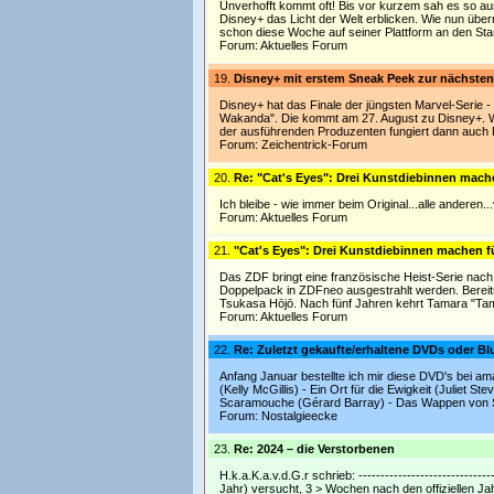
Unverhofft kommt oft! Bis vor kurzem sah es so a
Disney+ das Licht der Welt erblicken. Wie nun übe
schon diese Woche auf seiner Plattform an den Sta
Forum:
Aktuelles Forum
19.
Disney+ mit erstem Sneak Peek zur nächsten
Disney+ hat das Finale der jüngsten Marvel-Serie -
Wakanda". Die kommt am 27. August zu Disney+. Wie 
der ausführenden Produzenten fungiert dann auch R
Forum:
Zeichentrick-Forum
20.
Re: "Cat's Eyes": Drei Kunstdiebinnen mach
Ich bleibe - wie immer beim Original...alle anderen..
Forum:
Aktuelles Forum
21.
"Cat's Eyes": Drei Kunstdiebinnen machen f
Das ZDF bringt eine französische Heist-Serie nach
Doppelpack in ZDFneo ausgestrahlt werden. Bereits
Tsukasa Hōjō. Nach fünf Jahren kehrt Tamara "Tam
Forum:
Aktuelles Forum
22.
Re: Zuletzt gekaufte/erhaltene DVDs oder Bl
Anfang Januar bestellte ich mir diese DVD's bei 
(Kelly McGillis) - Ein Ort für die Ewigkeit (Juliet 
Scaramouche (Gérard Barray) - Das Wappen von St
Forum:
Nostalgieecke
23.
Re: 2024 – die Verstorbenen
H.k.a.K.a.v.d.G.r schrieb: ---------------------------
Jahr) versucht, 3 > Wochen nach den offiziellen Jah