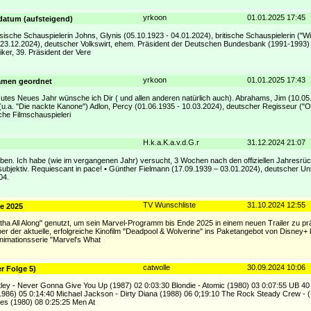
yrkoon
01.01.2025 17:45
sdatum (aufsteigend)
sische Schauspielerin Johns, Glynis (05.10.1923 - 04.01.2024), britische Schauspielerin ("Wi
- 23.12.2024), deutscher Volkswirt, ehem. Präsident der Deutschen Bundesbank (1991-1993)
ker, 39. Präsident der Vere
yrkoon
01.01.2025 17:43
namen geordnet
Gutes Neues Jahr wünsche ich Dir ( und allen anderen natürlich auch). Abrahams, Jim (10.05
.a. "Die nackte Kanone") Adlon, Percy (01.06.1935 - 10.03.2024), deutscher Regisseur ("O
che Filmschauspieleri
H.k.a.K.a.v.d.G.r
31.12.2024 21:07
orben. Ich habe (wie im vergangenen Jahr) versucht, 3 Wochen nach den offiziellen Jahresrüc
g subjektiv. Requiescant in pace! • Günther Fielmann (17.09.1939 – 03.01.2024), deutscher 
04.
TV Wunschliste
31.10.2024 12:55
de 2025
tha All Along" genutzt, um sein Marvel-Programm bis Ende 2025 in einem neuen Trailer zu pr
r der aktuelle, erfolgreiche Kinofilm "Deadpool & Wolverine" ins Paketangebot von Disney
 Animationsserie "Marvel's What
catwolle
30.09.2024 10:06
er Folge 5)
tley - Never Gonna Give You Up (1987) 02 0:03:30 Blondie - Atomic (1980) 03 0:07:55 UB 40
986) 05 0:14:40 Michael Jackson - Dirty Diana (1988) 06 0;19:10 The Rock Steady Crew -
es (1980) 08 0:25:25 Men At