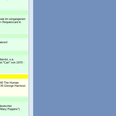
be (wie im vergangenen
 > Requiescant in
ieren!
arrist, u.a.
ei "Can" von 1970 -
03:40 The Human
:35 George Harrison
 deutscher
 "Mary Poppins")