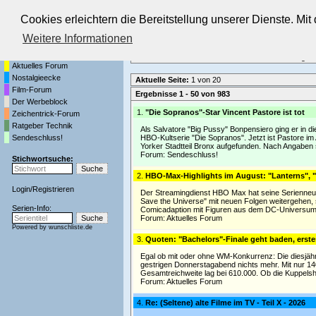
Cookies erleichtern die Bereitstellung unserer Dienste. Mi
Die Fernseh-Diskussionsforen von
Weitere Informationen
Startseite
Forenliste
•
Themenübersicht
•
Neueste Beiträge
•
Aktuelles Forum
Nostalgieecke
Aktuelle Seite:
1 von 20
Film-Forum
Ergebnisse 1 - 50 von 983
Der Werbeblock
1.
"Die Sopranos"-Star Vincent Pastore ist tot
Zeichentrick-Forum
Ratgeber Technik
Als Salvatore "Big Pussy" Bonpensiero ging er in 
Sendeschluss!
HBO-Kultserie "Die Sopranos". Jetzt ist Pastore i
Yorker Stadtteil Bronx aufgefunden. Nach Angaben
Forum:
Sendeschluss!
Stichwortsuche:
2.
HBO-Max-Highlights im August: "Lanterns", 
Login
/
Registrieren
Der Streamingdienst HBO Max hat seine Serienneusta
Save the Universe" mit neuen Folgen weitergehen, si
Serien-Info:
Comicadaption mit Figuren aus dem DC-Universu
Forum:
Aktuelles Forum
Powered by
wunschliste.de
3.
Quoten: "Bachelors"-Finale geht baden, erste
Egal ob mit oder ohne WM-Konkurrenz: Die diesjähr
gestrigen Donnerstagabend nichts mehr. Mit nur 1
Gesamtreichweite lag bei 610.000. Ob die Kuppelsh
Forum:
Aktuelles Forum
4.
Re: (Seltene) alte Filme im TV - Teil X - 2026