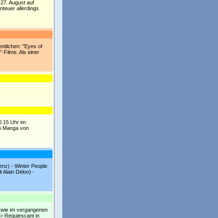
27. August auf
teuer allerdings
ntlichen: "Eyes of
-Filme. Als einer
0.15 Uhr im
em Manga von
enz) - Winter People
t Alain Delon) -
be (wie im vergangenen
 > Requiescant in