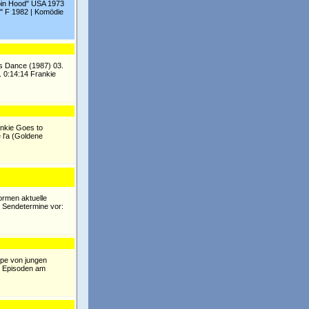
obin Hood" USA 1973
r" F 1982 | Komödie
's Dance (1987) 03.
. 0:14:14 Frankie
ankie Goes to
 l'a (Goldene
ormen aktuelle
e Sendetermine vor:
ppe von jungen
hs Episoden am