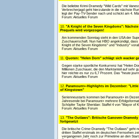
Die beliebte Krimi-Dramedy "Wild Cards" mit Vanes
Verbrecherjagd geht hierzulande in die nächste Ru
legt der Pay-TV-Sender nach und schickt am 4. März
Forum:
Aktuelles Forum
10.
"A Knight of the Seven Kingdoms": Nächste
Prequels wird vorgezogen!
Am kommenden Sonntag steht in den USA der Super 
Zuschauerschaft. Nun hat HBO angekündigt, dass 
Knight of the Seven Kingdoms" und "Industry" vorab 
Forum:
Aktuelles Forum
11.
Quoten: "Helen Dorn" schlägt sich wacker g
Gegen starke sportliche Konkurrenz hat "Helen Dor
Millionen Zuschauer, die den Marktanteil auf sehr g
hier reichte es nur zu 6,7 Prozent. Das "heute journ
Forum:
Aktuelles Forum
12.
Paramount+-Highlights im Dezember: "Little
of Kingstown"
Serienneustarts kommen bei Paramount+ im Dezember 
Jahresende bei Paramount+ mehrere Erfolgsformate
Schöpfer Taylor Sheridan: Staffel 4 von "Mayor of K
Forum:
Aktuelles Forum
13.
"The Outlaws": Britische Ganoven-Dramedy w
fortgesetzt
Die britische Crime-Dramedy "The Outlaws" geht n
dritten Staffel erstmals im deutschen Fernsehen ze
vergangenen Jahr noch zur Primetime an den Start