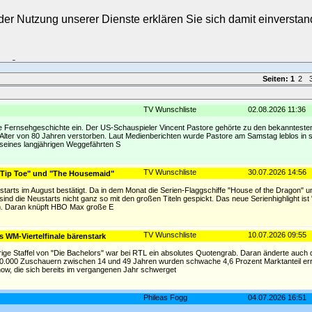
t der Nutzung unserer Dienste erklären Sie sich damit einverst
Login
Seiten:
1
2
TV Wunschliste
02.08.2026 11:36
die Fernsehgeschichte ein. Der US-Schauspieler Vincent Pastore gehörte zu den bekannteste
m Alter von 80 Jahren verstorben. Laut Medienberichten wurde Pastore am Samstag leblos i
 seines langjährigen Weggefährten S
TV Wunschliste
30.07.2026 14:56
"Tip Toe" und "The Housemaid"
rts im August bestätigt. Da in dem Monat die Serien-Flaggschiffe "House of the Dragon" und
nd die Neustarts nicht ganz so mit den großen Titeln gespickt. Das neue Serienhighlight ist 
m. Daran knüpft HBO Max große E
TV Wunschliste
10.07.2026 09:55
s WM-Viertelfinale bärenstark
ige Staffel von "Die Bachelors" war bei RTL ein absolutes Quotengrab. Daran änderte auch 
40.000 Zuschauern zwischen 14 und 49 Jahren wurden schwache 4,6 Prozent Marktanteil erre
ow, die sich bereits im vergangenen Jahr schwerget
Phileas Fogg
04.07.2026 16:51