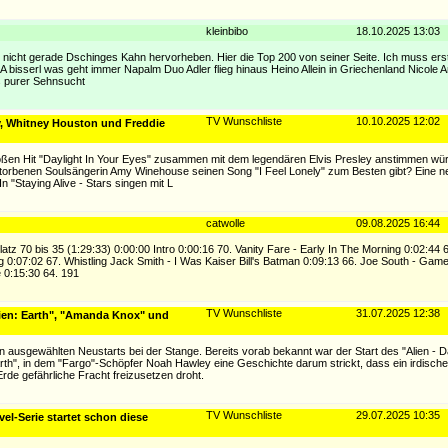
kleinbibo
18.10.2025 13:03
e nicht gerade Dschinges Kahn hervorheben. Hier die Top 200 von seiner Seite. Ich muss ers
 A bisserl was geht immer Napalm Duo Adler flieg hinaus Heino Allein in Griechenland Nicole 
us purer Sehnsucht
TV Wunschliste
10.10.2025 12:02
ey, Whitney Houston und Freddie
roßen Hit "Daylight In Your Eyes" zusammen mit dem legendären Elvis Presley anstimmen w
storbenen Soulsängerin Amy Winehouse seinen Song "I Feel Lonely" zum Besten gibt? Eine
 "Staying Alive - Stars singen mit L
catwolle
09.08.2025 16:44
tz 70 bis 35 (1:29:33) 0:00:00 Intro 0:00:16 70. Vanity Fare - Early In The Morning 0:02:44 
0:07:02 67. Whistling Jack Smith - I Was Kaiser Bill's Batman 0:09:13 66. Joe South - Gam
 0:15:30 64. 191
TV Wunschliste
31.07.2025 12:38
lien: Earth", "Amanda Knox" und
n ausgewählten Neustarts bei der Stange. Bereits vorab bekannt war der Start des "Alien - 
rth", in dem "Fargo"-Schöpfer Noah Hawley eine Geschichte darum strickt, dass ein irdisch
de gefährliche Fracht freizusetzen droht.
TV Wunschliste
29.07.2025 10:35
l-Serie startet schon diese