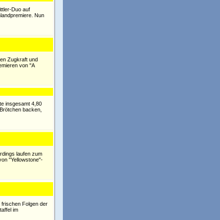
ttler-Duo auf
hlandpremiere. Nun
ten Zugkraft und
emieren von "A
lte insgesamt 4,80
e Brötchen backen,
erdings laufen zum
von "Yellowstone"-
frischen Folgen der
affel im