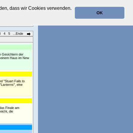
anden, dass wir Cookies verwenden.
OK
3
4
5
...Ende
n Gesichtern der
n seinem Haus im New
 "Stuart Fails to
"Lanterns", eine
das Finale am
icht, die