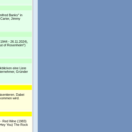
nifred Banks" in
 Carter, Jimmy
.1944 - 26.11.2024),
ut of Rosenheim")
kblicken eine Liste
Unternehmer, Gründer
äsentieren. Dabei
+ kommen wird.
 - Red Wine (1983)
 (Hey You) The Rock