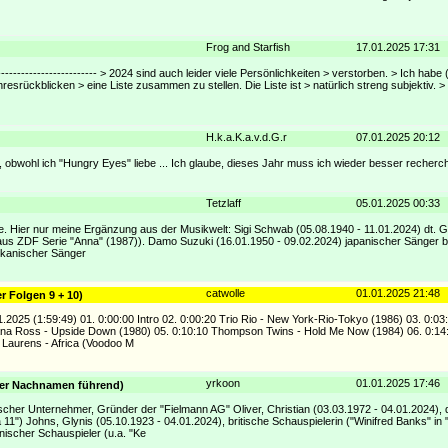
Frog and Starfish
17.01.2025 17:31
---------------------------- > 2024 sind auch leider viele Persönlichkeiten > verstorben. > Ich ha
resrückblicken > eine Liste zusammen zu stellen. Die Liste ist > natürlich streng subjektiv. >
H.k.a.K.a.v.d.G.r
07.01.2025 20:12
obwohl ich "Hungry Eyes" liebe ... Ich glaube, dieses Jahr muss ich wieder besser recherch
Tetzlaff
05.01.2025 00:33
te. Hier nur meine Ergänzung aus der Musikwelt: Sigi Schwab (05.08.1940 - 11.01.2024) dt. Git
" aus ZDF Serie "Anna" (1987)). Damo Suzuki (16.01.1950 - 09.02.2024) japanischer Sänger b
ikanischer Sänger
catwolle
01.01.2025 21:48
er Folgen 9 + 10)
1.2025 (1:59:49) 01. 0:00:00 Intro 02. 0:00:20 Trio Rio - New York-Rio-Tokyo (1986) 03. 0:
iana Ross - Upside Down (1980) 05. 0:10:10 Thompson Twins - Hold Me Now (1984) 06. 0:14
 Laurens - Africa (Voodoo M
yrkoon
01.01.2025 17:46
aber Nachnamen führend)
scher Unternehmer, Gründer der "Fielmann AG" Oliver, Christian (03.03.1972 - 04.01.2024),
a 11") Johns, Glynis (05.10.1923 - 04.01.2024), britische Schauspielerin ("Winifred Banks" in
nischer Schauspieler (u.a. "Ke