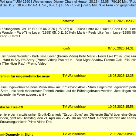
 Wolf tanzt" USA 1990 | Westernepos Disney Channel Heute | 20:15 - 22:05 | 79/110 Min. "R
nd Sa. 11.7., 18.45 Uhr ARTE So., 05.07. | 13:55 - 15:20 | 79/85 Min. "Die Frau von gegenübe
catwolle
07.06.2026 15:35
 Zeitangaben: Vol. 16 SR, 06.06.2026 (1:59:37) 01. 0:00:00 Intro 02. 0:00:16 Chris Rea - Let
ie Wonder - Part-Time Lover (1985) 05. 0:11:10 Kelly Marie - Feels Like I'm In Love (1980) 06
icago - Hard T
tom5
07.06.2026 14:31
Juliet Stevie Wonder - Part-Time Lover (Promo Video) Kelly Marie - Feels Like I'm in Love Fr
 Hard to Say I'm Sorry (Promo Video) Two of Us - Blue Night Shadow France Gall - Ella, elle
e (The Hitler Rap) (Promo Video
TV Wunschliste
18.03.2026 12:35
 Termin für ungewöhnliche neue
eine ungewöhnliche neue Musikshow an: In "Staying Alive - Stars singen mit Legenden" perf
Stars - die dank modernster Technik zurück auf die Bühne gebracht werden. Jetzt liegen di
gabenden in Folge ausgestrahlt -
TV Wunschliste
10.03.2026 15:58
utsche Free-TV
emiere der französischen Erotik-Dramedy "Escort Boys" an. Die erste Staffel über eine Gru
ründen, geht am Dienstag, den 21. April um 22.45 Uhr an den Start. Gezeigt werden alle sec
m Streaminganbieter Prime Video Deu
TV Wunschliste
12.02.2026 08:05
rimi-Dramedy in Sicht