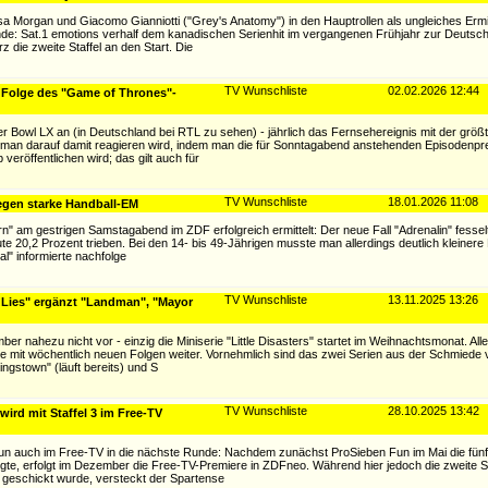
sa Morgan und Giacomo Gianniotti ("Grey's Anatomy") in den Hauptrollen als ungleiches Ermi
nde: Sat.1 emotions verhalf dem kanadischen Serienhit im vergangenen Frühjahr zur Deutsc
 die zweite Staffel an den Start. Die
TV Wunschliste
02.02.2026 12:44
 Folge des "Game of Thrones"-
Bowl LX an (in Deutschland bei RTL zu sehen) - jährlich das Fernsehereignis mit der größ
man darauf damit reagieren wird, indem man die für Sonntagabend anstehenden Episodenpr
veröffentlichen wird; das gilt auch für
TV Wunschliste
18.01.2026 11:08
egen starke Handball-EM
n" am gestrigen Samstagabend im ZDF erfolgreich ermittelt: Der neue Fall "Adrenalin" fesse
ute 20,2 Prozent trieben. Bei den 14- bis 49-Jährigen musste man allerdings deutlich kleiner
al" informierte nachfolge
TV Wunschliste
13.11.2025 13:26
 Lies" ergänzt "Landman", "Mayor
nahezu nicht vor - einzig die Miniserie "Little Disasters" startet im Weihnachtsmonat. All
 mit wöchentlich neuen Folgen weiter. Vornehmlich sind das zwei Serien aus der Schmiede 
ingstown" (läuft bereits) und S
TV Wunschliste
28.10.2025 13:42
ird mit Staffel 3 im Free-TV
un auch im Free-TV in die nächste Runde: Nachdem zunächst ProSieben Fun im Mai die fünf 
igte, erfolgt im Dezember die Free-TV-Premiere in ZDFneo. Während hier jedoch die zweite St
 geschickt wurde, versteckt der Spartense