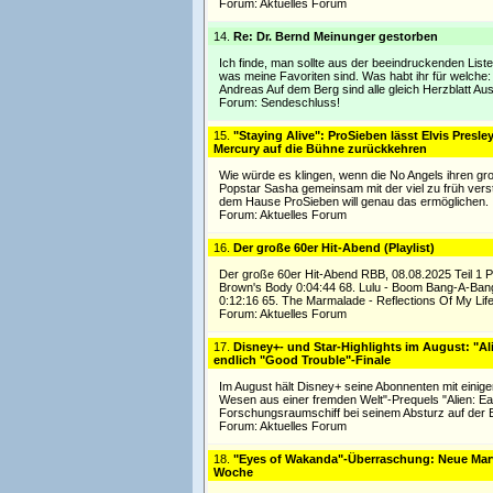
Forum:
Aktuelles Forum
14.
Re: Dr. Bernd Meinunger gestorben
Ich finde, man sollte aus der beeindruckenden List
was meine Favoriten sind. Was habt ihr für welche:
Andreas Auf dem Berg sind alle gleich Herzblatt A
Forum:
Sendeschluss!
15.
"Staying Alive": ProSieben lässt Elvis Presl
Mercury auf die Bühne zurückkehren
Wie würde es klingen, wenn die No Angels ihren g
Popstar Sasha gemeinsam mit der viel zu früh ver
dem Hause ProSieben will genau das ermöglichen. In
Forum:
Aktuelles Forum
16.
Der große 60er Hit-Abend (Playlist)
Der große 60er Hit-Abend RBB, 08.08.2025 Teil 1 Pla
Brown's Body 0:04:44 68. Lulu - Boom Bang-A-Bang 
0:12:16 65. The Marmalade - Reflections Of My Life
Forum:
Aktuelles Forum
17.
Disney+- und Star-Highlights im August: "A
endlich "Good Trouble"-Finale
Im August hält Disney+ seine Abonnenten mit einige
Wesen aus einer fremden Welt"-Prequels "Alien: Ea
Forschungsraumschiff bei seinem Absturz auf der Er
Forum:
Aktuelles Forum
18.
"Eyes of Wakanda"-Überraschung: Neue Marve
Woche