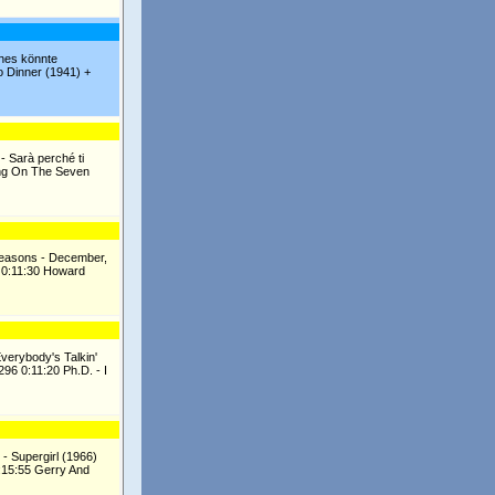
ches könnte
 Dinner (1941) +
- Sarà perché ti
ling On The Seven
Seasons - December,
6 0:11:30 Howard
verybody's Talkin'
96 0:11:20 Ph.D. - I
- Supergirl (1966)
0:15:55 Gerry And