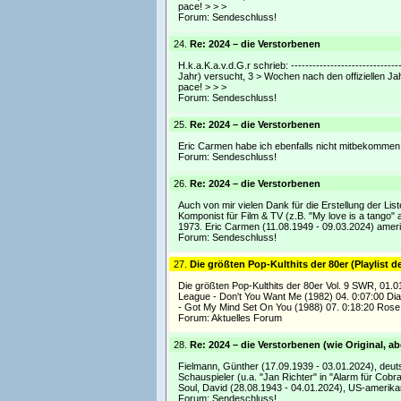
pace! > > >
Forum:
Sendeschluss!
24.
Re: 2024 – die Verstorbenen
H.k.a.K.a.v.d.G.r schrieb: ---------------------------
Jahr) versucht, 3 > Wochen nach den offiziellen Jah
pace! > > >
Forum:
Sendeschluss!
25.
Re: 2024 – die Verstorbenen
Eric Carmen habe ich ebenfalls nicht mitbekommen, 
Forum:
Sendeschluss!
26.
Re: 2024 – die Verstorbenen
Auch von mir vielen Dank für die Erstellung der Lis
Komponist für Film & TV (z.B. "My love is a tango
1973. Eric Carmen (11.08.1949 - 09.03.2024) amer
Forum:
Sendeschluss!
27.
Die größten Pop-Kulthits der 80er (Playlist d
Die größten Pop-Kulthits der 80er Vol. 9 SWR, 01.0
League - Don't You Want Me (1982) 04. 0:07:00 D
- Got My Mind Set On You (1988) 07. 0:18:20 Rose
Forum:
Aktuelles Forum
28.
Re: 2024 – die Verstorbenen (wie Original, 
Fielmann, Günther (17.09.1939 - 03.01.2024), deut
Schauspieler (u.a. "Jan Richter" in "Alarm für Cobr
Soul, David (28.08.1943 - 04.01.2024), US-amerika
Forum:
Sendeschluss!