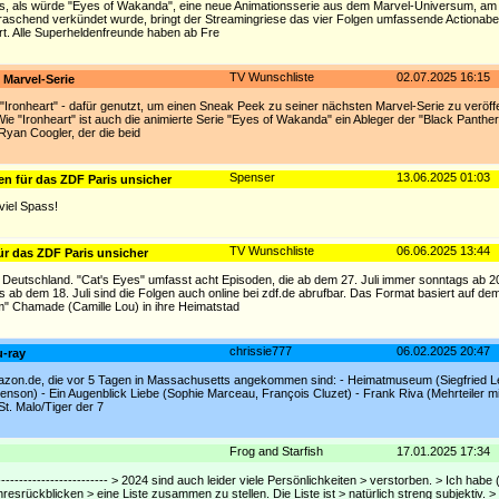
us, als würde "Eyes of Wakanda", eine neue Animationsserie aus dem Marvel-Universum, am 
rraschend verkündet wurde, bringt der Streamingriese das vier Folgen umfassende Actionaben
rt. Alle Superheldenfreunde haben ab Fre
TV Wunschliste
02.07.2025 16:15
 Marvel-Serie
 "Ironheart" - dafür genutzt, um einen Sneak Peek zu seiner nächsten Marvel-Serie zu veröffe
"Ironheart" ist auch die animierte Serie "Eyes of Wakanda" ein Ableger der "Black Panther"
yan Coogler, der die beid
Spenser
13.06.2025 01:03
en für das ZDF Paris unsicher
.viel Spass!
TV Wunschliste
06.06.2025 13:44
ür das ZDF Paris unsicher
 Deutschland. "Cat's Eyes" umfasst acht Episoden, die ab dem 27. Juli immer sonntags ab 2
 ab dem 18. Juli sind die Folgen auch online bei zdf.de abrufbar. Das Format basiert auf d
" Chamade (Camille Lou) in ihre Heimatstad
chrissie777
06.02.2025 20:47
u-ray
amazon.de, die vor 5 Tagen in Massachusetts angekommen sind: - Heimatmuseum (Siegfried L
Stevenson) - Ein Augenblick Liebe (Sophie Marceau, François Cluzet) - Frank Riva (Mehrteiler mi
. Malo/Tiger der 7
Frog and Starfish
17.01.2025 17:34
---------------------------- > 2024 sind auch leider viele Persönlichkeiten > verstorben. > Ich ha
resrückblicken > eine Liste zusammen zu stellen. Die Liste ist > natürlich streng subjektiv. >