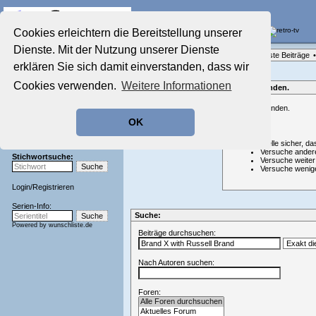
Die Fernseh-Diskussionsforen von
Cookies erleichtern die Bereitstellung unserer
Dienste. Mit der Nutzung unserer Dienste
Startseite
Forenliste
•
Themenübersicht
•
Neueste Beiträge
•
Aktuelles Forum
erklären Sie sich damit einverstanden, dass wir
Nostalgieecke
Cookies verwenden.
Weitere Informationen
Film-Forum
Nichts gefunden.
Der Werbeblock
Nichts gefunden.
Zeichentrick-Forum
OK
Ratgeber Technik
Hinweis:
Sendeschluss!
Stelle sicher, da
Versuche ander
Stichwortsuche:
Versuche weiter
Versuche wenig
Login
/
Registrieren
Serien-Info:
Suche:
Powered by
wunschliste.de
Beiträge durchsuchen:
Nach Autoren suchen:
Foren: