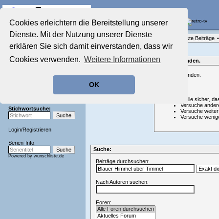
Die Fernseh-Diskussionsforen von
Cookies erleichtern die Bereitstellung unserer
Dienste. Mit der Nutzung unserer Dienste
Startseite
Forenliste
•
Themenübersicht
•
Neueste Beiträge
•
Aktuelles Forum
erklären Sie sich damit einverstanden, dass wir
Nostalgieecke
Cookies verwenden.
Weitere Informationen
Film-Forum
Nichts gefunden.
Der Werbeblock
Nichts gefunden.
Zeichentrick-Forum
OK
Ratgeber Technik
Hinweis:
Sendeschluss!
Stelle sicher, da
Versuche ander
Stichwortsuche:
Versuche weiter
Versuche wenig
Login
/
Registrieren
Serien-Info:
Suche:
Powered by
wunschliste.de
Beiträge durchsuchen:
Nach Autoren suchen:
Foren: