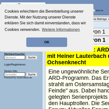
Die Fernseh-Diskussionsforen von
Cookies erleichtern die Bereitstellung unserer
Dienste. Mit der Nutzung unserer Dienste
Startseite
Forenliste
•
Themenübersicht
•
Neueste Beiträge
•
Aktuelles Forum
erklären Sie sich damit einverstanden, dass wir
Nostalgieecke
Cookies verwenden.
Weitere Informationen
Film-Forum
Aktuelle Seite:
1 von 1
Der Werbeblock
Zeichentrick-Forum
Ergebnisse 1 - 1 von 1
OK
Ratgeber Technik
Sendeschluss!
1.
"Beste Feinde": ARD 
Stichwortsuche:
mit Heiner Lauterbach
Ochsenknecht
Login
/
Registrieren
Eine ungewöhnliche Send
Serien-Info:
ARD-Programm. Das Erst
Powered by
wunschliste.de
strahlt am Ostersamsta
Feinde" aus. Dabei hande
gelegten Serienprojekt
den Hauptrollen. Die Seri