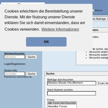
Die Fernseh-Diskussionsforen von
Cookies erleichtern die Bereitstellung unserer
Dienste. Mit der Nutzung unserer Dienste
Startseite
Forenliste
•
Themenübersicht
•
Neueste Beiträge
•
Aktuelles Forum
erklären Sie sich damit einverstanden, dass wir
Nostalgieecke
Cookies verwenden.
Weitere Informationen
Film-Forum
Nichts gefunden.
Der Werbeblock
Nichts gefunden.
Zeichentrick-Forum
OK
Ratgeber Technik
Hinweis:
Sendeschluss!
Stelle sicher, da
Versuche ander
Stichwortsuche:
Versuche weiter
Versuche wenig
Login
/
Registrieren
Serien-Info:
Suche:
Powered by
wunschliste.de
Beiträge durchsuchen:
Nach Autoren suchen:
Foren: