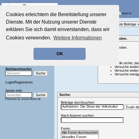
Die Fernseh-Diskussionsforen von
Cookies erleichtern die Bereitstellung unserer
Dienste. Mit der Nutzung unserer Dienste
Startseite
Forenliste
•
Themenübersicht
•
Neueste Beiträge
•
Aktuelles Forum
erklären Sie sich damit einverstanden, dass wir
Nostalgieecke
Cookies verwenden.
Weitere Informationen
Film-Forum
Nichts gefunden.
Der Werbeblock
Nichts gefunden.
Zeichentrick-Forum
OK
Ratgeber Technik
Hinweis:
Sendeschluss!
Stelle sicher, da
Versuche ander
Stichwortsuche:
Versuche weiter
Versuche wenig
Login
/
Registrieren
Serien-Info:
Suche:
Powered by
wunschliste.de
Beiträge durchsuchen:
Nach Autoren suchen:
Foren: