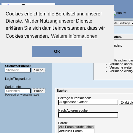
Die Fernseh-Diskussionsforen von
Cookies erleichtern die Bereitstellung unserer
Dienste. Mit der Nutzung unserer Dienste
Startseite
Forenliste
•
Themenübersicht
•
Neueste Beiträge
•
Aktuelles Forum
erklären Sie sich damit einverstanden, dass wir
Nostalgieecke
Cookies verwenden.
Weitere Informationen
Film-Forum
Nichts gefunden.
Der Werbeblock
Nichts gefunden.
Zeichentrick-Forum
OK
Ratgeber Technik
Hinweis:
Sendeschluss!
Stelle sicher, da
Versuche ander
Stichwortsuche:
Versuche weiter
Versuche wenig
Login
/
Registrieren
Serien-Info:
Suche:
Powered by
wunschliste.de
Beiträge durchsuchen:
Nach Autoren suchen:
Foren: