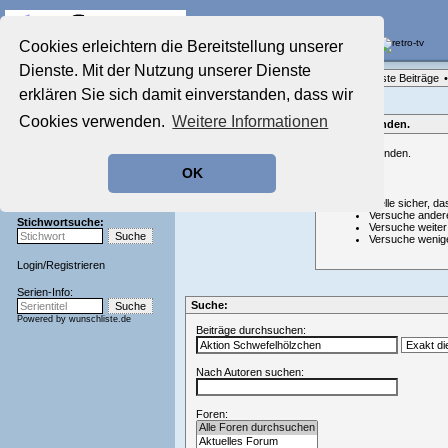
Die Fernseh-Diskussionsforen von
Cookies erleichtern die Bereitstellung unserer
Dienste. Mit der Nutzung unserer Dienste
Startseite
Forenliste
•
Themenübersicht
•
Neueste Beiträge
•
Aktuelles Forum
erklären Sie sich damit einverstanden, dass wir
Nostalgieecke
Cookies verwenden.
Weitere Informationen
Film-Forum
Nichts gefunden.
Der Werbeblock
Nichts gefunden.
Zeichentrick-Forum
OK
Ratgeber Technik
Hinweis:
Sendeschluss!
Stelle sicher, da
Versuche ander
Stichwortsuche:
Versuche weiter
Versuche wenig
Login
/
Registrieren
Serien-Info:
Suche:
Powered by
wunschliste.de
Beiträge durchsuchen:
Nach Autoren suchen:
Foren: