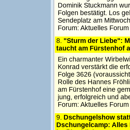
Dominik Stuckmann wurd
Folgen bestätigt. Los g
Sendeplatz am Mittwoc
Forum:
Aktuelles Forum
8.
"Sturm der Liebe": 
taucht am Fürstenhof a
Ein charmanter Wirbelwi
Konrad verstärkt die er
Folge 3626 (voraussichtl
Rolle des Hannes Fröhl
am Fürstenhof eine gem
jung, erfolgreich und ab
Forum:
Aktuelles Forum
9.
Dschungelshow stat
Dschungelcamp: Alles 