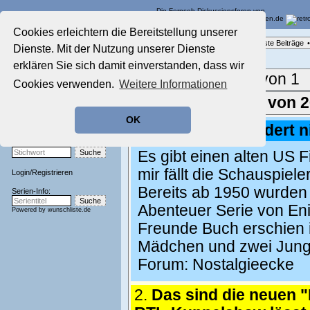
Die Fernseh-Diskussionsforen von
Cookies erleichtern die Bereitstellung unserer
Startseite
Forenliste
•
Themenübersicht
•
Neueste Beiträge
•
Dienste. Mit der Nutzung unserer Dienste
Aktuelles Forum
Nostalgieecke
erklären Sie sich damit einverstanden, dass wir
Film-Forum
Aktuelle Seite:
1 von 1
Cookies verwenden.
Weitere Informationen
Der Werbeblock
Zeichentrick-Forum
Ergebnisse 1 - 26 von 
Ratgeber Technik
OK
Sendeschluss!
1.
Re: Lassie gendert n
Stichwortsuche:
Es gibt einen alten US 
mir fällt die Schauspiel
Login
/
Registrieren
Bereits ab 1950 wurden 
Serien-Info:
Abenteuer Serie von Eni
Powered by
wunschliste.de
Freunde Buch erschien i
Mädchen und zwei Jun
Forum:
Nostalgieecke
2.
Das sind die neuen 