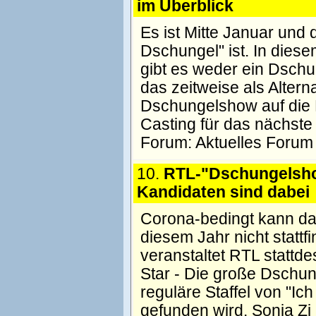
im Überblick
Es ist Mitte Januar und d
Dschungel" ist. In dies
gibt es weder ein Dschu
das zeitweise als Altern
Dschungelshow auf die 
Casting für das nächste 
Forum:
Aktuelles Forum
10.
RTL-"Dschungelsho
Kandidaten sind dabei
Corona-bedingt kann das
diesem Jahr nicht stattf
veranstaltet RTL stattde
Star - Die große Dschun
reguläre Staffel von "Ich
gefunden wird. Sonja Zi