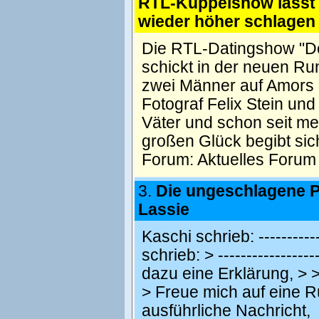
RTL-Kuppelshow lässt 
wieder höher schlagen
Die RTL-Datingshow "Der
schickt in der neuen Ru
zwei Männer auf Amors 
Fotograf Felix Stein un
Väter und schon seit m
großen Glück begibt sic
Forum:
Aktuelles Forum
3.
Die ungeschlagene P
Lassie
Kaschi schrieb: ------------
schrieb: > -----------------
dazu eine Erklärung, > 
> Freue mich auf eine R
ausführliche Nachricht,