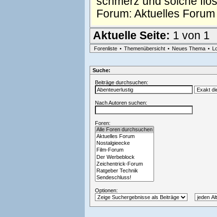
schmerz und solche flos
Forum:
Aktuelles Forum
Aktuelle Seite:
1 von 1
Forenliste
•
Themenübersicht
•
Neues Thema
•
L
Suche:
Beiträge durchsuchen:
Nach Autoren suchen:
Foren:
Optionen: