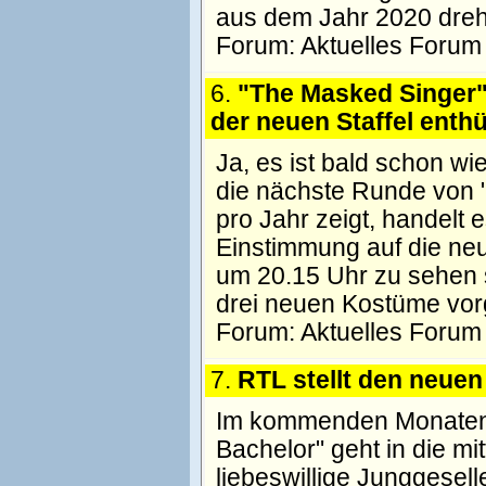
aus dem Jahr 2020 dreh
Forum:
Aktuelles Forum
6.
"The Masked Singer"
der neuen Staffel enthü
Ja, es ist bald schon w
die nächste Runde von 
pro Jahr zeigt, handelt e
Einstimmung auf die ne
um 20.15 Uhr zu sehen s
drei neuen Kostüme vorg
Forum:
Aktuelles Forum
7.
RTL stellt den neuen
Im kommenden Monaten w
Bachelor" geht in die mi
liebeswillige Junggesel