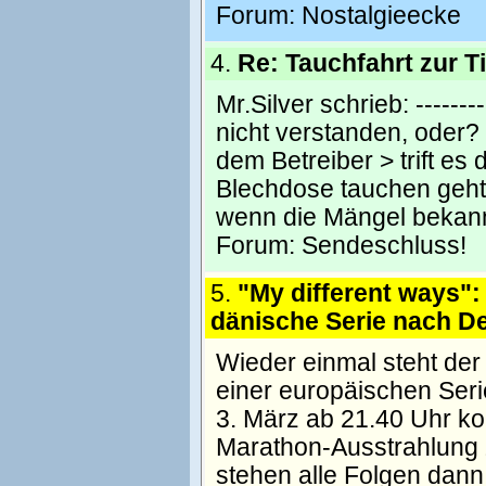
Forum:
Nostalgieecke
4.
Re: Tauchfahrt zur Ti
Mr.Silver schrieb: ---------
nicht verstanden, oder? 
dem Betreiber > trift es
Blechdose tauchen geht, 
wenn die Mängel bekann
Forum:
Sendeschluss!
5.
"My different ways":
dänische Serie nach D
Wieder einmal steht de
einer europäischen Seri
3. März ab 21.40 Uhr kom
Marathon-Ausstrahlung 
stehen alle Folgen dann