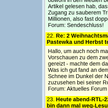
obwohl in den Medien be
Artikel gelesen hab, das
Zugang zu sauberem Trin
Millionen, also fast dopp
Forum:
Sendeschluss!
22.
Re: 2 Weihnachtsmä
Pastewka und Herbst t
Hallo, um auch noch ma
Vorschauen zu dem zweit
gereizt - machte dem d
Was ich gut fand an de
Schnee im Dunkel der 
zuzusehen bei seiner R
Forum:
Aktuelles Forum
23.
Heute abend-RTL-2
bin dann mal weg-Les