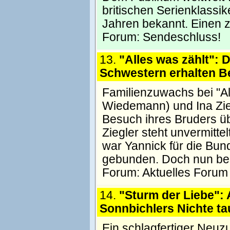
britischen Serienklassi
Jahren bekannt. Einen z
Forum:
Sendeschluss!
13.
"Alles was zählt": D
Schwestern erhalten 
Familienzuwachs bei "Al
Wiedemann) und Ina Zie
Besuch ihres Bruders üb
Ziegler steht unvermittel
war Yannick für die Bu
gebunden. Doch nun be
Forum:
Aktuelles Forum
14.
"Sturm der Liebe": 
Sonnbichlers Nichte ta
Ein schlagfertiger Neuz