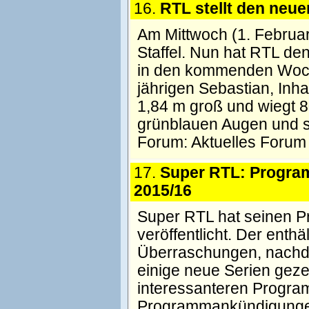
16.
RTL stellt den neue
Am Mittwoch (1. Februar
Staffel. Nun hat RTL de
in den kommenden Woch
jährigen Sebastian, Inh
1,84 m groß und wiegt 80
grünblauen Augen und s
Forum:
Aktuelles Forum
17.
Super RTL: Progra
2015/16
Super RTL hat seinen 
veröffentlicht. Der enth
Überraschungen, nachd
einige neue Serien geze
interessanteren Progr
Programmankündigunge