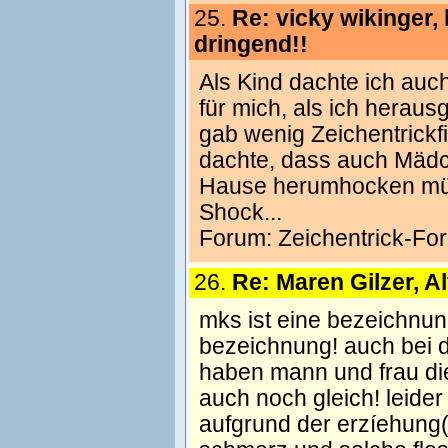
25.
Re: vicky wikinger, 
dringend!!
Als Kind dachte ich au
für mich, als ich heraus
gab wenig Zeichentrickfi
dachte, dass auch Mädc
Hause herumhocken müs
Shock...
Forum:
Zeichentrick-Fo
26.
Re: Maren Gilzer, Al
mks ist eine bezeichnun
bezeichnung! auch bei der
haben mann und frau die
auch noch gleich! leide
aufgrund der erzíehung(