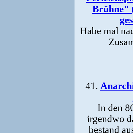
Brühne" 
ges
Habe mal nac
Zusam
41.
Anarchi
In den 80
irgendwo da
bestand au