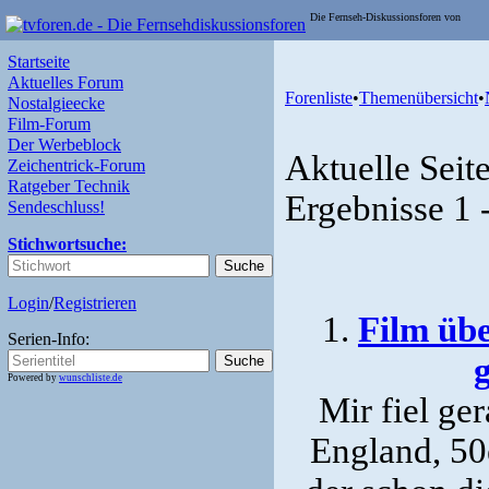
Die Fernseh-Diskussionsforen von
Startseite
Aktuelles Forum
Forenliste
•
Themenübersicht
•
Nostalgieecke
Film-Forum
Der Werbeblock
Aktuelle Seit
Zeichentrick-Forum
Ratgeber Technik
Ergebnisse 1 
Sendeschluss!
Stichwortsuche:
Login
/
Registrieren
1.
Film üb
Serien-Info:
Powered by
wunschliste.de
Mir fiel ger
England, 50