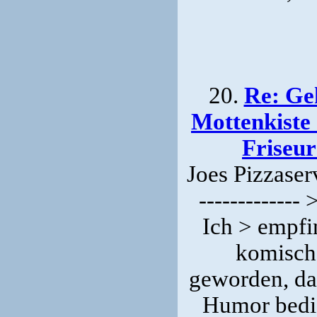
20.
Re: Ge
Mottenkiste 
Friseu
Joes Pizzaservi
-------------
Ich > empfi
komisch
geworden, das
Humor bedie