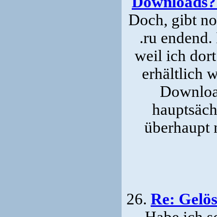
Downloads? 
Doch, gibt no
.ru endend.
weil ich dor
erhältlich
Download
hauptsäch
überhaupt n
26.
Re: Gelö
Habe ich s