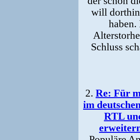
der schon di
will dorthi
haben. 
Alterstorhe
Schluss sch
2.
Re: Für 
im deutsche
RTL und
erweiter
Populäre Ani