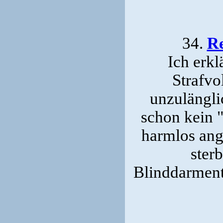
34.
Re
Ich erkl
Strafvo
unzulängli
schon kein "
harmlos ang
ster
Blinddarment