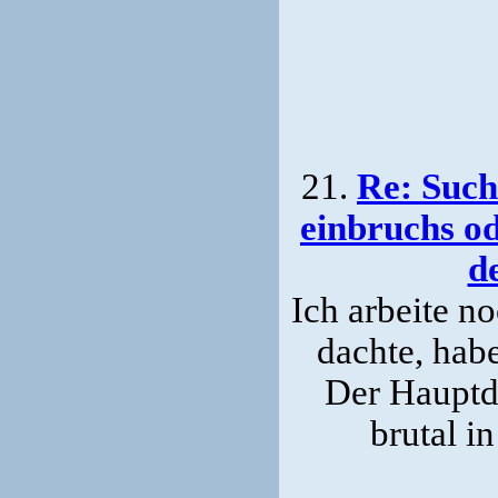
21.
Re: Such
einbruchs od
d
Ich arbeite no
dachte, hab
Der Hauptda
brutal i