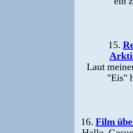
ein 
15.
Re
Arkti
Laut meiner
"Eis" 
16.
Film übe
Hallo. Gesuc