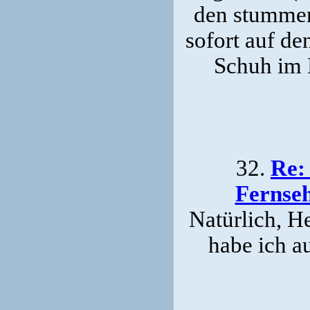
den stummen
sofort auf d
Schuh im 
32.
Re:
Fernseh
Natürlich, He
habe ich a