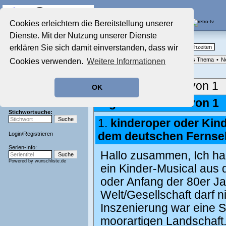
Die Fernseh-Diskussionsforen von
Cookies erleichtern die Bereitstellung unserer
Dienste. Mit der Nutzung unserer Dienste
Startseite
Nostalgieecke
Aktuelles Forum
erklären Sie sich damit einverstanden, dass wir
TV-Erinnerungen an gute, alte Fernsehzeiten
Nostalgieecke
Forenliste
•
Themenübersicht
•
Neues Thema
•
N
Cookies verwenden.
Weitere Informationen
Film-Forum
Der Werbeblock
Zeichentrick-Forum
Aktuelle Seite:
1 von 1
OK
Ratgeber Technik
Sendeschluss!
Ergebnisse 1 - 1 von 1
Stichwortsuche:
1.
kinderoper oder Kin
dem deutschen Fernse
Login
/
Registrieren
Serien-Info:
Hallo zusammen, Ich ha
Powered by
wunschliste.de
ein Kinder-Musical aus
oder Anfang der 80er Ja
Welt/Gesellschaft darf 
Inszenierung war eine S
moorartigen Landschaft. 