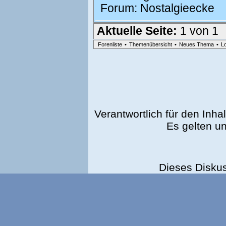
Forum:
Nostalgieecke
Aktuelle Seite:
1 von 1
Forenliste
•
Themenübersicht
•
Neues Thema
•
L
Verantwortlich für den Inhal
Es gelten u
Dieses Disku