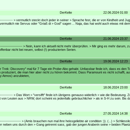
DerKelte
22.06.2024 01:00
----------------- > vermutlich steckt doch jeder in seiner > Sprache fest, die er von Kindheit und 
ermutlich nie Servus oder "Griaß di > God" sagen ... Naja, das hat wohl auch etwas mit dem
DerKelte
21.06.2024 23:37
---------------------- > Nein, kann ich aktuell nicht mehr überprüfen. > Mir ging es mehr darum, 
enbar nicht bei neuen, selbst (!) produzierten Serien.
DerKelte
19.06.2024 12:23
ar Trek: Discovery" mal für 7 Tage ein Probe-Abo gehabt. Unfassbar finde ich, dass es den To
n produziert, die man hier aber nicht zu hören bekommt. Dass Paramount es nicht schafft, au
by Atmos) anzubieten,
DerKelte
18.06.2024 23:00
----------------- > Das Wort > "versifft" finde ich übrigens genauso widerlich > wie die Bedeutung
von Leuten aus > NRW, dort scheint es jedenfalls gebräuchlicher > als in S-H zu sein. Bis da
DerKelte
27.05.2024 14:38
--------------------- > (Amis brauchen nun mal ihre heissgeliebte air condition :)). (...) > Schliess
er neben uns durch den > Gang getrennt sass, gab der jungen Araberin seine > beiden Plaetz