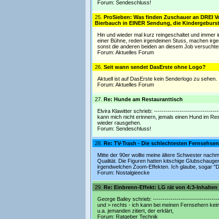
Forum:
Sendeschluss!
25.
ProSieben: Was finden Zuschauer an DREI Vo
Bierbauch in EINER Sendung, die Kindergeburst
Hin und wieder mal kurz reingeschaltet und immer 
einer Bühne, reden irgendeinen Stuss, machen irge
sonst die anderen beiden an diesem Job versuchten
Forum:
Aktuelles Forum
26.
Seit wann sendet DasErste ohne Logo?
Aktuell ist auf DasErste kein Senderlogo zu sehen. 
Forum:
Aktuelles Forum
27.
Re: Hunde am Restauranttisch
Elvira Klawitter schrieb: ---------------------------
kann mich nicht erinnern, jemals einen Hund im Re
wieder rausgehen.
Forum:
Sendeschluss!
28.
Re: TV-Trash - Die schlechtesten Fernsehse
Mitte der 90er wollte meine ältere Schwester nachm
Qualität. Die Figuren hatten kitschige Glubschauge
irgendwelchen Zoom-Effekten. Ich glaube, sogar "Di
Forum:
Nostalgieecke
29.
Re: Einbrenn-Effekt: LG rät von 4:3-Inhalte
George Bailey schrieb: -------------------------------
und > rechts - ich kann bei meinen Fernsehern keine
u.a. jemanden zitiert, der erklärt,
Forum:
Ratgeber Technik