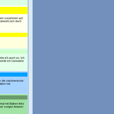
Typen zusammen auf
(obwohl sich doch
sehe ich auch so. Ich
würde ich rückwärts
r die zeichnerische
ldern mit
 mal mit Balken links
ner vorigen Antwort