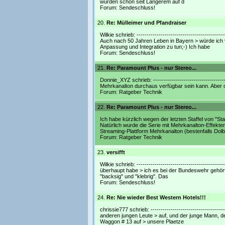
wurden schon seit Längerem auf d
Forum:
Sendeschluss!
20.
Re: Mülleimer und Pfandraiser
Wilkie schrieb: --------------------------------------
Auch nach 50 Jahren Leben in Bayern > würde ich v
Anpassung und Integration zu tun;-) Ich habe
Forum:
Sendeschluss!
21.
Re: Paramount Plus - nur Stereo...
Donnie_XYZ schrieb: ---------------------------------
Mehrkanalton durchaus verfügbar sein kann. Aber off
Forum:
Ratgeber Technik
22.
Re: Paramount Plus - nur Stereo...
Ich habe kürzlich wegen der letzten Staffel von "St
Natürlich wurde die Serie mit Mehrkanalton-Effekte
Streaming-Plattform Mehrkanalton (bestenfalls Dol
Forum:
Ratgeber Technik
23.
versifft
Wilkie schrieb: --------------------------------------
überhaupt habe > ich es bei der Bundeswehr gehört 
"backsig" und "klebrig". Das
Forum:
Sendeschluss!
24.
Re: Nie wieder Best Western Hotels!!!
chrissie777 schrieb: ----------------------------------
anderen jungen Leute > auf, und der junge Mann, d
Waggon # 13 auf > unsere Plaetze