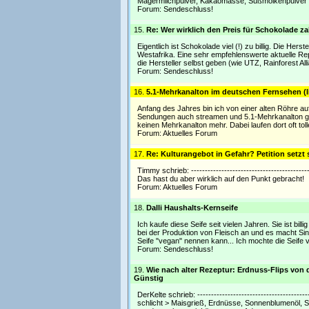
Magermilchpulver, Kakaomasse, Süßmolkenpulver (
Forum:
Sendeschluss!
15.
Re: Wer wirklich den Preis für Schokolade z
Eigentlich ist Schokolade viel (!) zu billig. Die Her
Westafrika. Eine sehr empfehlenswerte aktuelle Re
die Hersteller selbst geben (wie UTZ, Rainforest All
Forum:
Sendeschluss!
16.
5.1-Mehrkanalton im deutschen Fernsehen (li
Anfang des Jahres bin ich von einer alten Röhre a
Sendungen auch streamen und 5.1-Mehrkanalton genie
keinen Mehrkanalton mehr. Dabei laufen dort oft t
Forum:
Aktuelles Forum
17.
Re: Kulturangebot in Gefahr? Petition setzt s
Timmy schrieb: ---------------------------------------
Das hast du aber wirklich auf den Punkt gebracht!
Forum:
Aktuelles Forum
18.
Dalli Haushalts-Kernseife
Ich kaufe diese Seife seit vielen Jahren. Sie ist bill
bei der Produktion von Fleisch an und es macht Si
Seife "vegan" nennen kann... Ich mochte die Seife v
Forum:
Sendeschluss!
19.
Wie nach alter Rezeptur: Erdnuss-Flips vo
Günstig
DerKelte schrieb: ----------------------------------
schlicht > Maisgrieß, Erdnüsse, Sonnenblumenöl, Sal