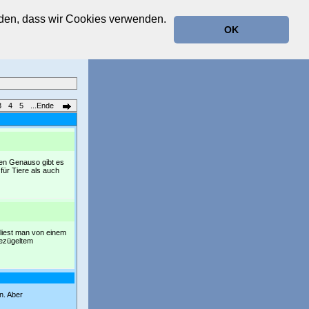
anden, dass wir Cookies verwenden.
OK
3
4
5
...Ende
geben Genauso gibt es
 für Tiere als auch
 liest man von einem
gezügeltem
n. Aber