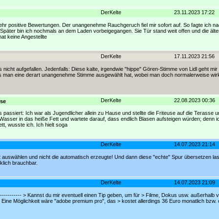
DerKelte
23.11.2023 17:22
sehr positive Bewertungen. Der unangenehme Rauchgeruch fiel mir sofort auf. So fagte ich n
. Später bin ich nochmals an dem Laden vorbeigegangen. Sie Tür stand weit offen und die älte
hat keine Angestellte
DerKelte
17.11.2023 21:56
icht aufgefallen. Jedenfalls: Diese kalte, irgendwie "hippe" Gören-Stimme von Lidl geht mir
s man eine derart unangenehme Stimme ausgewählt hat, wobei man doch normalerweise wir
DerKelte
22.08.2023 00:36
sse
passiert: Ich war als Jugendlicher allein zu Hause und stellte die Friteuse auf die Terasse 
asser in das heiße Fett und wartete darauf, dass endlich Blasen aufsteigen würden; denn ic
t, wusste ich. Ich hielt soga
DerKelte
14.07.2023 21:14
rst auswählen und nicht die automatisch erzeugte! Und dann diese "echte" Spur übersetzen las
klich brauchbar.
DerKelte
14.07.2023 21:09
------------------ > Kannst du mir eventuell einen Tip geben, um für > Filme, Dokus usw. außerhal
n. > Eine Möglichkeit wäre "adobe premium pro", das > kostet allerdings 36 Euro monatlich bzw.