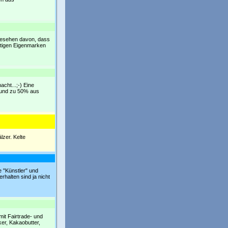
abgesehen davon, dass
nstigen Eigenmarken
acht...;-) Eine
e und zu 50% aus
lzer. Kelte
re "Künstler" und
rhalten sind ja nicht
mit Fairtrade- und
ker, Kakaobutter,