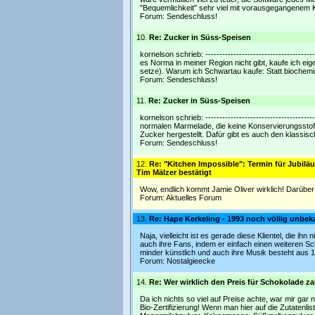
"Bequemlichkeit" sehr viel mit vorausgegangenem K
Forum:
Sendeschluss!
10.
Re: Zucker in Süss-Speisen
kornelson schrieb: --------------------------------
es Norma in meiner Region nicht gibt, kaufe ich e
setze). Warum ich Schwartau kaufe: Statt biochem
Forum:
Sendeschluss!
11.
Re: Zucker in Süss-Speisen
kornelson schrieb: ----------------------------------
normalen Marmelade, die keine Konservierungsstof
Zucker hergestellt. Dafür gibt es auch den klassis
Forum:
Sendeschluss!
12.
Re: "Kitchen Impossible": Termin für Jubilä
Tim Mälzer bestätigt
Wow, endlich kommt Jamie Oliver wirklich! Darüber 
Forum:
Aktuelles Forum
13.
Re: Hape Kerkeling - 1993 noch völlig unbek
Naja, vielleicht ist es gerade diese Klientel, die ih
auch ihre Fans, indem er einfach einen weiteren Sch
minder künstlich und auch ihre Musik besteht aus 
Forum:
Nostalgieecke
14.
Re: Wer wirklich den Preis für Schokolade z
Da ich nichts so viel auf Preise achte, war mir gar
Bio-Zertifizierung! Wenn man hier auf die Zutatenli