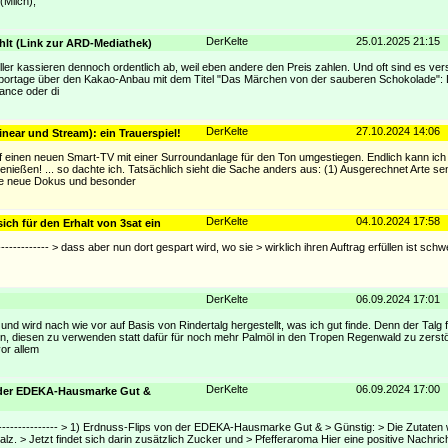
Milch),
DerKelte
25.01.2025 21:15
ahlt (Link zur ARD-Mediathek)
steller kassieren dennoch ordentlich ab, weil eben andere den Preis zahlen. Und oft sind es ver
portage über den Kakao-Anbau mit dem Titel "Das Märchen von der sauberen Schokolade": Di
iance oder di
DerKelte
27.10.2024 14:06
near und Stream): ein Trauerspiel!
uf einen neuen Smart-TV mit einer Surroundanlage für den Ton umgestiegen. Endlich kann ich
ßen! ... so dachte ich. Tatsächlich sieht die Sache anders aus: (1) Ausgerechnet Arte send
olle neue Dokus und besonder
DerKelte
04.10.2024 17:58
ich für den Erhalt von 3sat ein
---------------- > dass aber nun dort gespart wird, wo sie > wirklich ihren Auftrag erfüllen ist sc
DerKelte
06.09.2024 17:01
ig und wird nach wie vor auf Basis von Rindertalg hergestellt, was ich gut finde. Denn der Talg f
nn, diesen zu verwenden statt dafür für noch mehr Palmöl in den Tropen Regenwald zu zerst
or allem
DerKelte
06.09.2024 17:00
n der EDEKA-Hausmarke Gut &
--------------------- > 1) Erdnuss-Flips von der EDEKA-Hausmarke Gut & > Günstig: > Die Zutate
z. > Jetzt findet sich darin zusätzlich Zucker und > Pfefferaroma Hier eine positive Nachricht