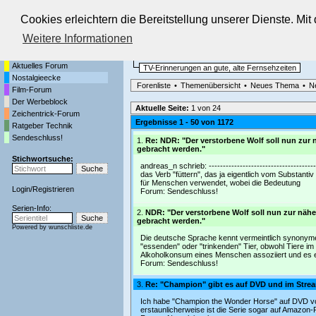
Cookies erleichtern die Bereitstellung unserer Dienste. Mi
Die Fernseh-Diskussionsforen von
Weitere Informationen
Startseite
Nostalgieecke
Aktuelles Forum
TV-Erinnerungen an gute, alte Fernsehzeiten
Nostalgieecke
Forenliste
•
Themenübersicht
•
Neues Thema
•
N
Film-Forum
Der Werbeblock
Aktuelle Seite:
1 von 24
Zeichentrick-Forum
Ergebnisse 1 - 50 von 1172
Ratgeber Technik
Sendeschluss!
1.
Re: NDR: "Der verstorbene Wolf soll nun zur
gebracht werden."
Stichwortsuche:
andreas_n schrieb: ----------------------------------
das Verb "füttern", das ja eigentlich vom Substantiv
für Menschen verwendet, wobei die Bedeutung
Login
/
Registrieren
Forum:
Sendeschluss!
Serien-Info:
2.
NDR: "Der verstorbene Wolf soll nun zur näh
gebracht werden."
Powered by
wunschliste.de
Die deutsche Sprache kennt vermeintlich synonyme 
"essenden" oder "trinkenden" Tier, obwohl Tiere im
Alkoholkonsum eines Menschen assoziiert und es e
Forum:
Sendeschluss!
3.
Re: "Champion" gibt es auf DVD und im Stre
Ich habe "Champion the Wonder Horse" auf DVD vor
erstaunlicherweise ist die Serie sogar auf Amazon-