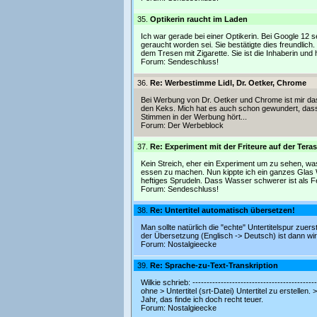
35.
Optikerin raucht im Laden
Ich war gerade bei einer Optikerin. Bei Google 12 
geraucht worden sei. Sie bestätigte dies freundlich
dem Tresen mit Zigarette. Sie ist die Inhaberin und 
Forum:
Sendeschluss!
36.
Re: Werbestimme Lidl, Dr. Oetker, Chrome
Bei Werbung von Dr. Oetker und Chrome ist mir das n
den Keks. Mich hat es auch schon gewundert, das
Stimmen in der Werbung hört...
Forum:
Der Werbeblock
37.
Re: Experiment mit der Friteure auf der Tera
Kein Streich, eher ein Experiment um zu sehen, was 
essen zu machen. Nun kippte ich ein ganzes Glas W
heftiges Sprudeln. Dass Wasser schwerer ist als Fet
Forum:
Sendeschluss!
38.
Re: Untertitel automatisch übersetzen!
Man sollte natürlich die "echte" Untertitelspur zue
der Übersetzung (Englisch -> Deutsch) ist dann wir
Forum:
Nostalgieecke
39.
Re: Sprache-zu-Text-Transkription
Wilkie schrieb: -------------------------------------
ohne > Untertitel (srt-Datei) Untertitel zu erstelle
Jahr, das finde ich doch recht teuer.
Forum:
Nostalgieecke