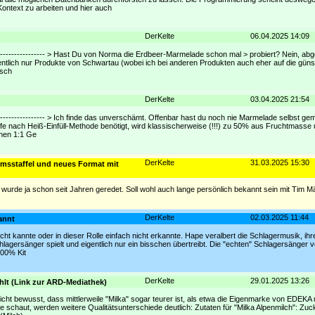
ontext zu arbeiten und hier auch
DerKelte
06.04.2025 14:09
----------------------- > Hast Du von Norma die Erdbeer-Marmelade schon mal > probiert? Nein, 
igentlich nur Produkte von Schwartau (wobei ich bei anderen Produkten auch eher auf die gü
isch
DerKelte
03.04.2025 21:54
--------------------- > Ich finde das unverschämt. Offenbar hast du noch nie Marmelade selbst gem
fe nach Heiß-Einfüll-Methode benötigt, wird klassischerweise (!!!) zu 50% aus Fruchtmass
chen 1:1 Ge
DerKelte
31.03.2025 15:30
umsstaffel und neues Format mit
wurde ja schon seit Jahren geredet. Soll wohl auch lange persönlich bekannt sein mit Tim Mä
DerKelte
02.03.2025 11:44
annt
n nicht kannte oder in dieser Rolle einfach nicht erkannte. Hape veralbert die Schlagermusik, ih
lagersänger spielt und eigentlich nur ein bisschen übertreibt. Die "echten" Schlagersänger ve
100% Kit
DerKelte
29.01.2025 13:26
ahlt (Link zur ARD-Mediathek)
 nicht bewusst, dass mittlerweile "Milka" sogar teurer ist, als etwa die Eigenmarke von EDEKA 
ste schaut, werden weitere Qualitätsunterschiede deutlich: Zutaten für "Milka Alpenmilch": Zuc