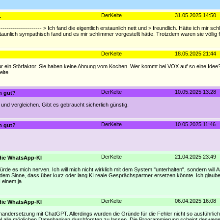
DerKelte
31.05.2025 14:50
.
----------------------- > Ich fand die eigentlich erstaunlich nett und > freundlich. Hätte ich mir sc
rstaunlich sympathisch fand und es mir schlimmer vorgestellt hätte. Trotzdem waren sie völlig 
DerKelte
18.05.2025 21:44
ur ein Störfaktor. Sie haben keine Ahnung vom Kochen. Wer kommt bei VOX auf so eine Idee
elte
DerKelte
10.05.2025 13:28
m gut?
und vergleichen. Gibt es gebraucht sicherlich günstig.
DerKelte
10.05.2025 11:46
m gut?
DerKelte
21.04.2025 23:49
 die WhatsApp-KI
 würde es mich nerven. Ich will mich nicht wirklich mit dem System "unterhalten", sondern will
in dem Sinne, dass über kurz oder lang KI reale Gesprächspartner ersetzen könnte. Ich glaub
I einem ja
DerKelte
06.04.2025 16:08
 die WhatsApp-KI
inandersetzung mit ChatGPT. Allerdings wurden die Gründe für die Fehler nicht so ausführlic
 Mal alle möglichen Datenbanken durchforsten zu lassen. Die Programmierung scheint desweg