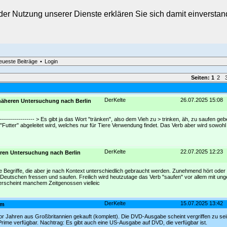
t der Nutzung unserer Dienste erklären Sie sich damit einverst
eueste Beiträge
•
Login
Seiten:
1
2
DerKelte
26.07.2025 15:08
 näheren Untersuchung nach Berlin
--------------------- > Es gibt ja das Wort "tränken", also dem Vieh zu > trinken, äh, zu saufen 
 "Futter" abgeleitet wird, welches nur für Tiere Verwendung findet. Das Verb aber wird sowohl
DerKelte
22.07.2025 12:23
eren Untersuchung nach Berlin
Begriffe, die aber je nach Kontext unterschiedlich gebraucht werden. Zunehmend hört oder
 Deutschen fressen und saufen. Freilich wird heutzutage das Verb "saufen" vor allem mit un
rscheint manchem Zeitgenossen vielleic
DerKelte
15.07.2025 13:42
am
 Jahren aus Großbritannien gekauft (komplett). Die DVD-Ausgabe scheint vergriffen zu sei
Prime verfügbar. Nachtrag: Es gibt auch eine US-Ausgabe auf DVD, die verfügbar ist.