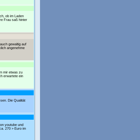
ach, ob im Laden
re Frau saß hinter
 auch gewaltig auf
klich angenehme
um mir etwas zu
h erwartete ein
sen. Die Qualität
b von youtube und
 ca. 270 > Euro im