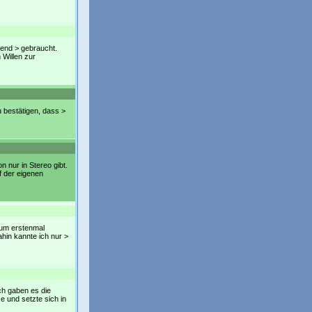
Jugend > gebraucht.
 Willen zur
zu bestätigen, dass >
n nur in Stereo gibt.
f der eigenen
. Zum erstenmal
hin kannte ich nur >
lich gaben es die
e und setzte sich in