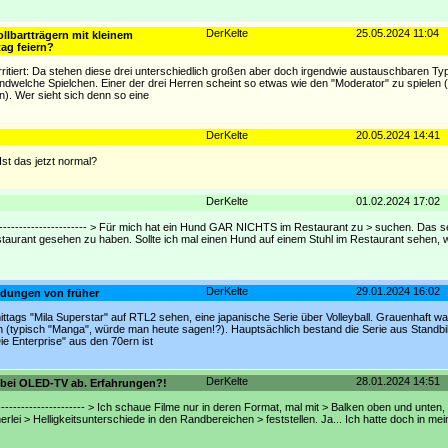
DerKelte
25.05.2024 11:04
llbartträgern mit kleinem
ag feiern?
irritiert: Da stehen diese drei unterschiedlich großen aber doch irgendwie austauschbaren 
ndwelche Spielchen. Einer der drei Herren scheint so etwas wie den "Moderator" zu spielen 
). Wer sieht sich denn so eine
DerKelte
20.05.2024 14:41
Ist das jetzt normal?
DerKelte
01.02.2024 17:02
---------------------------- > Für mich hat ein Hund GAR NICHTS im Restaurant zu > suchen. Das 
staurant gesehen zu haben. Sollte ich mal einen Hund auf einem Stuhl im Restaurant sehen, 
DerKelte
29.01.2024 16:02
ndungen von früher
ittags "Mila Superstar" auf RTL2 sehen, eine japanische Serie über Volleyball. Grauenhaft wa
n (typisch "Manga", würde man heute sagen!?). Hauptsächlich bestand die Serie aus Standbi
e Enterprise" aus den 70ern ist
DerKelte
28.01.2024 14:51
n bei OLED-TV ab. Erfahrungen?!
------------------------ > Ich schaue Filme nur in deren Format, mal mit > Balken oben und unten,
rlei > Helligkeitsunterschiede in den Randbereichen > feststellen. Ja... Ich hatte doch in mei