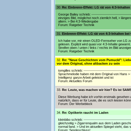
30.
Re: Einbrenn-Effekt: LG rät von 4:3-Inhalte
George Bailey schrieb: ------------------------------
einziges Bild, möglichst noch ziemlich hell, > läng
altern. > Bei 4:3-Wiedergabe
Forum:
Ratgeber Technik
31.
Einbrenn-Effekt: LG rät von 4:3-Inhalten be
Ich habe vor, mir einen OLED-Fernseher von LG zu 
gelesen. Explizit wird quasi vor 4:3-Inhalte gewar
Streifen oben / unten / links / rechts im Bild anzeig
Forum:
Ratgeber Technik
32.
Re: "Neue Geschichten vom Pumuckl": Liebev
vor dem Original, ohne altbacken zu sein
tomgilles schrieb: -----------------------------------
Sprachmelodie haben mit dem Original von Hans > Cla
Intelligenz ganze Arbeit geleistet und ist
Forum:
Aktuelles Forum
33.
Re: Leute, was machen wir hier? Es ist SAM
Diese Werbung habe ich vorhin erstmals gesehen und
natürlich, dass er für Leute, die es sich leisten k
Forum:
Der Werbeblock
34.
Re: Optikerin raucht im Laden
kleinbibo schrieb: -----------------------------------
gleichzeitig > Zigarrenqualm aus dem Laden gesch
normal fand. > Und im aktuellen Spiegel steht, das 
Forum:
Sendeschluss!