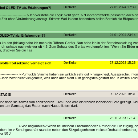
DerKelte
27.01.2024 17:39
n bei OLED-TV ab. Erfahrungen?!
------------------------- > Ich verstehe die Logik nicht ganz. > "Einbrenn"effekte passieren doch
ere Zeit ohne Veränderung anzeigt. Stimmt: Weil in dem besonders hellen Bereich die Bildpunkte
DerKelte
24.01.2024 23:14
i OLED-TV ab. Erfahrungen?!
kaufen (bislang habe ich noch ein Röhren-Gerät). Nun habe ich in der Betriebsanleitung v
nt. Ich schaue nach wie vor oft 4:3. Zum Schutz des Geräts wird empfohlen: "Wenn Sie Bilder
en, drücken Sie die Tas
DerKelte
27.12.2023 15:25
olle Fortsetzung verneigt sich
-------------------- > Pumuckls Stimme haben sie wirklich sehr gut > hingekriegt. Aussprache, Into
rin zwar nicht viel gemein, was mich aber nicht > im geringsten gestört hat. In weiten Teilen
DerKelte
09.12.2023 18:31
STAG!!!
 finde sie sowas von schizophren... Am Ende wird ein fröhlich lächelnder Bote gezeigt. Klar
önnen, am Samstag das Essen nach Hause liefern darf.
DerKelte
23.11.2023 17:54
-------------------- > Wie unglaublich? Wenn bei meinem Fahrradhändler > früher die Tür zuging, d
oben. Im > Schuhgeschäft standen neben den Sitzgelegenheiten > diese Drehaschenbecher,
vor 50 J