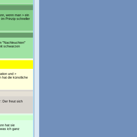
 dann, wenn man > ein
 im Prinzip schneller
om "Nachleuchten"
 mit schwarzen
nation und >
 hat die künstliche
: Der freut sich
ann hat sie
 was ich ganz