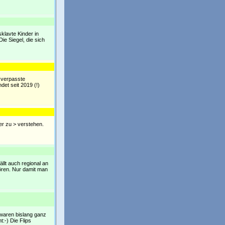
sklavte Kinder in
e Siegel, die sich
 verpasste
et seit 2019 (!)
hwer zu > verstehen.
ällt auch regional an
ören. Nur damit man
n waren bislang ganz
:-) Die Flips