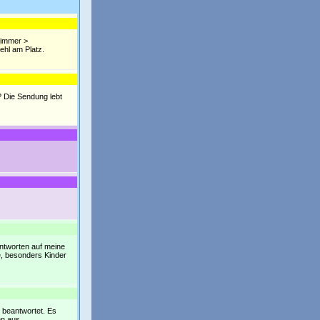
hlimmer >
fehl am Platz.
? Die Sendung lebt
 Antworten auf meine
e, besonders Kinder
h beantwortet. Es
en aus