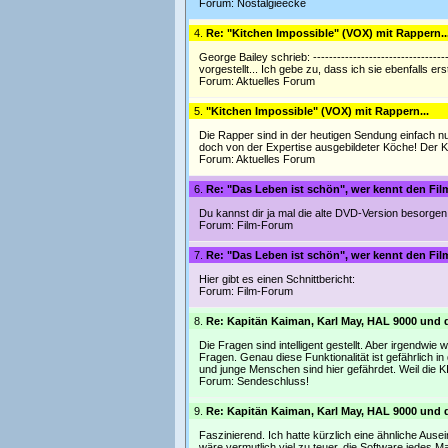
Forum:
Nostalgieecke
4.
Re: "Kitchen Impossible" (VOX) mit Rappern..
George Bailey schrieb: --------------------------------
vorgestellt... Ich gebe zu, dass ich sie ebenfalls e
Forum:
Aktuelles Forum
5.
"Kitchen Impossible" (VOX) mit Rappern...
Die Rapper sind in der heutigen Sendung einfach n
doch von der Expertise ausgebildeter Köche! Der K
Forum:
Aktuelles Forum
6.
Re: "Das Leben ist schön", wer kennt den Fil
Du kannst dir ja mal die alte DVD-Version besorgen 
Forum:
Film-Forum
7.
Re: "Das Leben ist schön", wer kennt den Fil
Hier gibt es einen Schnittbericht:
Forum:
Film-Forum
8.
Re: Kapitän Kaiman, Karl May, HAL 9000 und
Die Fragen sind intelligent gestellt. Aber irgendwie
Fragen. Genau diese Funktionalität ist gefährlich 
und junge Menschen sind hier gefährdet. Weil die K
Forum:
Sendeschluss!
9.
Re: Kapitän Kaiman, Karl May, HAL 9000 und
Faszinierend. Ich hatte kürzlich eine ähnliche Ause
wäre vermutlich viel zu teuer, die Software jedes